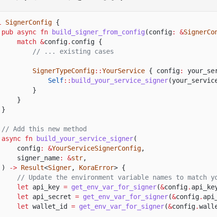
l
SignerConfig
{
pub async fn
build_signer_from_config
(config
: &
SignerCo
match &
config
.
config {
// ... existing cases
SignerTypeConfig
::
YourService
{ config
:
your_se
Self
::
build_your_service_signer
(your_servic
}
}
}
// Add this new method
async fn
build_your_service_signer
(
config
: &
YourServiceSignerConfig
,
signer_name
: &
str
,
)
->
Result
<
Signer
,
KoraError
> {
// Update the environment variable names to match y
let
api_key
=
get_env_var_for_signer
(
&
config
.
api_ke
let
api_secret
=
get_env_var_for_signer
(
&
config
.
api
let
wallet_id
=
get_env_var_for_signer
(
&
config
.
wall