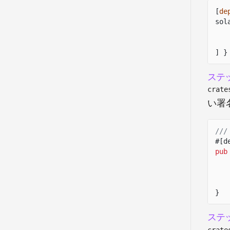
[
de
sol
] }
ステ
crate
い署
///
#[d
pub
}
ステ