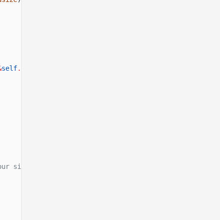
&
self
.
name)
our signer's configuration