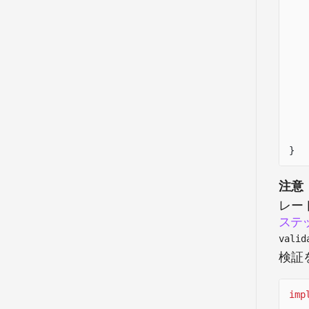
}
注意
レー
ステ
valid
検証
imp