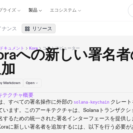
プライズ
製品
エコシステム
イナンス
リソース
naドキュメント
Kora
コントリビューター
oraへの新しい署名者
追加
y Markdown
Open
キテクチャ概要
raは、すべての署名操作に外部の
クレート
solana-keychain
ています。このアーキテクチャは、Solanaトランザクシ
名するための統一された署名インターフェースを提供し
Koraに新しい署名者を追加するには、以下を行う必要が