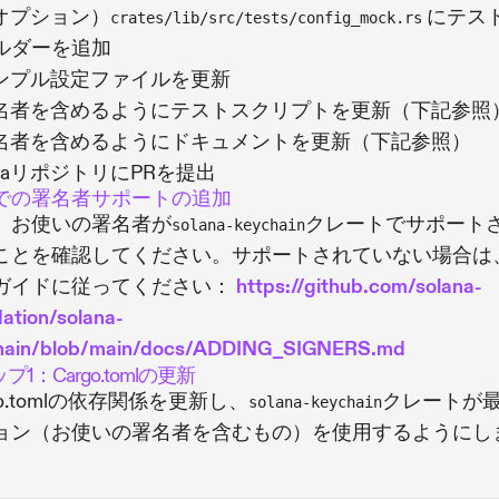
オプション）
にテス
crates/lib/src/tests/config_mock.rs
ルダーを追加
ンプル設定ファイルを更新
名者を含めるようにテストスクリプトを更新（下記参照
名者を含めるようにドキュメントを更新（下記参照）
oraリポジトリにPRを提出
raでの署名者サポートの追加
、お使いの署名者が
クレートでサポート
solana-keychain
ことを確認してください。サポートされていない場合は
ガイドに従ってください：
https://github.com/solana-
ation/solana-
hain/blob/main/docs/ADDING_SIGNERS.md
プ1：Cargo.tomlの更新
go.tomlの依存関係を更新し、
クレートが
solana-keychain
ョン（お使いの署名者を含むもの）を使用するようにし