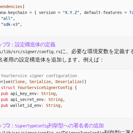
pendencies
]
ana-keychain = { version =
"X.Y.Z"
, default-features =
f
"all"
,
"sdk-v3"
,
ップ2：設定構造体の定義
に、必要な環境変数を定義す
s/lib/src/signer/config.rs
名者用の設定構造体を追加します。例えば：
 YourService signer configuration
erive(
Clone
,
Serialize
,
Deserialize
)]
 struct
YourServiceSignerConfig
{
pub
api_key_env
:
String
,
pub
api_secret_env
:
String
,
pub
wallet_id_env
:
String
,
ップ2：
列挙型への署名者の追加
SignerTypeConfig
の
列挙型に署