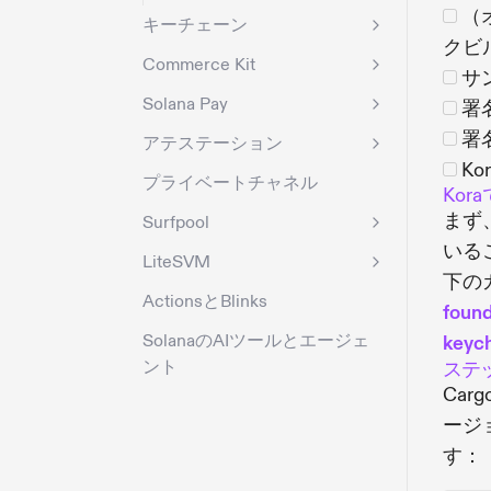
（
キーチェーン
クビ
Commerce Kit
サ
Solana Pay
署
署
アテステーション
K
プライベートチャネル
Ko
まず
Surfpool
いる
LiteSVM
下の
ActionsとBlinks
found
SolanaのAIツールとエージェ
keyc
ント
ステッ
Car
ージ
す：