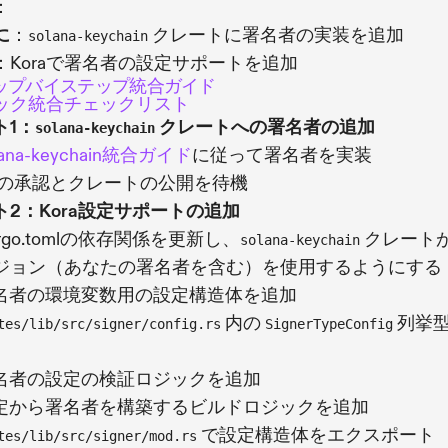
：
に
：
クレートに署名者の実装を追加
solana-keychain
：Koraで署名者の設定サポートを追加
ップバイステップ統合ガイド
ック統合チェックリスト
ト1：
クレートへの署名者の追加
solana-keychain
lana-keychain統合ガイド
に従って署名者を実装
Rの承認とクレートの公開を待機
ト2：Kora設定サポートの追加
rgo.tomlの依存関係を更新し、
クレート
solana-keychain
ジョン（あなたの署名者を含む）を使用するようにする
名者の環境変数用の設定構造体を追加
内の
列挙
tes/lib/src/signer/config.rs
SignerTypeConfig
名者の設定の検証ロジックを追加
定から署名者を構築するビルドロジックを追加
で設定構造体をエクスポート
tes/lib/src/signer/mod.rs