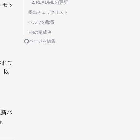
2. READMEの更新
トモッ
提出チェックリスト
ヘルプの取得
）
PRの構成例
ページを編集
されて
、以
最新バ
ま