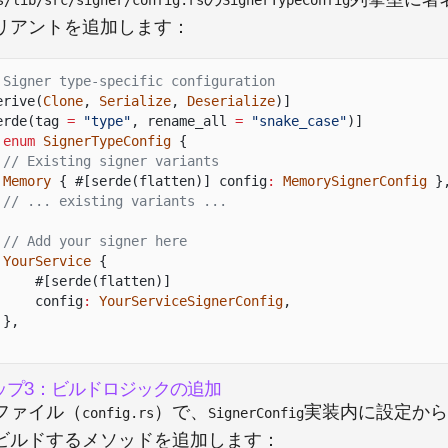
s/lib/src/signer/config.rs
SignerTypeConfig
リアントを追加します：
 Signer type-specific configuration
erive(
Clone
,
Serialize
,
Deserialize
)]
erde(tag
=
"type"
, rename_all
=
"snake_case"
)]
 enum
SignerTypeConfig
{
// Existing signer variants
Memory
{ #[serde(flatten)] config
:
MemorySignerConfig
}
// ... existing variants ...
// Add your signer here
YourService
{
#[serde(flatten)]
config
:
YourServiceSignerConfig
,
},
ップ3：ビルドロジックの追加
ファイル（
）で、
実装内に設定から
config.rs
SignerConfig
ビルドするメソッドを追加します：