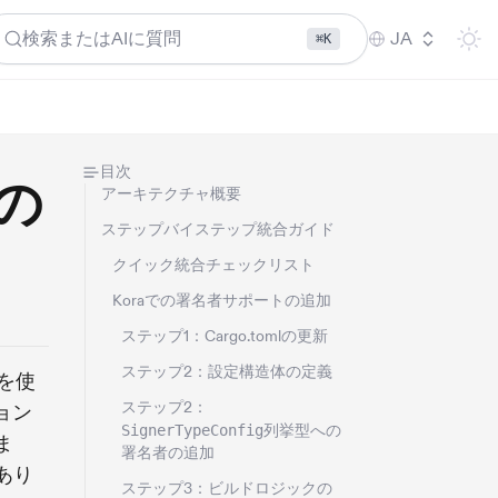
検索またはAIに質問
JA
⌘K
目次
の
アーキテクチャ概要
ステップバイステップ統合ガイド
クイック統合チェックリスト
Koraでの署名者サポートの追加
ステップ1：Cargo.tomlの更新
ステップ2：設定構造体の定義
を使
ステップ2：
ョン
SignerTypeConfig
列挙型への
ま
署名者の追加
あり
ステップ3：ビルドロジックの