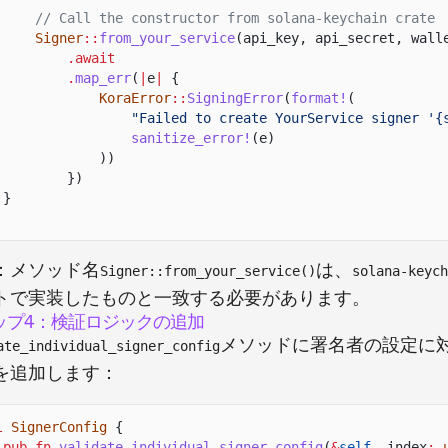
// Call the constructor from solana-keychain crate
Signer
::
from_your_service
(api_key, api_secret, wall
.await
.
map_err
(
|
e
|
{
KoraError
::
SigningError
(
format!
(
"Failed to create YourService signer '{
sanitize_error!
(e)
))
})
}
：メソッド名
は、
Signer::from_your_service()
solana-keych
トで実装したものと一致する必要があります。
ップ4：検証ロジックの追加
メソッドに署名者の設定に
ate_individual_signer_config
を追加します：
l
SignerConfig
{
pub fn
validate_individual_signer_config
(
&
self
, index
: