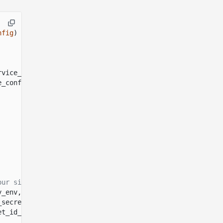
nfig
)
->
Result
<
Signer
,
KoraError
> {
rvice_config }
=>
{
e_config,
&
config
.
name)
.await
our signer's configuration
y_env, signer_name)
?
;
_secret_env, signer_name)
?
;
et_id_env, signer_name)
?
;