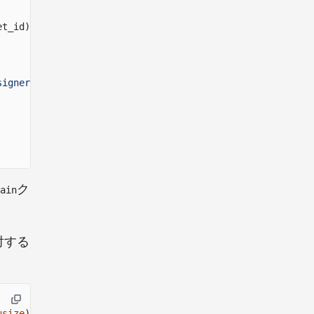
et_id)
signer_name}': {}"
,
ク
ain
対する
usize
)
->
Result
<(),
KoraError
> {