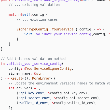
// ... existing validation
match &
self
.
config {
// ... existing cases
SignerTypeConfig
::
YourService
{ config }
=>
{
Self
::
validate_your_service_config
(config,
}
}
}
// Add this new validation method
fn
validate_your_service_config
(
config
: &
YourServiceSignerConfig
,
signer_name
: &
str
,
)
->
Result
<(),
KoraError
> {
// Update the environment variable names to match y
let
env_vars
=
[
(
"api_key_env"
,
&
config
.
api_key_env),
(
"api_secret_env"
,
&
config
.
api_secret_env),
(
"wallet_id_env"
,
&
config
.
wallet_id_env),
];