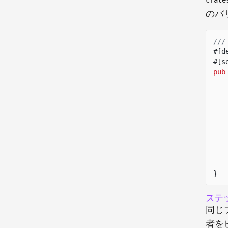
crate
のバ
///
#[d
#[s
pub
}
ステ
同じ
者を