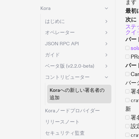
ます
Kora
最初
次に
はじめに
ステ
クイ
オペレーター
パー
JSON RPC API
so
ガイド
P
パー
ベータ版 (v2.2.0-beta)
Ca
コントリビューター
バー
Koraへの新しい署名者の
署
追加
cra
新
Koraノードプロバイダー
署
リリースノート
設
セキュリティ監査
cra