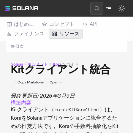
はじめに
コンセプト
API
ファイナンス
リソース
目次
Solanaドキュメント
Kora
ガイド
Kitクライアント統合
Copy Markdown
Open
最終更新日: 2026年3月9日
構築内容
Kitクライアント（
）は、
createKitKoraClient
KoraをSolanaアプリケーションに統合するた
めの推奨方法です。Koraの手数料抽象化をKit