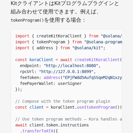
KitクライアントはKitプログラムプラグインと
組み合わせて使用できます。例えば、
を使用する場合：
tokenProgram()
import
{ createKitKoraClient }
from
"@solana/kora
import
{ tokenProgram }
from
"@solana-program/tok
import
{ address }
from
"@solana/kit"
;
const
koraClient
= await
createKitKoraClient
({
endpoint:
"http://localhost:8080"
,
rpcUrl:
"http://127.0.0.1:8899"
,
feeToken:
address
(
"EPjFWdd5AufqSSqeM2qN1xzybapC
feePayerWallet: userSigner
});
// Compose with the token program plugin
const
client
=
koraClient.
use
(
tokenProgram
());
// Use token program methods — Kora handles all f
await
client.token.instructions
.
transferToATA
({