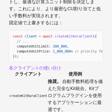
トし、最適な計算ユニット制限を決定しま
す。これにより、より厳密なCU割り当てと低
い手数料が実現されます。
固定値で上書きするには：
const
client
= await
createKitKoraClient
({
// ...
computeUnitLimit:
200_000
,
computeUnitPrice:
1_000_000
n
// priority fee in
});
各クライアントの使い分け
クライアント
使用例
推奨。
自動手数料処理を備
えた完全なKit統合。Kitプ
ログラムプラグインを使用
createKitKoraClient
するアプリケーションに最
適です。