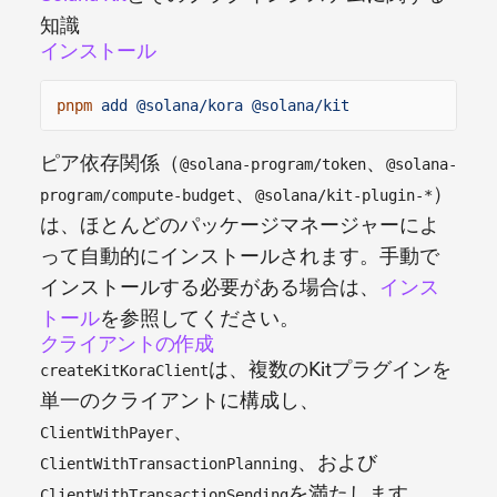
知識
インストール
pnpm
add @solana/kora @solana/kit
ピア依存関係（
、
@solana-program/token
@solana-
、
）
program/compute-budget
@solana/kit-plugin-*
は、ほとんどのパッケージマネージャーによ
って自動的にインストールされます。手動で
インストールする必要がある場合は、
インス
トール
を参照してください。
クライアントの作成
は、複数のKitプラグインを
createKitKoraClient
単一のクライアントに構成し、
、
ClientWithPayer
、および
ClientWithTransactionPlanning
を満たします。
ClientWithTransactionSending