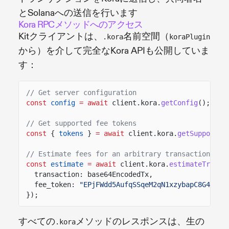
とSolanaへの送信を行います
Kora RPCメソッドへのアクセス
Kitクライアントは、
名前空間（
.kora
koraPlugin
から）を介して完全なKora APIも公開していま
す：
// Get server configuration
const
config
= await
client.kora.
getConfig
();
// Get supported fee tokens
const
{
tokens
}
= await
client.kora.
getSupported
// Estimate fees for an arbitrary transaction
const
estimate
= await
client.kora.
estimateTransa
transaction: base64EncodedTx,
fee_token:
"EPjFWdd5AufqSSqeM2qN1xzybapC8G4wEGG
});
すべての
メソッドのレスポンスは、生の
.kora