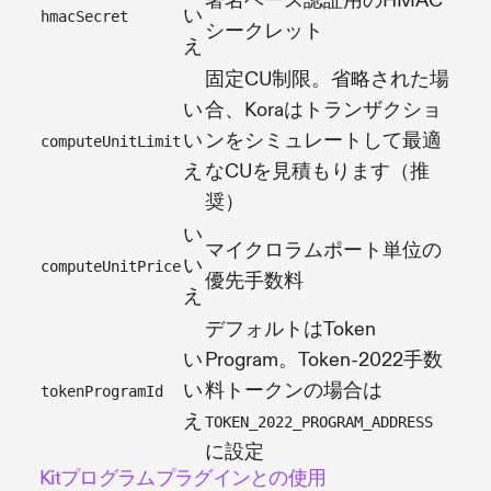
署名ベース認証用のHMAC
い
hmacSecret
シークレット
え
固定CU制限。省略された場
い
合、Koraはトランザクショ
い
ンをシミュレートして最適
computeUnitLimit
え
なCUを見積もります（推
奨）
い
マイクロラムポート単位の
い
computeUnitPrice
優先手数料
え
デフォルトはToken
い
Program。Token-2022手数
い
料トークンの場合は
tokenProgramId
え
TOKEN_2022_PROGRAM_ADDRESS
に設定
Kitプログラムプラグインとの使用