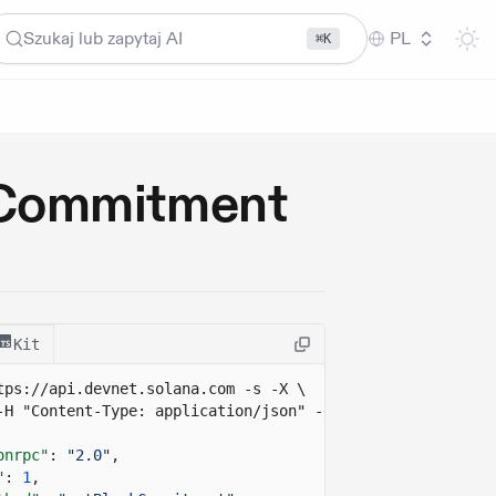
Szukaj lub zapytaj AI
PL
⌘K
kCommitment
Kit
tps://api.devnet.solana.com
 -s -X \
-H "Content-Type: application/json" -d ' 
onrpc"
:
"2.0"
,
"
:
1
,