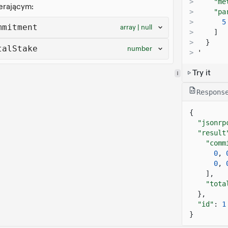
>
"me
erającym:
>
"pa
>
5
mmitment
array | null
>
]
>
}
talStake
number
>
'
Try it
Respons
{
"jsonrp
"result
"comm
0
,
0
,
],
"tota
},
"id"
:
1
}