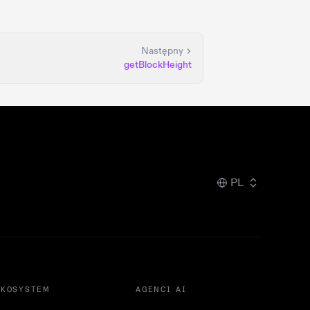
Następny
getBlockHeight
PL
EKOSYSTEM
AGENCI AI