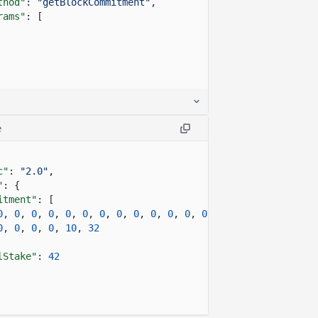
thod"
:
"getBlockCommitment"
,
rams"
: [
e
c"
:
"2.0"
,
"
: {
itment"
: [
0
,
0
,
0
,
0
,
0
,
0
,
0
,
0
,
0
,
0
,
0
,
0
,
0
,
0
,
0
,
0
,
0
,
0
,
0
,
0
,
0
,
0
,
0
,
10
,
32
lStake"
:
42