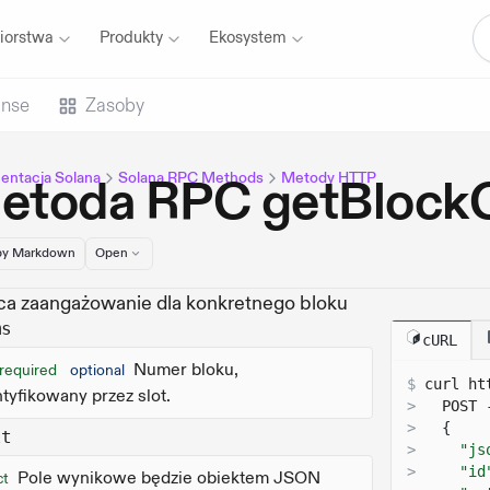
iorstwa
Produkty
Ekosystem
anse
Zasoby
ntacja Solana
Solana RPC Methods
Metody HTTP
etoda RPC getBloc
y Markdown
Open
a zaangażowanie dla konkretnego bloku
ms
cURL
Numer bloku,
!required
optional
$
curl 
ht
ntyfikowany przez slot.
>
  POST 
>
{
lt
>
"js
>
"id
Pole wynikowe będzie obiektem JSON
ct