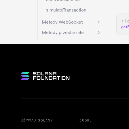
simulateTransaction
Po
Metody WebSocket
get
Metody przestarzałe
UŻYWAJ SOLANY
BUDUJ