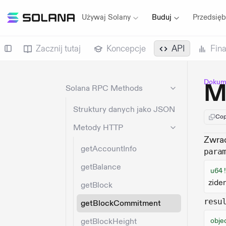
Używaj Solany
Buduj
Przedsięb
Zacznij tutaj
Koncepcje
API
Fin
Dokume
M
Solana RPC Methods
Struktury danych jako JSON
Cop
Metody HTTP
Zwrac
getAccountInfo
para
getBalance
u64 
zide
getBlock
resu
getBlockCommitment
getBlockHeight
obje