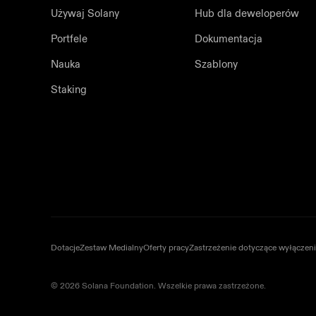
Używaj Solany
Hub dla deweloperów
Portfele
Dokumentacja
Nauka
Szablony
Staking
Dotacje
Zestaw Medialny
Oferty pracy
Zastrzeżenie dotyczące wyłączen
© 2026 Solana Foundation. Wszelkie prawa zastrzeżone.