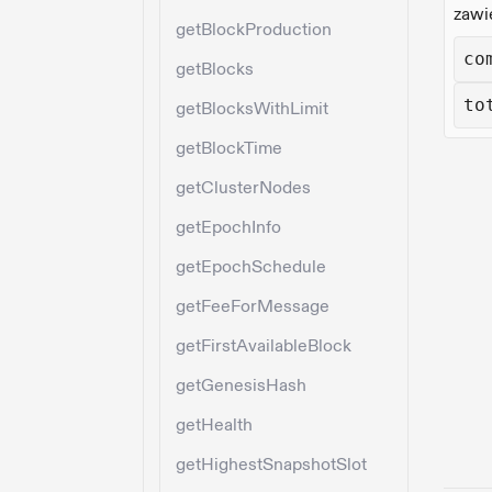
zawi
getBlockProduction
co
getBlocks
to
getBlocksWithLimit
getBlockTime
getClusterNodes
getEpochInfo
getEpochSchedule
getFeeForMessage
getFirstAvailableBlock
getGenesisHash
getHealth
getHighestSnapshotSlot