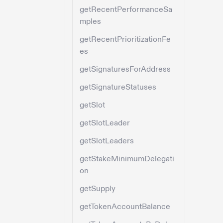
getRecentPerformanceSa
mples
getRecentPrioritizationFe
es
getSignaturesForAddress
getSignatureStatuses
getSlot
getSlotLeader
getSlotLeaders
getStakeMinimumDelegati
on
getSupply
getTokenAccountBalance