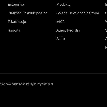
Enterprise
Produkty
E
Płatności instytucjonalne
Solana Developer Platform
S
Tokenizacja
x402
W
Raporty
Agent Registry
S
Skills
A
N
ia odpowiedzialności
Polityka Prywatności