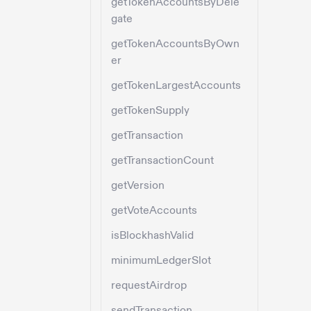
getTokenAccountsByDele
gate
getTokenAccountsByOwn
er
getTokenLargestAccounts
getTokenSupply
getTransaction
getTransactionCount
getVersion
getVoteAccounts
isBlockhashValid
minimumLedgerSlot
requestAirdrop
sendTransaction