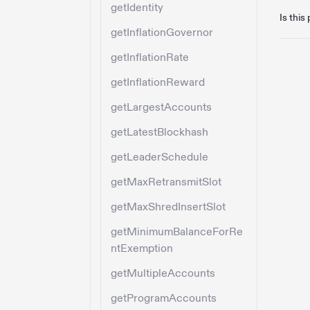
getIdentity
Is this
getInflationGovernor
getInflationRate
getInflationReward
getLargestAccounts
getLatestBlockhash
getLeaderSchedule
getMaxRetransmitSlot
getMaxShredInsertSlot
getMinimumBalanceForRe
ntExemption
getMultipleAccounts
getProgramAccounts