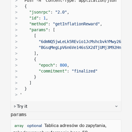
>
  POST -H "Content-Type: application/json" -d '
>
{
>
"jsonrpc"
:
"2.0"
,
>
"id"
:
1
,
>
"method"
:
"getInflationReward"
,
>
"params"
: [
>
[
>
"6dmNQ5jwLeLk5REvio1JcMshcbvkYMwy26sJ8p
>
"BGsqMegLpV6n6Ve146sSX2dTjUMj3M92HnU8Bb
>
],
>
{
>
"epoch"
:
800
,
>
"commitment"
:
"finalized"
>
}
>
]
>
}
>
'
Try it
params
Tablica adresów do zapytania,
array
optional