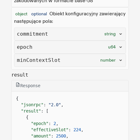
zakodowanych w formacie base-58
Obiekt konfiguracyjny zawierający
object
optional
następujące pola:
commitment
string
epoch
u64
minContextSlot
number
result
Response
{
"jsonrpc"
:
"2.0"
,
"result"
: [
{
"epoch"
:
2
,
"effectiveSlot"
:
224
,
"amount"
:
2500
,