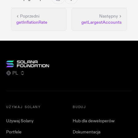
Poprzedni
Następny
getInflationRate
getLargestAccounts
PL
UŻYWAJ SOLANY
BUDUJ
Używaj Solany
Hub dla deweloperów
Portfele
Dokumentacja