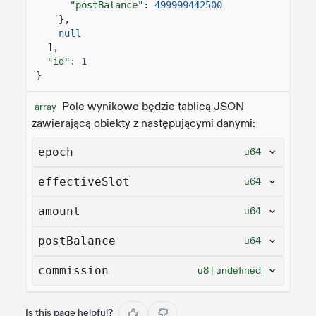
"postBalance"
:
499999442500
},
null
],
"id"
:
1
}
Pole wynikowe będzie tablicą JSON
array
zawierającą obiekty z następującymi danymi:
epoch
u64
effectiveSlot
u64
amount
u64
postBalance
u64
commission
u8 | undefined
Is this page helpful?