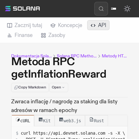
Zacznij tutaj
Koncepcje
API
Finanse
Zasoby
Dokumentacja Solana
Solana RPC Methods
Metody HTTP
Metoda RPC
getInflationReward
Copy Markdown
Open
Zwraca inflację / nagrodę za staking dla listy
adresów w ramach epochy
cURL
Kit
web3.js
Rust
$
curl 
https://api.devnet.solana.com
 -s -X \