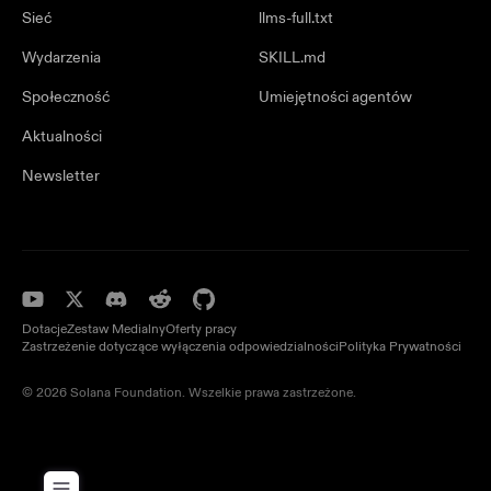
Sieć
llms-full.txt
Wydarzenia
SKILL.md
Społeczność
Umiejętności agentów
Aktualności
Newsletter
Dotacje
Zestaw Medialny
Oferty pracy
Zastrzeżenie dotyczące wyłączenia odpowiedzialności
Polityka Prywatności
© 2026 Solana Foundation. Wszelkie prawa zastrzeżone.