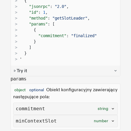
>
{
>
"jsonrpc"
:
"2.0"
,
>
"id"
:
1
,
>
"method"
:
"getSlotLeader"
,
>
"params"
: [
>
{
>
"commitment"
:
"finalized"
>
}
>
]
>
}
>
'
Try it
params
Obiekt konfiguracyjny zawierający
object
optional
następujące pola:
commitment
string
minContextSlot
number