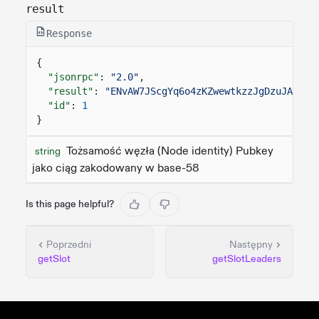
result
Response
{
"jsonrpc"
:
"2.0"
,
"result"
:
"ENvAW7JScgYq6o4zKZwewtkzzJgDzuJAFxYa
"id"
:
1
}
Tożsamość węzła (Node identity) Pubkey
string
jako ciąg zakodowany w base-58
Is this page helpful?
Poprzedni
Następny
getSlot
getSlotLeaders