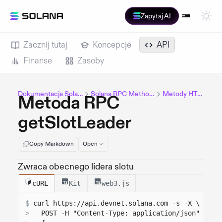
Zapytaj AI
Zacznij tutaj
Koncepcje
API
Finanse
Zasoby
Dokumentacja Solana
Solana RPC Methods
Metody HTTP
Metoda RPC
getSlotLeader
Copy Markdown
Open
Zwraca obecnego lidera slotu
cURL
Kit
web3.js
$
curl 
https://api.devnet.solana.com
 -s -X \
>
  POST -H "Content-Type: application/json" -d '