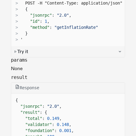
>
  POST -H "Content-Type: application/json" -d '
>
{
>
"jsonrpc"
:
"2.0"
,
>
"id"
:
1
,
>
"method"
:
"getInflationRate"
>
}
>
'
Try it
params
None
result
Response
{
"jsonrpc"
:
"2.0"
,
"result"
: {
"total"
:
0.149
,
"validator"
:
0.148
,
"foundation"
:
0.001
,