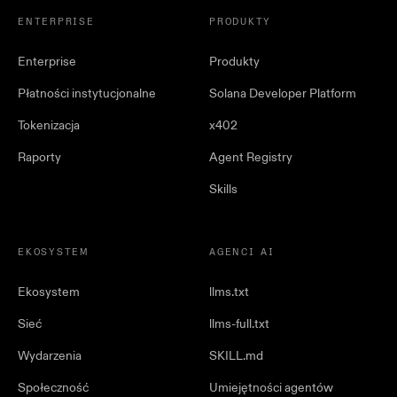
ENTERPRISE
PRODUKTY
Enterprise
Produkty
Płatności instytucjonalne
Solana Developer Platform
Tokenizacja
x402
Raporty
Agent Registry
Skills
EKOSYSTEM
AGENCI AI
Ekosystem
llms.txt
Sieć
llms-full.txt
Wydarzenia
SKILL.md
Społeczność
Umiejętności agentów