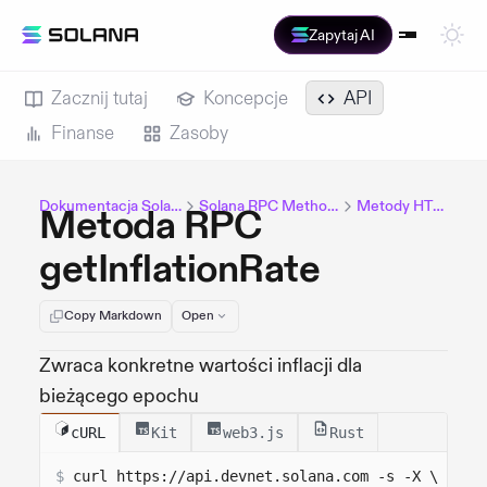
Zapytaj AI
Zacznij tutaj
Koncepcje
API
Finanse
Zasoby
Dokumentacja Solana
Solana RPC Methods
Metody HTTP
Metoda RPC
getInflationRate
Copy Markdown
Open
Zwraca konkretne wartości inflacji dla
bieżącego epochu
cURL
Kit
web3.js
Rust
$
curl 
https://api.devnet.solana.com
 -s -X \