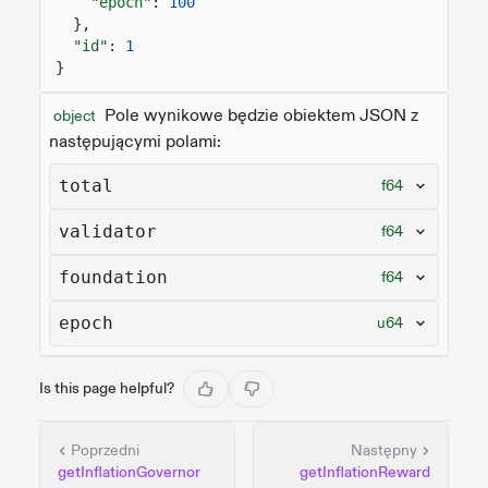
"epoch"
:
100
},
"id"
:
1
}
Pole wynikowe będzie obiektem JSON z
object
następującymi polami:
total
f64
validator
f64
foundation
f64
epoch
u64
Is this page helpful?
Poprzedni
Następny
getInflationGovernor
getInflationReward