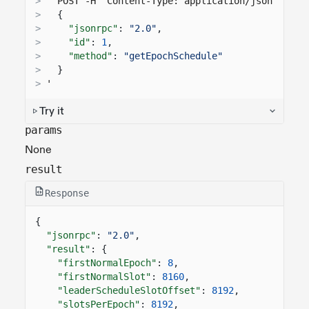
>
  POST -H "Content-Type: application/json" -d '
>
{
>
"jsonrpc"
:
"2.0"
,
>
"id"
:
1
,
>
"method"
:
"getEpochSchedule"
>
}
>
'
Try it
params
None
result
Response
{
"jsonrpc"
:
"2.0"
,
"result"
: {
"firstNormalEpoch"
:
8
,
"firstNormalSlot"
:
8160
,
"leaderScheduleSlotOffset"
:
8192
,
"slotsPerEpoch"
:
8192
,