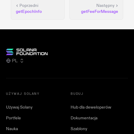
Poprzedni
Następny
getEpochInfo
getFeeForMessage
PL
UŻYWAJ SOLANY
BUDUJ
Używaj Solany
Hub dla deweloperów
Portfele
Dokumentacja
Nauka
Szablony