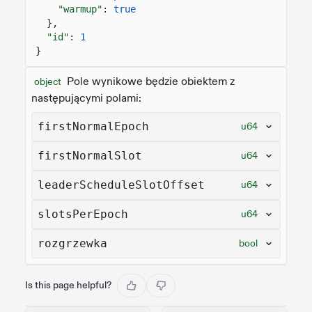
"warmup"
:
true
},
"id"
:
1
}
Pole wynikowe będzie obiektem z
object
następującymi polami:
firstNormalEpoch
u64
firstNormalSlot
u64
leaderScheduleSlotOffset
u64
slotsPerEpoch
u64
rozgrzewka
bool
Is this page helpful?