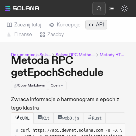
Zacznij tutaj
Koncepcje
API
Finanse
Zasoby
Dokumentacja Solana
Solana RPC Methods
Metody HTTP
Metoda RPC
getEpochSchedule
Copy Markdown
Open
Zwraca informacje o harmonogramie epoch z
tego klastra
cURL
Kit
web3.js
Rust
$
curl 
https://api.devnet.solana.com
 -s -X \