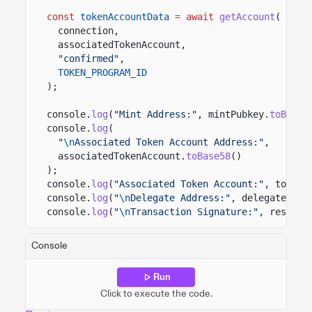
const
tokenAccountData
= await
getAccount
(
connection,
associatedTokenAccount,
"confirmed"
,
TOKEN_PROGRAM_ID
);
console.
log
(
"Mint Address:"
, mintPubkey.
toBase5
console.
log
(
"
\n
Associated Token Account Address:"
,
associatedTokenAccount.
toBase58
()
);
console.
log
(
"Associated Token Account:"
, tokenA
console.
log
(
"
\n
Delegate Address:"
, delegate.pub
console.
log
(
"
\n
Transaction Signature:"
, result)
Console
Run
Click to execute the code.