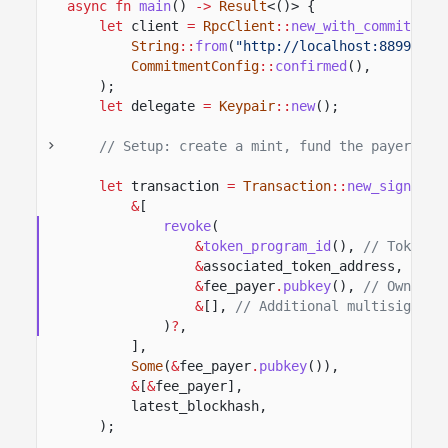
async fn
main
()
->
Result
<()> {
let
client
=
RpcClient
::
new_with_commitment
String
::
from
(
"http://localhost:8899"
),
CommitmentConfig
::
confirmed
(),
);
let
delegate
=
Keypair
::
new
();
// Setup: create a mint, fund the payer's A
let
transaction
=
Transaction
::
new_signed_w
&
[
revoke
(
&
token_program_id
(),
// Token p
&
associated_token_address,
// T
&
fee_payer
.
pubkey
(),
// Owner a
&
[],
// Additional multisig sig
)
?
,
],
Some
(
&
fee_payer
.
pubkey
()),
&
[
&
fee_payer],
latest_blockhash,
);