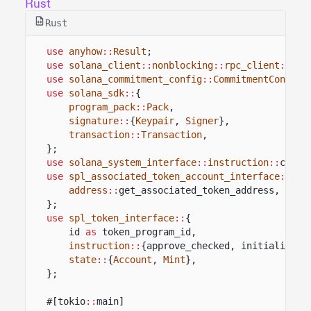
Rust
Rust
use
anyhow
::
Result
;
use
solana_client
::
nonblocking
::
rpc_client
::
Rpc
use
solana_commitment_config
::
CommitmentConfig
;
use
solana_sdk
::
{
program_pack
::
Pack
,
signature
::
{
Keypair
,
Signer
},
transaction
::
Transaction
,
};
use
solana_system_interface
::
instruction
::
creat
use
spl_associated_token_account_interface
::
{
address
::
get_associated_token_address,
inst
};
use
spl_token_interface
::
{
id
as
token_program_id,
instruction
::
{approve_checked, initialize_m
state
::
{
Account
,
Mint
},
};
#[tokio
::
main]