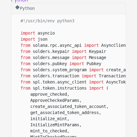
Python
#!/usr/bin/env python3
import
asyncio
import
json
from
solana.rpc.async_api
import
AsyncClient
from
solders.keypair
import
Keypair
from
solders.message
import
Message
from
solders.pubkey
import
Pubkey
from
solders.system_program
import
create_accou
from
solders.transaction
import
Transaction
from
spl.token.async_client
import
AsyncToken
from
spl.token.instructions
import
(
approve_checked,
ApproveCheckedParams,
create_associated_token_account,
get_associated_token_address,
initialize_mint,
InitializeMintParams,
mint_to_checked,
MintToCheckedParams,