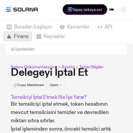
Yapay zekaya sor
Buradan başlayın
Kavramlar
API
Finans
Kaynaklar
İçindekiler
Solana Dokümantasyonu
Assets
Temel Bilgiler
Delegeyi İptal Et
Copy Markdown
Open
Temsilciyi İptal Etmek Ne İşe Yarar?
Bir temsilciyi iptal etmek, token hesabının
mevcut temsilcisini temizler ve devredilen
miktarı sıfıra sıfırlar.
İptal işleminden sonra, önceki temsilci artık