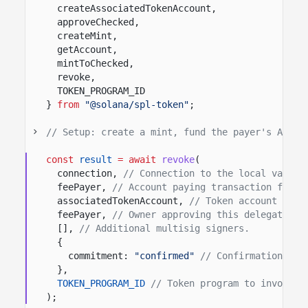
createAssociatedTokenAccount,
approveChecked,
createMint,
getAccount,
mintToChecked,
revoke,
TOKEN_PROGRAM_ID
}
from
"@solana/spl-token"
;
// Setup: create a mint, fund the payer's ATA, 
const
result
= await
revoke
(
connection,
// Connection to the local valida
feePayer,
// Account paying transaction fees.
associatedTokenAccount,
// Token account whos
feePayer,
// Owner approving this delegate ch
[],
// Additional multisig signers.
{
commitment:
"confirmed"
// Confirmation opt
},
TOKEN_PROGRAM_ID
// Token program to invoke.
);