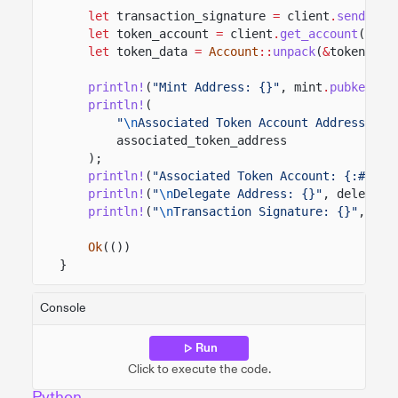
let
transaction_signature
=
client
.
send_and
let
token_account
=
client
.
get_account
(
&
ass
let
token_data
=
Account
::
unpack
(
&
token_acc
println!
(
"Mint Address: {}"
, mint
.
pubkey
())
println!
(
"
\n
Associated Token Account Address: {}
associated_token_address
);
println!
(
"Associated Token Account: {:#?}"
,
println!
(
"
\n
Delegate Address: {}"
, delegate
println!
(
"
\n
Transaction Signature: {}"
, tra
Ok
(())
}
Console
Run
Click to execute the code.
Python