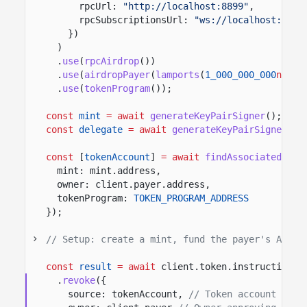
rpcUrl:
"http://localhost:8899"
,
rpcSubscriptionsUrl:
"ws://localhost:8900
})
)
.
use
(
rpcAirdrop
())
.
use
(
airdropPayer
(
lamports
(
1_000_000_000
n
)))
.
use
(
tokenProgram
())
;
const
mint
= await
generateKeyPairSigner
();
const
delegate
= await
generateKeyPairSigner
();
const
[
tokenAccount
]
= await
findAssociatedToke
mint: mint.address,
owner: client.payer.address,
tokenProgram:
TOKEN_PROGRAM_ADDRESS
});
// Setup: create a mint, fund the payer's ATA, 
const
result
= await
client.token.instructions
.
revoke
({
source: tokenAccount,
// Token account whos