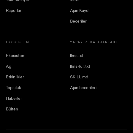
Raporlar
Ajan Kaydı
Beceriler
EKOSISTEM
YAPAY ZEKA AJANLARI
Ekosistem
llms.txt
Ağ
llms-full.txt
Etkinlikler
SKILL.md
Topluluk
Ajan becerileri
Haberler
Bülten