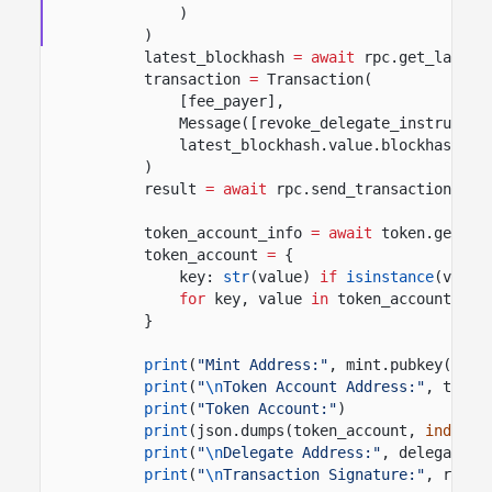
)
)
latest_blockhash
= await
rpc.get_latest
transaction
=
Transaction(
[fee_payer],
Message([revoke_delegate_instructio
latest_blockhash.value.blockhash,
)
result
= await
rpc.send_transaction(tra
token_account_info
= await
token.get_ac
token_account
=
{
key:
str
(value)
if
isinstance
(value
for
key, value
in
token_account_inf
}
print
(
"Mint Address:"
, mint.pubkey())
print
(
"
\n
Token Account Address:"
, token
print
(
"Token Account:"
)
print
(json.dumps(token_account,
indent
=
print
(
"
\n
Delegate Address:"
, delegate.p
print
(
"
\n
Transaction Signature:"
, resul