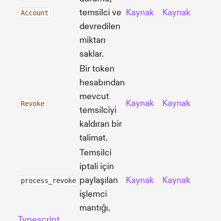
temsilci ve
Kaynak
Kaynak
Account
devredilen
miktarı
saklar.
Bir token
hesabından
mevcut
Kaynak
Kaynak
Revoke
temsilciyi
kaldıran bir
talimat.
Temsilci
iptali için
paylaşılan
Kaynak
Kaynak
process_revoke
işlemci
mantığı.
Typescript