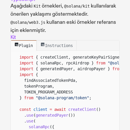
Aşağıdaki
örnekleri,
kullanılarak
Kit
@solana/kit
önerilen yaklaşımı göstermektedir.
kullanan eski örnekler referans
@solana/web3.js
için eklenmiştir.
Kit
Plugin
Instructions
import
{ createClient, generateKeyPairSigner, l
import
{ solanaRpc, rpcAirdrop }
from
"@solana/
import
{ generatedPayer, airdropPayer }
from
"@
import
{
findAssociatedTokenPda,
tokenProgram,
TOKEN_PROGRAM_ADDRESS
}
from
"@solana-program/token"
;
const
client
= await
createClient
()
.
use
(
generatedPayer
())
.
use
(
solanaRpc
({