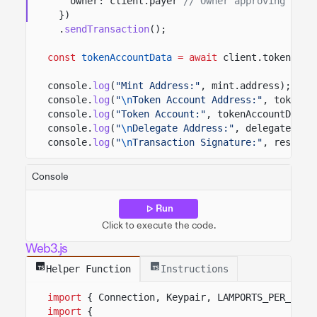
owner: client.payer
// Owner approving this
})
.
sendTransaction
();
const
tokenAccountData
= await
client.token.acc
console.
log
(
"Mint Address:"
, mint.address);
console.
log
(
"
\n
Token Account Address:"
, tokenAc
console.
log
(
"Token Account:"
, tokenAccountData.
console.
log
(
"
\n
Delegate Address:"
, delegate.add
console.
log
(
"
\n
Transaction Signature:"
, result.
Console
Run
Click to execute the code.
Web3.js
Helper Function
Instructions
import
{ Connection, Keypair, LAMPORTS_PER_SOL 
import
{