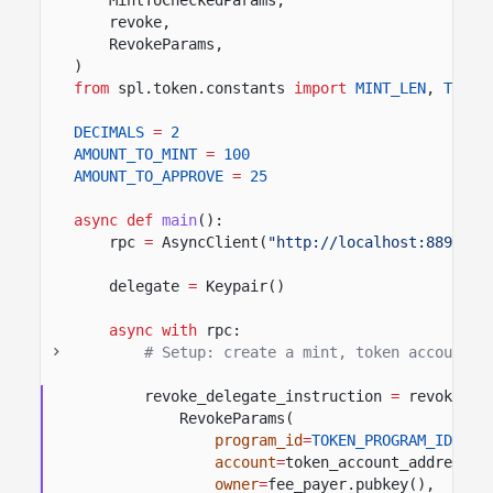
revoke,
RevokeParams,
)
from
spl.token.constants
import
MINT_LEN
,
TOKEN
DECIMALS
=
2
AMOUNT_TO_MINT
=
100
AMOUNT_TO_APPROVE
=
25
async def
main
():
rpc
=
AsyncClient(
"http://localhost:8899"
)
delegate
=
Keypair()
async with
rpc:
# Setup: create a mint, token account, 
revoke_delegate_instruction
=
revoke(
RevokeParams(
program_id
=
TOKEN_PROGRAM_ID
,
#
account
=
token_account_address,
owner
=
fee_payer.pubkey(),
# Ac