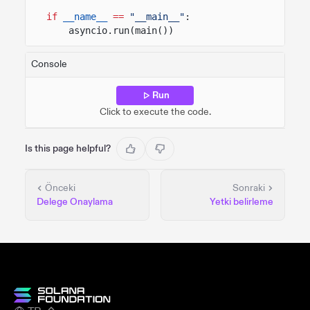
if
__name__
==
"__main__"
:
asyncio.run(main())
Console
Run
Click to execute the code.
Is this page helpful?
Önceki
Sonraki
Delege Onaylama
Yetki belirleme