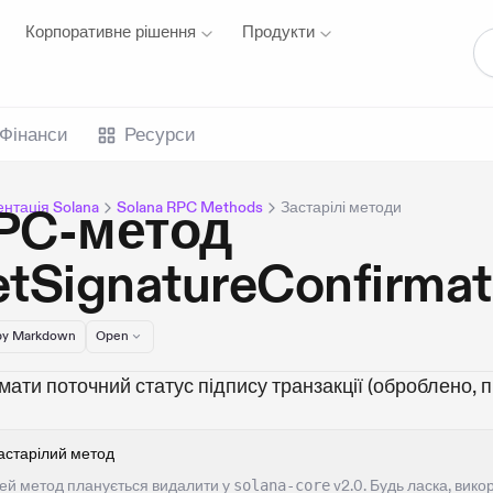
Корпоративне рішення
Продукти
Фінанси
Ресурси
нтація Solana
Solana RPC Methods
Застарілі методи
PC-метод
etSignatureConfirmat
y Markdown
Open
ати поточний статус підпису транзакції (оброблено, 
астарілий метод
ей метод планується видалити у
solana-core
v2.0. Будь ласка, вик