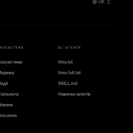
UK
ЕКОСИСТЕМА
ШІ-АГЕНТИ
Екосистема
llms.txt
Мережа
llms-full.txt
одії
SKILL.md
пільнота
Навички агентів
Новини
озсилка