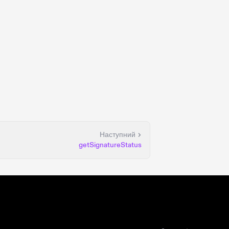
Наступний
getSignatureStatus