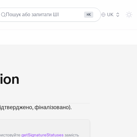
Пошук або запитати ШІ
UK
⌘K
ion
підтверджено, фіналізовано).
ористовуйте
getSignatureStatuses
замість