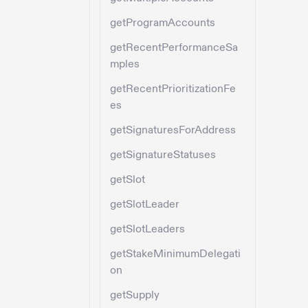
getProgramAccounts
getRecentPerformanceSa
mples
getRecentPrioritizationFe
es
getSignaturesForAddress
getSignatureStatuses
getSlot
getSlotLeader
getSlotLeaders
getStakeMinimumDelegati
on
getSupply