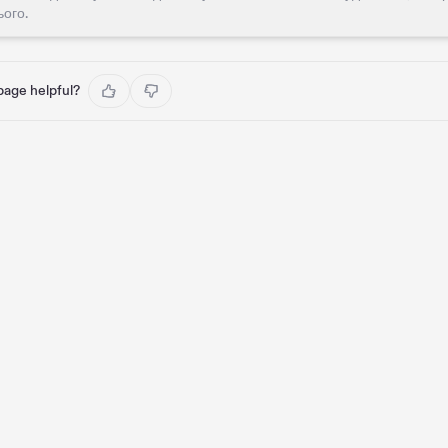
ього.
 page helpful?