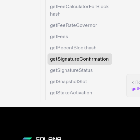
getFeeCalculatorForBlock
hash
getFeeRateGovernor
getFees
getRecentBlockhash
getSignatureConfirmation
getSignatureStatus
getSnapshotSlot
П
get
getStakeActivation