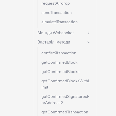
requestAirdrop
sendTransaction
simulateTransaction
Методи Websocket
Застарілі методи
confirmTransaction
getConfirmedBlock
getConfirmedBlocks
getConfirmedBlocksWithL
imit
getConfirmedSignaturesF
orAddress2
getConfirmedTransaction