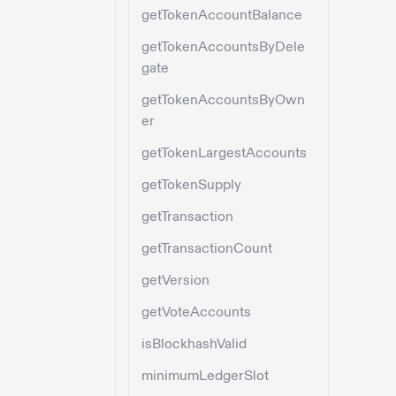
getTokenAccountBalance
getTokenAccountsByDele
gate
getTokenAccountsByOwn
er
getTokenLargestAccounts
getTokenSupply
getTransaction
getTransactionCount
getVersion
getVoteAccounts
isBlockhashValid
minimumLedgerSlot