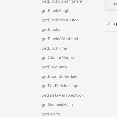
getBlockCommitment
н
getBlockHeight
getBlockProduction
Is this
getBlocks
getBlocksWithLimit
getBlockTime
getClusterNodes
getEpochInfo
getEpochSchedule
getFeeForMessage
getFirstAvailableBlock
getGenesisHash
getHealth