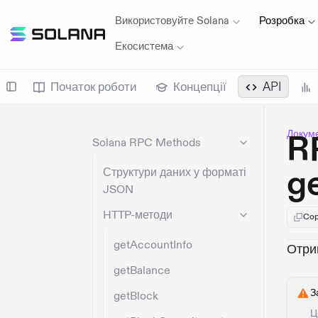
Використовуйте Solana
Розробка
Екосистема
Початок роботи
Концепції
API
Докуме
R
Solana RPC Methods
g
Структури даних у форматі
JSON
HTTP-методи
Cop
getAccountInfo
Отрим
getBalance
З
getBlock
Ц