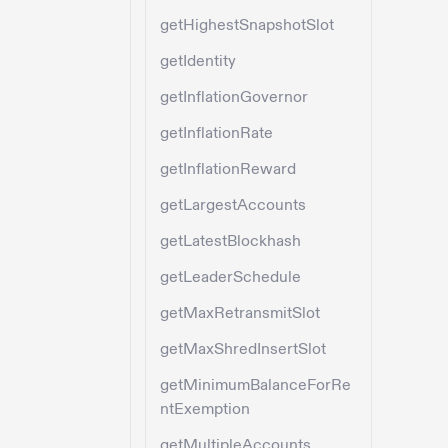
getHighestSnapshotSlot
getIdentity
getInflationGovernor
getInflationRate
getInflationReward
getLargestAccounts
getLatestBlockhash
getLeaderSchedule
getMaxRetransmitSlot
getMaxShredInsertSlot
getMinimumBalanceForRe
ntExemption
getMultipleAccounts