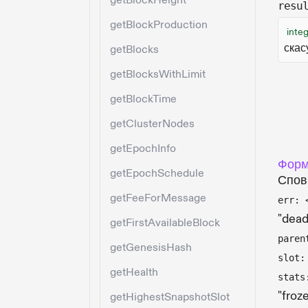
getBlockHeight
resu
getBlockProduction
inte
скас
getBlocks
getBlocksWithLimit
getBlockTime
getClusterNodes
getEpochInfo
Форм
getEpochSchedule
Спов
getFeeForMessage
err: 
"dead
getFirstAvailableBlock
paren
getGenesisHash
slot:
getHealth
stats
"froz
getHighestSnapshotSlot