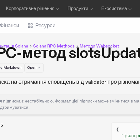
Корпоративне рішення
Продукти
Екосистема
Фінанси
Ресурси
нтація Solana
Solana RPC Methods
Методи Websocket
PC-метод slotsUpdat
y Markdown
Open
ска на отримання сповіщень від validator про різнома
я підписка є нестабільною. Формат цієї підписки може змінитися в м
ідтримуватися.
ms
{
"jsonrp