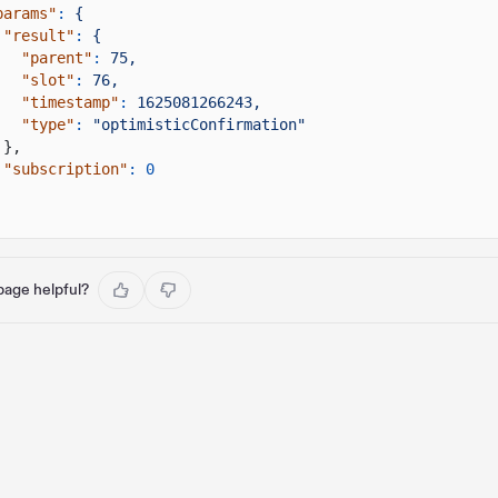
params"
:
{
"result"
:
{
"parent"
:
75,
"slot"
:
76,
"timestamp"
:
1625081266243,
"type"
:
"optimisticConfirmation"
},
"subscription"
: 0
 page helpful?