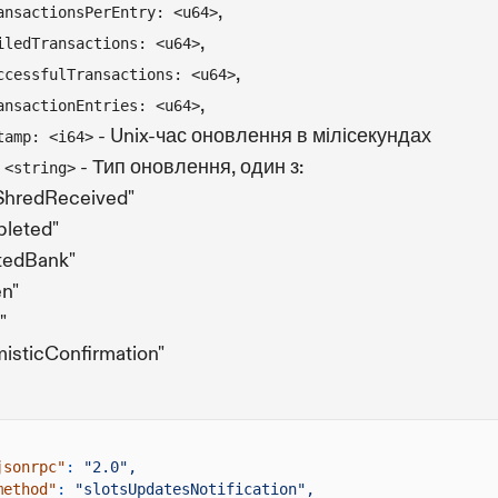
,
ansactionsPerEntry: <u64>
,
iledTransactions: <u64>
,
ccessfulTransactions: <u64>
,
ansactionEntries: <u64>
- Unix-час оновлення в мілісекундах
tamp: <i64>
- Тип оновлення, один з:
 <string>
tShredReceived"
pleted"
tedBank"
en"
"
misticConfirmation"
jsonrpc"
:
"2.0",
method"
:
"slotsUpdatesNotification",