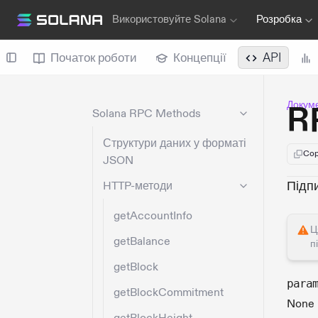
Використовуйте Solana
Розробка
Початок роботи
Концепції
API
Докуме
R
Solana RPC Methods
Структури даних у форматі
Cop
JSON
Підпи
HTTP-методи
getAccountInfo
Ц
getBalance
п
getBlock
para
getBlockCommitment
None