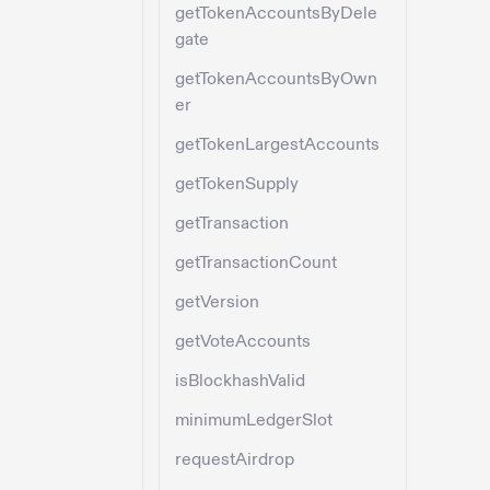
getTokenAccountsByDele
gate
getTokenAccountsByOwn
er
getTokenLargestAccounts
getTokenSupply
getTransaction
getTransactionCount
getVersion
getVoteAccounts
isBlockhashValid
minimumLedgerSlot
requestAirdrop