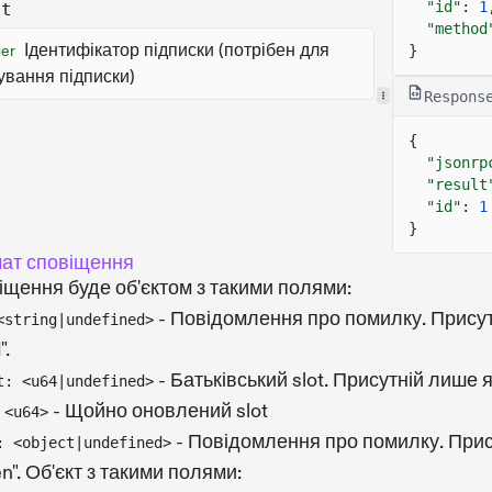
"id"
:
1
lt
"method
Ідентифікатор підписки (потрібен для
ger
}
ування підписки)
Respons
{
"jsonrp
"result
"id"
:
1
}
ат сповіщення
іщення буде об'єктом з такими полями:
- Повідомлення про помилку. Прису
<string|undefined>
".
- Батьківський slot. Присутній лише 
t: <u64|undefined>
- Щойно оновлений slot
 <u64>
- Повідомлення про помилку. При
: <object|undefined>
en". Об'єкт з такими полями: