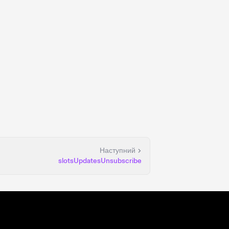
Наступний
slotsUpdatesUnsubscribe