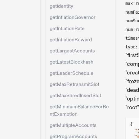
maxTr
getIdentity
numFa
getInflationGovernor
numSu
getInflationRate
numTr
times
getInflationReward
type:
getLargestAccounts
"firs
getLatestBlockhash
"com
"crea
getLeaderSchedule
"froz
getMaxRetransmitSlot
"dead
getMaxShredInsertSlot
"opti
getMinimumBalanceForRe
"root"
ntExemption
{
getMultipleAccounts
"
getProgramAccounts
"