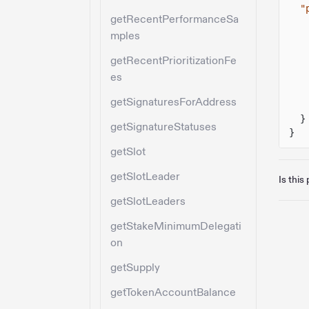
"
getRecentPerformanceSa
mples
getRecentPrioritizationFe
es
getSignaturesForAddress
}
getSignatureStatuses
}
getSlot
getSlotLeader
Is this
getSlotLeaders
getStakeMinimumDelegati
on
getSupply
getTokenAccountBalance