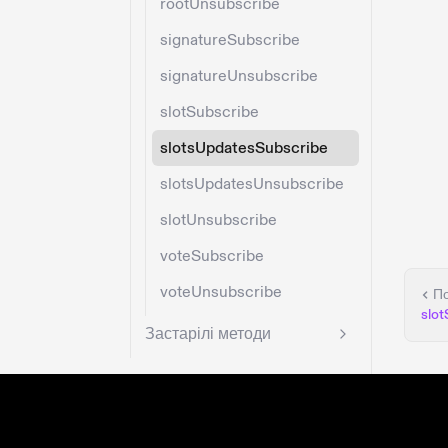
rootUnsubscribe
signatureSubscribe
signatureUnsubscribe
slotSubscribe
slotsUpdatesSubscribe
slotsUpdatesUnsubscribe
slotUnsubscribe
voteSubscribe
voteUnsubscribe
П
slot
Застарілі методи