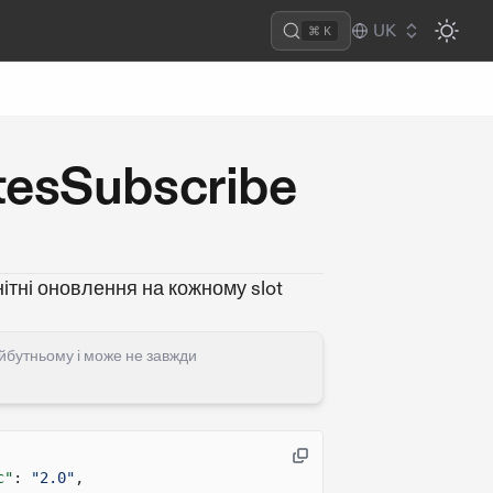
UK
⌘ K
esSubscribe
нітні оновлення на кожному slot
айбутньому і може не завжди
c"
:
"2.0"
,