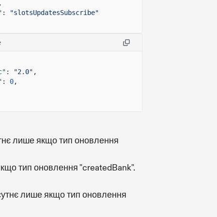
,
"
:
"slotsUpdatesSubscribe"
e
c"
:
"2.0"
,
"
:
0
,
тнє лише якщо тип оновлення
якщо тип оновлення "createdBank".
сутнє лише якщо тип оновлення