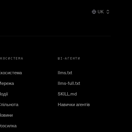
UK
ЕКОСИСТЕМА
ШІ-АГЕНТИ
Екосистема
llms.txt
Мережа
llms-full.txt
одії
SKILL.md
пільнота
Навички агентів
Новини
озсилка