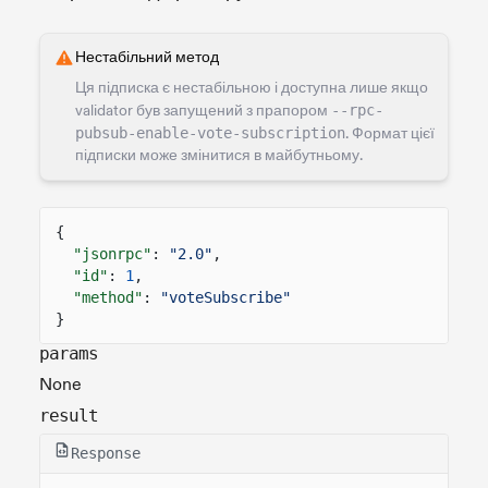
Нестабільний метод
Ця підписка є нестабільною і доступна лише якщо
validator був запущений з прапором
--rpc-
pubsub-enable-vote-subscription
. Формат цієї
підписки може змінитися в майбутньому.
{
"jsonrpc"
:
"2.0"
,
"id"
:
1
,
"method"
:
"voteSubscribe"
}
params
None
result
Response