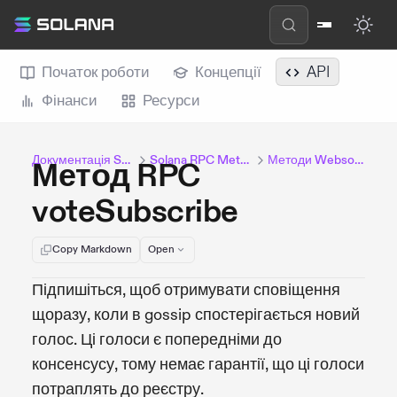
Початок роботи
Концепції
API
Фінанси
Ресурси
Документація Solana
Solana RPC Methods
Методи Websocket
Метод RPC
voteSubscribe
Copy Markdown
Open
Підпишіться, щоб отримувати сповіщення
щоразу, коли в gossip спостерігається новий
голос. Ці голоси є попередніми до
консенсусу, тому немає гарантії, що ці голоси
потраплять до реєстру.