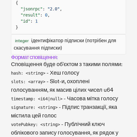
{
"jsonrpc"
:
"2.0"
,
"result"
:
0
,
"id"
:
1
}
ідентифікатор підписки (потрібен для
integer
скасування підписки)
Формат сповіщення:
Сповіщення буде об'єктом з такими полями:
- Хеш голосу
hash: <string>
- Slot-и, охоплені
slots: <array>
голосуванням, як масив цілих чисел u64
- Часова мітка голосу
timestamp: <i64|null>
- Підпис транзакції, яка
signature: <string>
містила цей голос
- Публічний ключ
votePubkey: <string>
облікового запису голосування, як рядок у