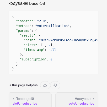
кодуванні base-58
{
"jsonrpc"
:
"2.0"
,
"method"
:
"voteNotification"
,
"params"
: {
"result"
: {
"hash"
:
"8Rshv2oMkPu5E4opXTRyuyBeZBqQ4S477V
"slots"
: [
1
,
2
],
"timestamp"
:
null
},
"subscription"
:
0
}
}
Is this page helpful?
Попередній
Наступний
slotUnsubscribe
voteUnsubscribe