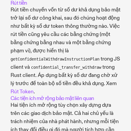
Rút tiền
Rút tiền chuyển vốn từ số dư khả dụng bảo mật
trở lại số dư công khai, sau đó chúng hoạt động
như bất kỳ số dư token thông thường nào. Việc
rút tiền cũng yêu cầu các bằng chứng (một
bằng chứng bằng nhau và một bằng chứng
phạm vi), được hiển thị là
trong JS
getConfidentialWithdrawInstructionPlan
client và
trong
confidential_transfer_withdraw
Rust client. Áp dụng bất kỳ số dư đang chờ xử
lý trước để toàn bộ số tiền đều khả dụng. Xem
Rút Token
.
Các tiện ích mở rộng bảo mật liên quan
Hai tiện ích mở rộng tùy chọn xây dựng dựa
trên các giao dịch bảo mật. Cả hai chủ yếu là
trách nhiệm của nhà phát hành, nhưng mỗi tiện
ích thay đổi điều gì đó mà người tích hợp cần