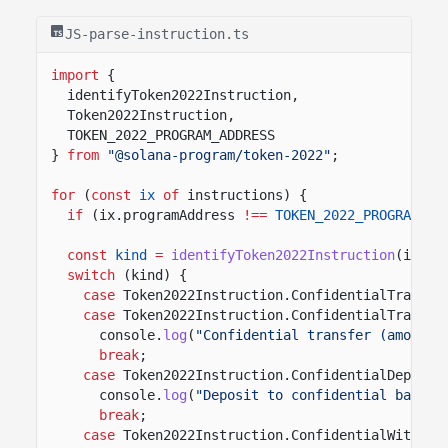
JS-parse-instruction.ts
import
{
identifyToken2022Instruction,
Token2022Instruction,
TOKEN_2022_PROGRAM_ADDRESS
}
from
"@solana-program/token-2022"
;
for
(
const
ix
of
instructions) {
if
(ix.programAddress
!==
TOKEN_2022_PROGRAM_AD
const
kind
=
identifyToken2022Instruction
(ix);
switch
(kind) {
case
Token2022Instruction.ConfidentialTransfe
case
Token2022Instruction.ConfidentialTransfe
console.
log
(
"Confidential transfer (amount 
break
;
case
Token2022Instruction.ConfidentialDeposit
console.
log
(
"Deposit to confidential balanc
break
;
case
Token2022Instruction.ConfidentialWithdra