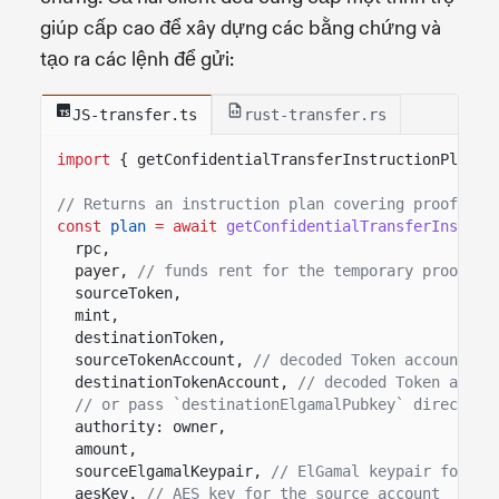
giúp cấp cao để xây dựng các bằng chứng và
tạo ra các lệnh để gửi:
JS-transfer.ts
rust-transfer.rs
import
{ getConfidentialTransferInstructionPlan }
// Returns an instruction plan covering proof set
const
plan
= await
getConfidentialTransferInstruc
rpc,
payer,
// funds rent for the temporary proof co
sourceToken,
mint,
destinationToken,
sourceTokenAccount,
// decoded Token account fo
destinationTokenAccount,
// decoded Token accou
// or pass `destinationElgamalPubkey` directly 
authority: owner,
amount,
sourceElgamalKeypair,
// ElGamal keypair for th
aesKey,
// AES key for the source account