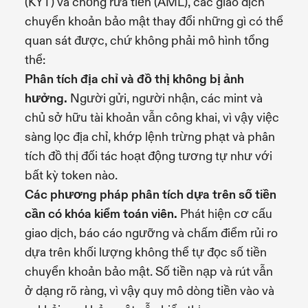
(KYT) và chống rửa tiền (AML), các giao dịch
chuyển khoản bảo mật thay đổi những gì có thể
quan sát được, chứ không phải mô hình tổng
thể:
Phân tích địa chỉ và đồ thị không bị ảnh
hưởng.
Người gửi, người nhận, các mint và
chủ sở hữu tài khoản vẫn công khai, vì vậy việc
sàng lọc địa chỉ, khớp lệnh trừng phạt và phân
tích đồ thị đối tác hoạt động tương tự như với
bất kỳ token nào.
Các phương pháp phân tích dựa trên số tiền
cần có khóa kiểm toán viên.
Phát hiện cơ cấu
giao dịch, báo cáo ngưỡng và chấm điểm rủi ro
dựa trên khối lượng không thể tự đọc số tiền
chuyển khoản bảo mật. Số tiền nạp và rút vẫn
ở dạng rõ ràng, vì vậy quy mô dòng tiền vào và