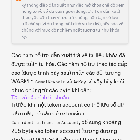
ký thông điệp dẫn xuất như việc mở khóa chế độ xem
riêng tư về số dư của người dùng. Ưu tiên dẫn xuất
theo yêu cầu thay vì lưu trữ chúng; nếu bạn có lưu
trữ chúng (ví dụ trong một dịch vụ lưu ký), hãy bảo vệ
chúng với mức độ nghiêm ngặt tương tự như khóa
ký.
Các hàm hỗ trợ dẫn xuất trả về tài liệu khóa đã
được tuần tự hóa. Các hàm hỗ trợ thao tác cấp
cao (được trình bày sau) nhận các đối tượng
WASM
và
, vì vậy hãy khôi
ElGamalKeypair
AeKey
phục chúng từ các byte khi cần:
Tạo và cấu hình tài khoản
Trước khi một token account có thể lưu số dư
bảo mật, nó cần có extension
, bổ sung khoảng
ConfidentialTransferAccount
295 byte vào token account (tương đương
khoảng 0.0015 SOL tiền rent thêm). Quá trình