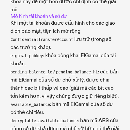
khóa này để một bên được chỉ định có thể giải
mã.
Mô hình tài khoản và số dư
Khi một tài khoản được cấu hình cho các giao
dịch bảo mật, tiện ích mở rộng
lưu trữ (trong số
ConfidentialTransferAccount
các trường khác):
: khóa công khai ElGamal của tài
elgamal_pubkey
khoản.
/
: các bản
pending_balance_lo
pending_balance_hi
mã ElGamal của số dư chờ xử lý, được chia
thành các bit thấp và cao (giải mã các bit cao
tốn kém hơn, vì vậy chúng được giữ riêng biệt).
: bản mã ElGamal của số dư
available_balance
có thể chi tiêu.
: bản mã
AES
của
decryptable_available_balance
cùng số dư khả dụng mà chủ sở hữu có thể giải