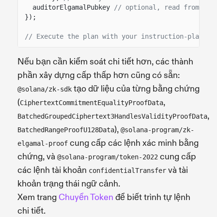
auditorElgamalPubkey
// optional, read from the
});
// Execute the plan with your instruction-plan ex
Nếu bạn cần kiểm soát chi tiết hơn, các thành
phần xây dựng cấp thấp hơn cũng có sẵn:
tạo dữ liệu của từng bằng chứng
@solana/zk-sdk
(
,
CiphertextCommitmentEqualityProofData
,
BatchedGroupedCiphertext3HandlesValidityProofData
),
BatchedRangeProofU128Data
@solana-program/zk-
cung cấp các lệnh xác minh bằng
elgamal-proof
chứng, và
cung cấp
@solana-program/token-2022
các lệnh tài khoản
và tài
confidentialTransfer
khoản trạng thái ngữ cảnh.
Xem trang
Chuyển Token
để biết trình tự lệnh
chi tiết.