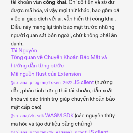
tài khoản vẫn
công khai
. Chỉ сố tiền và số dư
được mã hóa, vì vậy mọi thứ khác, bao gồm cả
việc ai giao dịch với ai, vẫn hiển thị công khai.
Điều này mang lại tính bảo mật trước những
người quan sát bên ngoài, chứ không phải ẩn
danh.
Tài Nguyên
Tổng quan về Chuyển Khoản Bảo Mật và
hướng dẫn từng bước
Mã nguồn Rust của Extension
JS client
(hướng
@solana-program/token-2022
dẫn, phân tích trạng thái tài khoản, dẫn xuất
khóa và các trình trợ giúp chuyển khoản bảo
mật cấp cao)
WASM SDK
(các nguyên thủy
@solana/zk-sdk
mã hóa và tạo dữ liệu bằng chứng)
JS client
@solana-program/zk-elgamal-proof