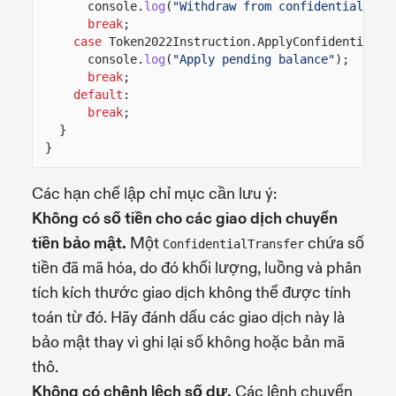
console.
log
(
"Withdraw from confidential bal
break
;
case
Token2022Instruction.ApplyConfidentialPe
console.
log
(
"Apply pending balance"
);
break
;
default
:
break
;
}
}
Các hạn chế lập chỉ mục cần lưu ý:
Không có số tiền cho các giao dịch chuyển
tiền bảo mật.
Một
chứa số
ConfidentialTransfer
tiền đã mã hóa, do đó khối lượng, luồng và phân
tích kích thước giao dịch không thể được tính
toán từ đó. Hãy đánh dấu các giao dịch này là
bảo mật thay vì ghi lại số không hoặc bản mã
thô.
Không có chênh lệch số dư.
Các lệnh chuyển