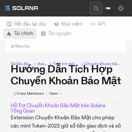
Bắt đầu tại đây
Khái niệm
API
Tài chính
Tài nguyên
Mục lục
Tài liệu Solana
Assets
Tiện ích mở rộng
Chuyển khoản bảo mật
Hướng Dẫn Tích Hợp
Chuyển Khoản Bảo Mật
Copy Markdown
Open
Hỗ Trợ Chuyển Khoản Bảo Mật trên Solana
Tổng Quan
Extension Chuyển Khoản Bảo Mật cho phép
các mint Token-2022 giữ số tiền giao dịch và số