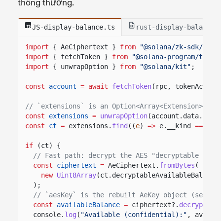
thông thường.
JS-display-balance.ts
rust-display-balance.
import
{ AeCiphertext }
from
"@solana/zk-sdk/bund
import
{ fetchToken }
from
"@solana-program/token
import
{ unwrapOption }
from
"@solana/kit"
;
const
account
= await
fetchToken
(rpc, tokenAccoun
// `extensions` is an Option<Array<Extension>>; e
const
extensions
=
unwrapOption
(account.data.exte
const
ct
=
extensions.
find
((
e
)
=>
e.__kind
===
"C
if
(ct) {
// Fast path: decrypt the AES "decryptable avai
const
ciphertext
=
AeCiphertext.
fromBytes
(
new
Uint8Array
(ct.decryptableAvailableBalance
);
// `aesKey` is the rebuilt AeKey object (see th
const
availableBalance
=
ciphertext?.
decrypt
(ae
console.
log
(
"Available (confidential):"
, availa