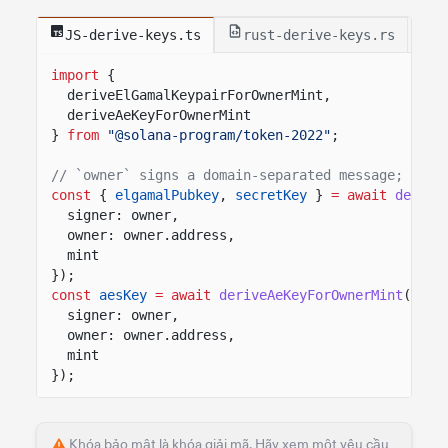
JS-derive-keys.ts
rust-derive-keys.rs
import
{
deriveElGamalKeypairForOwnerMint,
deriveAeKeyForOwnerMint
}
from
"@solana-program/token-2022"
;
// `owner` signs a domain-separated message; the 
const
{
elgamalPubkey
,
secretKey
}
= await
derive
signer: owner,
owner: owner.address,
mint
});
const
aesKey
= await
deriveAeKeyForOwnerMint
({
signer: owner,
owner: owner.address,
mint
});
Khóa bảo mật là khóa giải mã. Hãy xem một yêu cầu