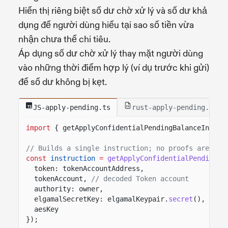
Hiển thị riêng biệt số dư chờ xử lý và số dư khả
dụng để người dùng hiểu tại sao số tiền vừa
nhận chưa thể chi tiêu.
Áp dụng số dư chờ xử lý thay mặt người dùng
vào những thời điểm hợp lý (ví dụ trước khi gửi)
để số dư không bị kẹt.
JS-apply-pending.ts
rust-apply-pending.rs
import
{ getApplyConfidentialPendingBalanceInstru
// Builds a single instruction; no proofs are nee
const
instruction
=
getApplyConfidentialPendingBa
token: tokenAccountAddress,
tokenAccount,
// decoded Token account
authority: owner,
elgamalSecretKey: elgamalKeypair.
secret
(),
aesKey
});