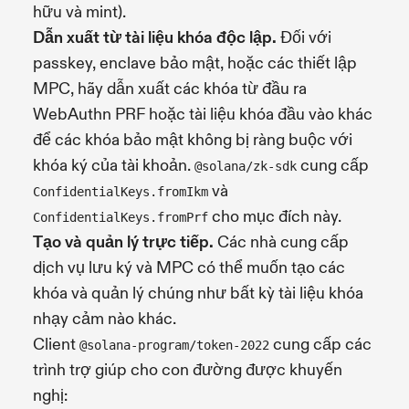
hữu và mint).
Dẫn xuất từ tài liệu khóa độc lập.
Đối với
passkey, enclave bảo mật, hoặc các thiết lập
MPC, hãy dẫn xuất các khóa từ đầu ra
WebAuthn PRF hoặc tài liệu khóa đầu vào khác
để các khóa bảo mật không bị ràng buộc với
khóa ký của tài khoản.
cung cấp
@solana/zk-sdk
và
ConfidentialKeys.fromIkm
cho mục đích này.
ConfidentialKeys.fromPrf
Tạo và quản lý trực tiếp.
Các nhà cung cấp
dịch vụ lưu ký và MPC có thể muốn tạo các
khóa và quản lý chúng như bất kỳ tài liệu khóa
nhạy cảm nào khác.
Client
cung cấp các
@solana-program/token-2022
trình trợ giúp cho con đường được khuyến
nghị: