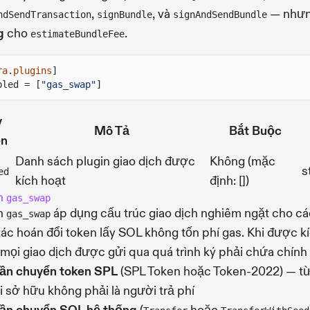
,
, và
— như
ndSendTransaction
signBundle
signAndSendBundle
g
cho
.
estimateBundleFee
ra
.
plugins
]
bled = [
"gas_swap"
]
y
Mô Tả
Bắt Buộc
n
Danh sách plugin giao dịch được
Không (mặc
s
ed
kích hoạt
định: [])
in
gas_swap
in
áp dụng cấu trúc giao dịch nghiêm ngặt cho cá
gas_swap
tác hoán đổi token lấy SOL không tốn phí gas. Khi được k
 mọi giao dịch được gửi qua quá trình ký phải chứa chính
lần chuyển token SPL
(SPL Token hoặc Token-2022) — t
 sở hữu không phải là người trả phí