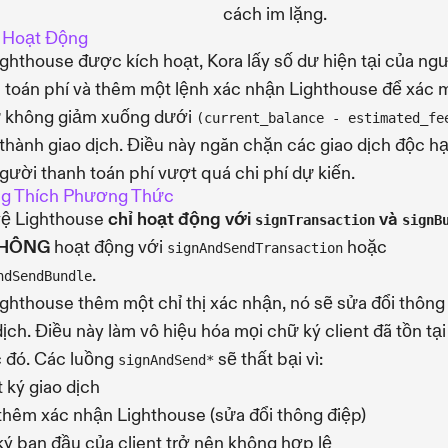
cách im lặng.
 Hoạt Động
ighthouse được kích hoạt, Kora lấy số dư hiện tại của ng
 toán phí và thêm một lệnh xác nhận Lighthouse để xác 
ư không giảm xuống dưới
(current_balance - estimated_fe
thành giao dịch. Điều này ngăn chặn các giao dịch độc hại
người thanh toán phí vượt quá chi phí dự kiến.
g Thích Phương Thức
vệ Lighthouse
chỉ hoạt động với
và
signTransaction
signB
HÔNG
hoạt động với
hoặc
signAndSendTransaction
.
ndSendBundle
ighthouse thêm một chỉ thị xác nhận, nó sẽ sửa đổi thông
dịch. Điều này làm vô hiệu hóa mọi chữ ký client đã tồn tại
 đó. Các luồng
sẽ thất bại vì:
signAndSend*
t ký giao dịch
thêm xác nhận Lighthouse (sửa đổi thông điệp)
ý ban đầu của client trở nên không hợp lệ