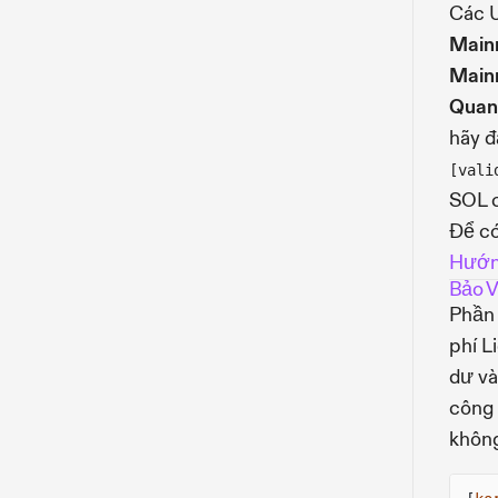
Các U
Mainn
Mainn
Quan
hãy 
[vali
SOL c
Để có
Hướn
Bảo V
Phầ
phí L
dư và
công 
không