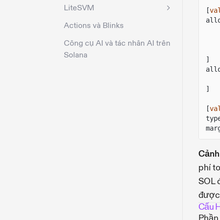
LiteSVM
[
va
all
Actions và Blinks
Công cụ AI và tác nhân AI trên
Solana
]
all
]
[
va
typ
mar
Cảnh
phí t
SOL đ
được
Cấu H
Phần