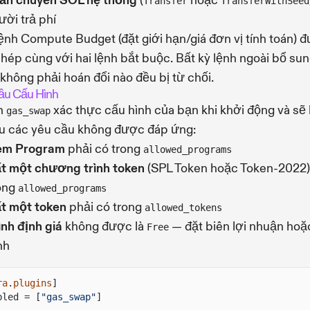
lần chuyển SOL hệ thống
(
hoặc
Transfer
TransferWithSeed
ười trả phí
ệnh Compute Budget (đặt giới hạn/giá đơn vị tính toán) 
hép cùng với hai lệnh bắt buộc. Bất kỳ lệnh ngoài bổ su
không phải hoán đổi nào đều bị từ chối.
ầu Cấu Hình
in
xác thực cấu hình của bạn khi khởi động và sẽ
gas_swap
ếu các yêu cầu không được đáp ứng:
em Program
phải có trong
allowed_programs
ất một chương trình token
(SPL Token hoặc Token-2022)
ong
allowed_programs
ất một token
phải có trong
allowed_tokens
nh định giá
không được là
— đặt biên lợi nhuận hoặ
Free
nh
ra
.
plugins
]
bled = [
"gas_swap"
]