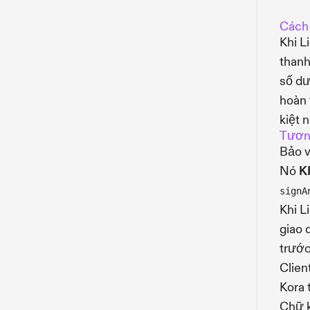
Cách
Khi L
thanh
số d
hoàn 
kiệt 
Tươn
Bảo 
Nó
K
signA
Khi L
giao 
trước
Clien
Kora 
Chữ k