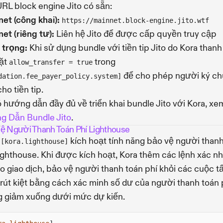
RL block engine Jito có sẵn:
et (công khai):
https://mainnet.block-engine.jito.wtf
et (riêng tư):
Liên hệ Jito để được cấp quyền truy cập
 trọng:
Khi sử dụng bundle với tiền tip Jito do Kora thanh
đặt
trong
allow_transfer = true
để cho phép người ký c
dation.fee_payer_policy.system]
ho tiền tip.
 hướng dẫn đầy đủ về triển khai bundle Jito với Kora, xe
g Dẫn Bundle Jito
.
ệ Người Thanh Toán Phí Lighthouse
n
kích hoạt tính năng bảo vệ người than
[kora.lighthouse]
ighthouse. Khi được kích hoạt, Kora thêm các lệnh xác n
o giao dịch, bảo vệ người thanh toán phí khỏi các cuộc t
rút kiệt bằng cách xác minh số dư của người thanh toán 
 giảm xuống dưới mức dự kiến.