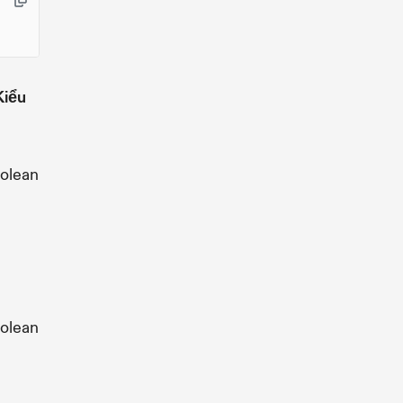
Kiểu
olean
olean