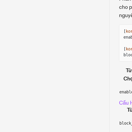
cho p
nguyê
[
ko
ena
[
ko
blo
Tù
Ch
enabl
Cấu H
T
block