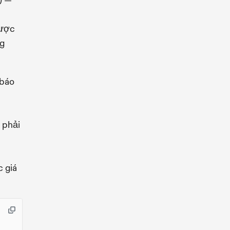
) —
được
ng
 báo
 phải
c giá