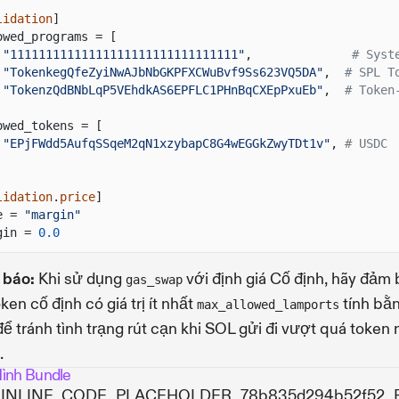
lidation
]
owed_programs = [
"11111111111111111111111111111111"
,
# Syst
"TokenkegQfeZyiNwAJbNbGKPFXCWuBvf9Ss623VQ5DA"
,
# SPL T
"TokenzQdBNbLqP5VEhdkAS6EPFLC1PHnBqCXEpPxuEb"
,
# Token
owed_tokens = [
"EPjFWdd5AufqSSqeM2qN1xzybapC8G4wEGGkZwyTDt1v"
,
# USDC
lidation
.
price
]
e =
"margin"
gin =
0.0
 báo:
Khi sử dụng
với định giá Cố định, hãy đảm
gas_swap
oken cố định có giá trị ít nhất
tính bằ
max_allowed_lamports
ể tránh tình trạng rút cạn khi SOL gửi đi vượt quá token
.
ình Bundle
 INLINE_CODE_PLACEHOLDER_78b835d294b52f52_