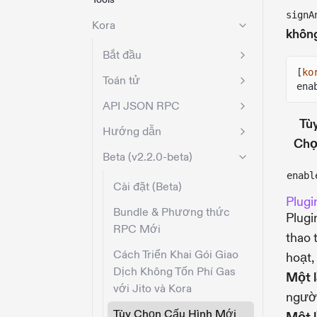
signA
Kora
khôn
Bắt đầu
[
ko
Toán tử
ena
API JSON RPC
Tù
Hướng dẫn
Chọ
Beta (v2.2.0-beta)
enabl
Cài đặt (Beta)
Plug
Bundle & Phương thức
Plug
RPC Mới
thao 
Cách Triển Khai Gói Giao
hoạt,
Dịch Không Tốn Phí Gas
Một 
với Jito và Kora
người
Tùy Chọn Cấu Hình Mới