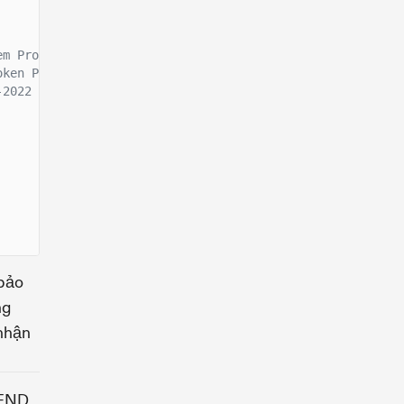
em Program
oken Program
-2022 Program
 bảo
ng
 nhận
END