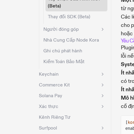
Một 
(Beta)
từ ng
Các l
Thay đổi SDK (Beta)
cho p
Người đóng góp
hoặc 
Nhà Cung Cấp Node Kora
Yêu C
Plug
Ghi chú phát hành
lỗi n
Kiểm Toán Bảo Mật
Syst
Ít nh
Keychain
có tr
Commerce Kit
Ít nh
Solana Pay
Mô hì
cố đị
Xác thực
Kênh Riêng Tư
[
ko
Surfpool
ena