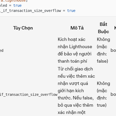
ra
.
lighthouse
]
bled =
true
l_if_transaction_size_overflow =
true
Bắt
Tùy Chọn
Mô Tả
Buộc
Kích hoạt xác
Không
nhận Lighthouse
(mặc
bo
ed
để bảo vệ người
định:
thanh toán phí
false)
Từ chối giao dịch
nếu việc thêm xác
nhận vượt quá
Không
giới hạn kích
(mặc
bo
if_transaction_size_overflow
thước. Nếu false,
định:
bỏ qua việc thêm
true)
xác nhận một