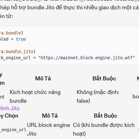
hép hỗ trợ bundle Jito để thực thi nhiều giao dịch một c
n tử:
ra
.
bundle
]
bled =
true
ra
.
bundle
.
jito
]
ck_engine_url =
"https://mainnet.block-engine.jito.wtf"
y
Mô Tả
Bắt Buộc
ọn
Kích hoạt chức năng
Không (mặc định:
bo
ed
bundle
false)
ình Jito
ùy Chọn
Mô Tả
Bắt Buộc
URL block engine
Có (khi bundle được kích
_engine_url
Jito
hoạt)