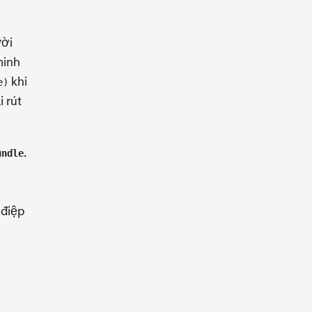
ười
minh
khi
e)
 rút
.
undle
 điệp