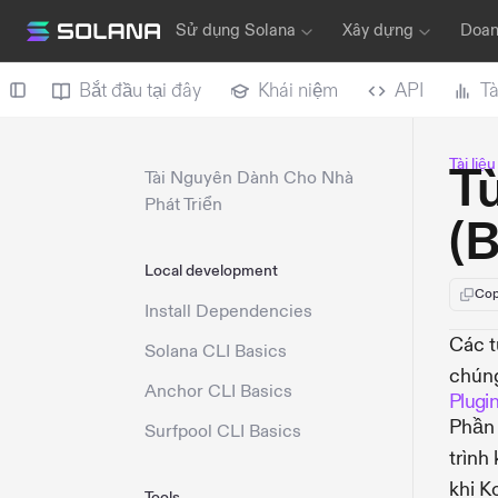
Sử dụng Solana
Xây dựng
Doan
Bắt đầu tại đây
Khái niệm
API
Tà
Tài liệ
T
Tài Nguyên Dành Cho Nhà
Phát Triển
(B
Local development
Cop
Install Dependencies
Các t
Solana CLI Basics
chún
Anchor CLI Basics
Plugi
Phầ
Surfpool CLI Basics
trình
khi K
Tools