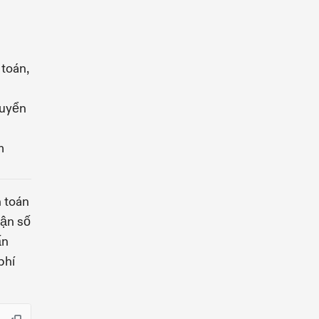
 toán,
huyển
m
h toán
hận số
ấn
phí