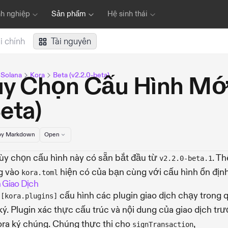
h nghiệp
Sản phẩm
Hệ sinh thái
i chính
Tài nguyên
u Solana
Kora
Beta (v2.2.0-beta)
ùy Chọn Cấu Hình Mớ
eta)
y Markdown
Open
ùy chọn cấu hình này có sẵn bắt đầu từ
. T
v2.2.0-beta.1
g vào
hiện có của bạn cùng với cấu hình ổn định
kora.toml
n Giao Dịch
n
cấu hình các plugin giao dịch chạy trong 
[kora.plugins]
 ký. Plugin xác thực cấu trúc và nội dung của giao dịch tr
ora ký chúng. Chúng thực thi cho
,
signTransaction