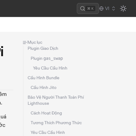
VI
⌘ K
Mục lục
i
Plugin Giao Dịch
Plugin
gas_swap
Yêu Cầu Cấu Hình
Cấu Hình Bundle
Cấu Hình Jito
hêm
Bảo Vệ Người Thanh Toán Phí
.
Lighthouse
Cách Hoạt Động
quá
Tương Thích Phương Thức
ước
Yêu Cầu Cấu Hình