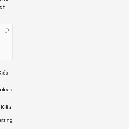
ách
Kiểu
olean
Kiểu
string