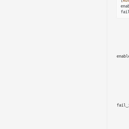
[
ko
ena
fai
enabl
fail_