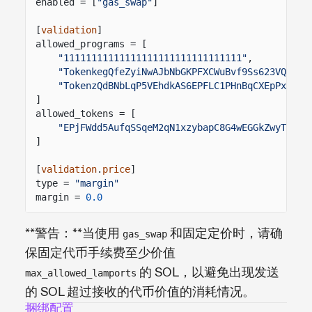
enabled = [
"gas_swap"
]
[
validation
]
allowed_programs = [
"11111111111111111111111111111111"
,
"TokenkegQfeZyiNwAJbNbGKPFXCWuBvf9Ss623VQ5DA"
"TokenzQdBNbLqP5VEhdkAS6EPFLC1PHnBqCXEpPxuEb"
]
allowed_tokens = [
"EPjFWdd5AufqSSqeM2qN1xzybapC8G4wEGGkZwyTDt1v
]
[
validation
.
price
]
type =
"margin"
margin =
0.0
**警告：**当使用
和固定定价时，请确
gas_swap
保固定代币手续费至少价值
的 SOL，以避免出现发送
max_allowed_lamports
的 SOL 超过接收的代币价值的消耗情况。
捆绑配置