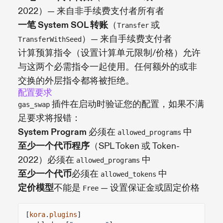
2022）— 来自非手续费支付者所有者
一笔 System SOL 转账
（
或
Transfer
）— 来自手续费支付者
TransferWithSeed
计算预算指令（设置计算单元限制/价格）允许
与这两个必需指令一起使用。任何额外的或非
交换的外层指令都将被拒绝。
配置要求
插件在启动时验证您的配置，如果不满
gas_swap
足要求将报错：
System Program
必须在
中
allowed_programs
至少一个代币程序
（SPL Token 或 Token-
2022）必须在
中
allowed_programs
至少一个代币
必须在
中
allowed_tokens
定价模型
不能是
— 设置保证金或固定价格
Free
[
kora
.
plugins
]