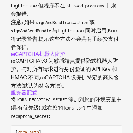
Lighthouse 但程序不在
中,将
allowed_programs
会报错。
注意:
如果
或
signAndSendTransaction
与Lighthouse 同时启用,Kora
signAndSendBundle
将记录警告,提示这些方法不会具有手续费支付
者保护。
reCAPTCHA 机器人防护
reCAPTCHA v3 为敏感端点提供隐式机器人防
护。与对所有请求进行身份验证的 API Key 和
HMAC 不同,reCAPTCHA 仅保护特定的高风险
方法(默认为签名方法)。
服务器配置
将
添加到您的环境变量中
KORA_RECAPTCHA_SECRET
(具有优先级),或在您的
中添加
kora.toml
:
recaptcha_secret
[
kora
.
auth
]