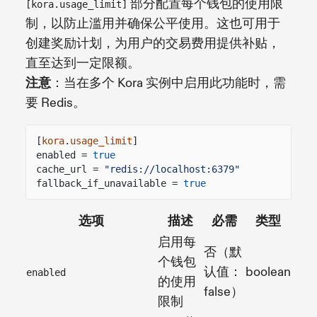
部分配置每个钱包的使用限
[kora.usage_limit]
制，以防止滥用并确保公平使用。这也可用于
创建奖励计划，为用户的交易费用提供补贴，
直至达到一定限额。
注意
：当在多个 Kora 实例中启用此功能时，需
要 Redis。
[
kora
.
usage_limit
]
enabled =
true
cache_url =
"redis://localhost:6379"
fallback_if_unavailable =
true
选项
描述
必需
类型
启用每
否（默
个钱包
认值：
boolean
enabled
的使用
false）
限制