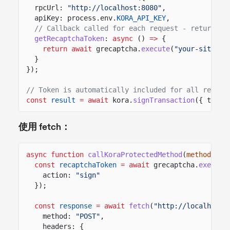
rpcUrl:
"http://localhost:8080"
,
apiKey: process.env.
KORA_API_KEY
,
// Callback called for each request - return fr
getRecaptchaToken
:
async
()
=>
{
return await
grecaptcha.
execute
(
"your-site-ke
}
});
// Token is automatically included for all reques
const
result
= await
kora.
signTransaction
({ trans
使用 fetch：
async function
callKoraProtectedMethod
(
method
,
pa
const
recaptchaToken
= await
grecaptcha.
execute
action:
"sign"
});
const
response
= await
fetch
(
"http://localhost:
method:
"POST"
,
headers: {