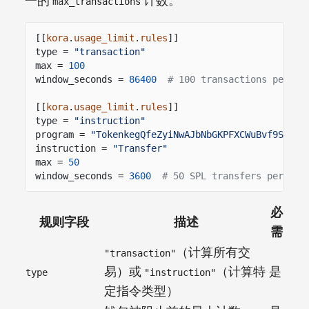
一的
计数。
max_transactions
[[
kora
.
usage_limit
.
rules
]]
type =
"transaction"
max =
100
window_seconds =
86400
# 100 transactions per da
[[
kora
.
usage_limit
.
rules
]]
type =
"instruction"
program =
"TokenkegQfeZyiNwAJbNbGKPFXCWuBvf9Ss623
instruction =
"Transfer"
max =
50
window_seconds =
3600
# 50 SPL transfers per hou
必
规则字段
描述
需
（计算所有交
"transaction"
易）或
（计算特
是
type
"instruction"
定指令类型）