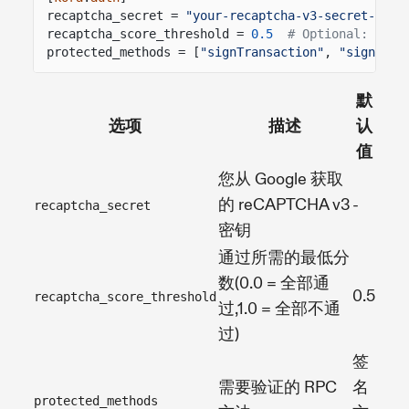
recaptcha_secret =
"your-recaptcha-v3-secret-key"
recaptcha_score_threshold =
0.5
# Optional: 0.0-
protected_methods = [
"signTransaction"
,
"signAndS
默
选项
描述
认
值
您从 Google 获取
的 reCAPTCHA v3
-
recaptcha_secret
密钥
通过所需的最低分
数(0.0 = 全部通
0.5
recaptcha_score_threshold
过,1.0 = 全部不通
过)
签
需要验证的 RPC
名
protected_methods