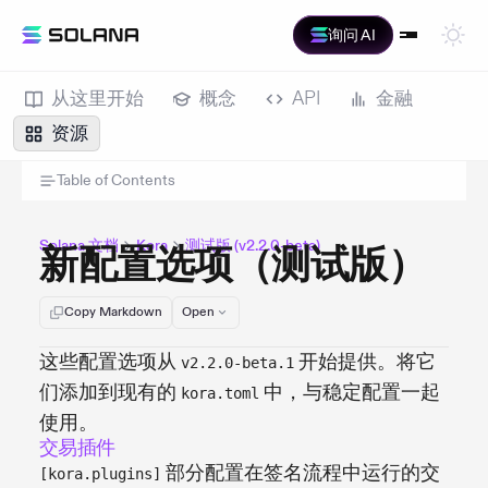
询问 AI
从这里开始
概念
API
金融
资源
Table of Contents
Solana 文档
Kora
测试版 (v2.2.0-beta)
新配置选项（测试版）
Copy Markdown
Open
这些配置选项从
开始提供。将它
v2.2.0-beta.1
们添加到现有的
中，与稳定配置一起
kora.toml
使用。
交易插件
部分配置在签名流程中运行的交
[kora.plugins]