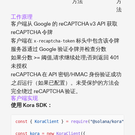
方法
方
法
工作原理
客户端从 Google 的 reCAPTCHA v3 API 获取
reCAPTCHA 令牌
客户端在
标头中包含该令牌
x-recaptcha-token
服务器通过 Google 验证令牌并检查分数
如果分数 >= 阈值,请求继续处理;否则返回 401
未授权
reCAPTCHA 在 API 密钥/HMAC 身份验证成功
运行（如果已配置）。未受保护的方法会
之后
完全绕过 reCAPTCHA 验证。
客户端实现
使用 Kora SDK：
const
{
KoraClient
}
=
require
(
"@solana/kora"
);
const
kora
= new
KoraClient
({