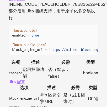
INLINE_CODE_PLACEHOLDER_78b835d294b52
部分启用 Jito 捆绑支持，用于原子化多交易执
行：
[
kora
.
bundle
]
enabled =
true
[
kora
.
bundle
.
jito
]
block_engine_url =
"https://mainnet.block-engine.
选项
描述
必需
类型
启用捆绑功
否（默认：
boolean
enabled
能
false）
Jito 配置
选项
描述
必需
类型
Jito 区块引
是（启用捆
string
block_engine_url
擎 URL
绑时）