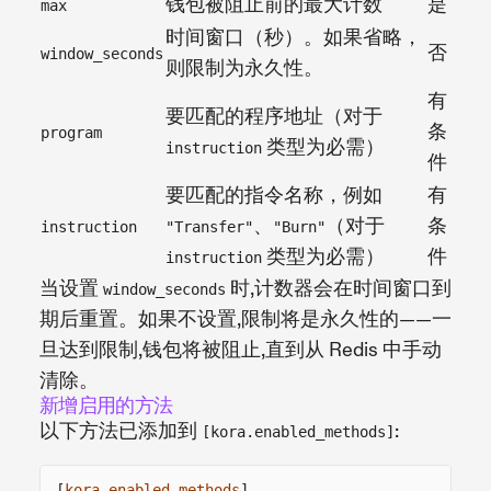
钱包被阻止前的最大计数
是
max
时间窗口（秒）。如果省略，
否
window_seconds
则限制为永久性。
有
要匹配的程序地址（对于
条
program
类型为必需）
instruction
件
要匹配的指令名称，例如
有
、
（对于
条
instruction
"Transfer"
"Burn"
类型为必需）
件
instruction
当设置
时,计数器会在时间窗口到
window_seconds
期后重置。如果不设置,限制将是永久性的——一
旦达到限制,钱包将被阻止,直到从 Redis 中手动
清除。
新增启用的方法
以下方法已添加到
:
[kora.enabled_methods]
[
kora
.
enabled_methods
]