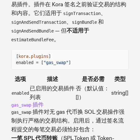
易插件。插件在 Kora 签名之前验证交易的结构
和内容。它们适用于
、
signTransaction
、
和
signAndSendTransaction
signBundle
— 但
不适用于
signAndSendBundle
。
estimateBundleFee
[
kora
.
plugins
]
enabled = [
"gas_swap"
]
选项
描述
是否必需
类型
已启用的交易插件
否（默认值：
string[]
enabled
列表
[]）
插件
gas_swap
插件对无 gas 代币换 SOL 交易操作强
gas_swap
制执行严格的交易结构。启用后，通过签名流
程提交的每笔交易必须恰好包含：
一笔 SPL 代币转账
（SPL Token 或 Token-