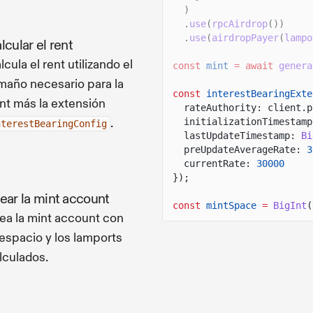
)
.
use
(
rpcAirdrop
())
.
use
(
airdropPayer
(
lampo
lcular el rent
lcula el rent utilizando el
const
mint
= await
genera
maño necesario para la
const
interestBearingExte
nt más la extensión
rateAuthority: client.p
.
initializationTimestamp
nterestBearingConfig
lastUpdateTimestamp:
Bi
preUpdateAverageRate:
3
currentRate:
30000
});
ear la mint account
const
mintSpace
=
BigInt
(
ea la mint account con
 espacio y los lamports
lculados.