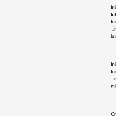
In
In
In
I
la
In
In
I
mi
Cr