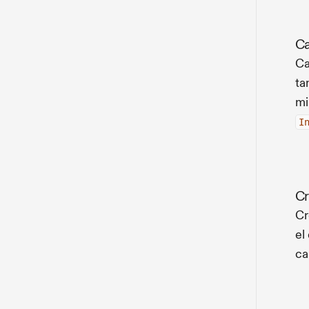
Ca
Ca
ta
mi
I
Cr
Cr
el
ca