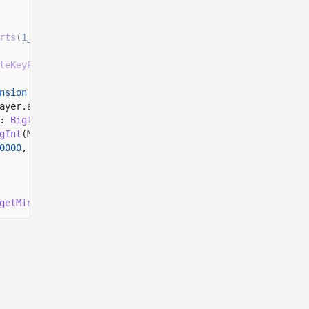
rts
(
1_000_000_000
n
)));
teKeyPairSigner
();
nsion
=
extension
(
"InterestBearingConfig"
, {
ayer.address,
:
BigInt
(Math.
floor
(Date.
now
()
/
1000
)),
gInt
(Math.
floor
(Date.
now
()
/
1000
)),
0000
,
getMintSize
([interestBearingExtension]));