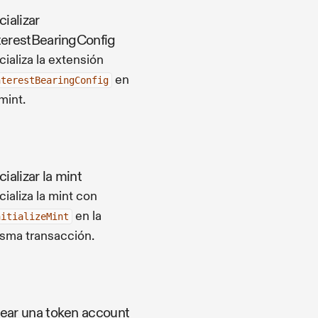
icializar
terestBearingConfig
icializa la extensión
en
nterestBearingConfig
 mint.
icializar la mint
icializa la mint con
en la
nitializeMint
sma transacción.
ear una token account