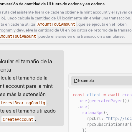
onversión de cantidad de UI fuera de cadena y en cadena
a ruta del asistente fuera de cadena obtiene la mint account y el sysvar de
eloj, luego calcula la cantidad de UI localmente sin enviar una transacción.
uta en cadena utiliza
AmountToUiAmount
, que se ejecuta en el Token
rogram y devuelve la cantidad de UI en los datos de retorno de la transac
AmountToUiAmount
puede enviarse en una transacción o simularse.
lcular el tamaño de la
enta
lcula el tamaño de la
Example
nt account para la mint
se más la extensión
const
client
= await
crea
.
use
(
generatedPayer
())
.
nterestBearingConfig
.
use
(
te es el tamaño utilizado
solanaRpc
({
n
.
rpcUrl:
"http://loc
CreateAccount
rpcSubscriptionsUrl
})