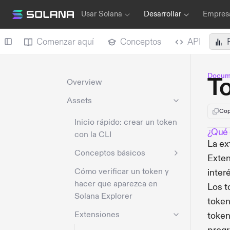
Usar Solana
Desarrollar
Empresa
Comenzar aquí
Conceptos
API
Docume
To
Overview
Assets
Cop
Inicio rápido: crear un token
¿Qué 
con la CLI
La ex
Conceptos básicos
Exten
Cómo verificar un token y
inter
hacer que aparezca en
Los t
Solana Explorer
token
Extensiones
token