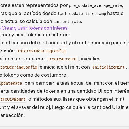
iores están representados por
,
pre_update_average_rate
ras que el período desde
hasta el
last_update_timestamp
o actual se calcula con
.
current_rate
Crear y Usar Tokens con Interés
crear y usar tokens con interés:
le el tamaño del mint account y el rent necesario para el 
tensión
.
InterestBearingConfig
el mint account con
, inicialice
CreateAccount
e inicialice el mint con
.
restBearingConfig
InitializeMint
e tokens como de costumbre.
para cambiar la tasa actual del mint con el tie
UpdateRate
erta cantidades de tokens en una cantidad UI con interé
o métodos auxiliares que obtengan el mint
ntToUiAmount
nt y el sysvar del reloj, luego calculen la cantidad UI sin e
ransacción.