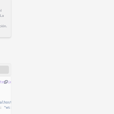
l
 La
ción.
teClient
()
alhost:8899"
,
:
"ws://localhost:8900"