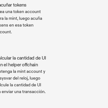
acuñar tokens
ea una token account
ra la mint, luego acuña
kens en esa token
count.
lcular la cantidad de UI
n el helper offchain
tenga la mint account y
 sysvar del reloj, luego
lcule la cantidad de UI
n enviar una transacción.