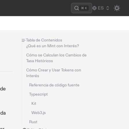
ES
⌘ K
Tabla de Contenidos
¿Qué es un Mint con Interés?
Cómo se Calculan los Cambios de
Tasa Históricos
Cómo Crear y Usar Tokens con
Interés
Referencia de código fuente
 de
Typescript
Kit
ada
Web3.js
Rust