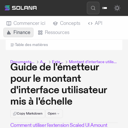
Commencer ici
Concepts
API
Finance
Ressources
Table des matières
Documentation Solana
Assets
Extensions
Montant d'interface utilisateur mis à l'échelle
Guide de l'émetteur
pour le montant
d'interface utilisateur
mis à l'échelle
Copy Markdown
Open
Comment utiliser l'extension Scaled UI Amount