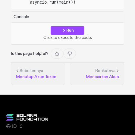
asyncio.run(main())
Console
Run
Click to execute the code.
Is this page helpful?
Sebelumnya
Berikutnya
Menutup Akun Token
Mencairkan Akun
ID