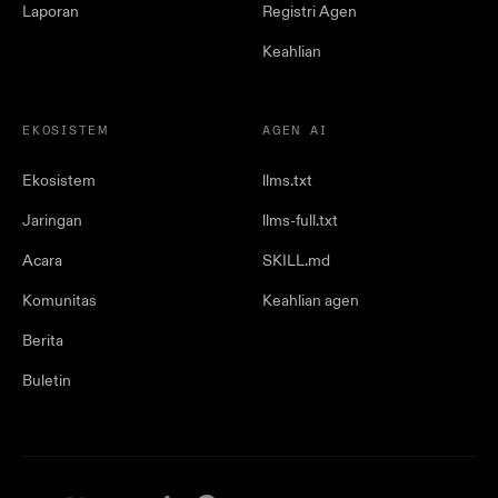
Laporan
Registri Agen
Keahlian
EKOSISTEM
AGEN AI
Ekosistem
llms.txt
Jaringan
llms-full.txt
Acara
SKILL.md
Komunitas
Keahlian agen
Berita
Buletin