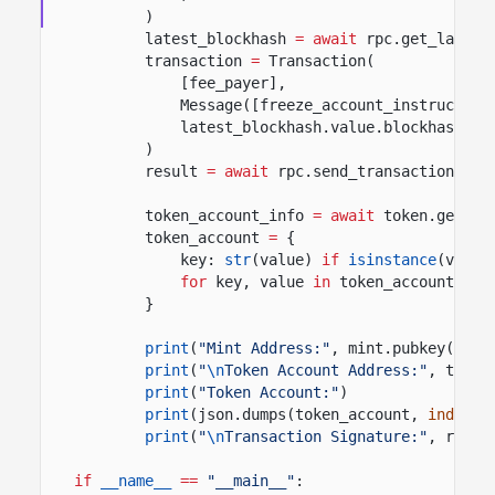
)
latest_blockhash
= await
rpc.get_latest
transaction
=
Transaction(
[fee_payer],
Message([freeze_account_instruction
latest_blockhash.value.blockhash,
)
result
= await
rpc.send_transaction(tra
token_account_info
= await
token.get_ac
token_account
=
{
key:
str
(value)
if
isinstance
(value
for
key, value
in
token_account_inf
}
print
(
"Mint Address:"
, mint.pubkey())
print
(
"
\n
Token Account Address:"
, token
print
(
"Token Account:"
)
print
(json.dumps(token_account,
indent
=
print
(
"
\n
Transaction Signature:"
, resul
if
__name__
==
"__main__"
: