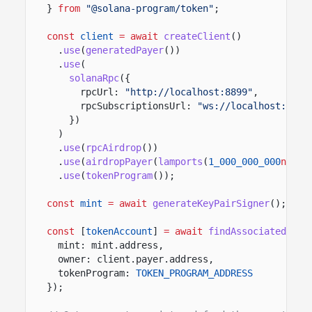
}
from
"@solana-program/token"
;
const
client
= await
createClient
()
.
use
(
generatedPayer
())
.
use
(
solanaRpc
({
rpcUrl:
"http://localhost:8899"
,
rpcSubscriptionsUrl:
"ws://localhost:8900
})
)
.
use
(
rpcAirdrop
())
.
use
(
airdropPayer
(
lamports
(
1_000_000_000
n
)))
.
use
(
tokenProgram
())
;
const
mint
= await
generateKeyPairSigner
();
const
[
tokenAccount
]
= await
findAssociatedToke
mint: mint.address,
owner: client.payer.address,
tokenProgram:
TOKEN_PROGRAM_ADDRESS
});