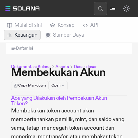
Mulai di sini
Konsep
API
Keuangan
Sumber Daya
Daftar Isi
Dokumentasi Solana
Assets
Dasar-dasar
Membekukan Akun
Copy Markdown
Open
Apa yang Dilakukan oleh Pembekuan Akun
Token?
Membekukan token account akan
mempertahankan pemilik, mint, dan saldo yang
sama, tetapi mencegah token account dari
menerima, mentransfer, atau membakar token