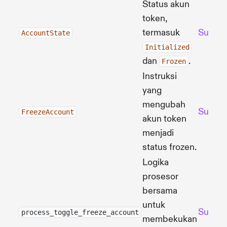
Status akun
token,
termasuk
Sumbe
AccountState
Initialized
dan
.
Frozen
Instruksi
yang
mengubah
Sumbe
FreezeAccount
akun token
menjadi
status frozen.
Logika
prosesor
bersama
untuk
Sumbe
process_toggle_freeze_account
membekukan