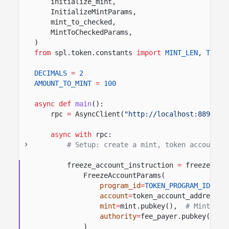
initialize_mint,
InitializeMintParams,
mint_to_checked,
MintToCheckedParams,
)
from
spl.token.constants
import
MINT_LEN
,
TOKEN
DECIMALS
=
2
AMOUNT_TO_MINT
=
100
async def
main
():
rpc
=
AsyncClient(
"http://localhost:8899"
)
async with
rpc:
# Setup: create a mint, token account, 
freeze_account_instruction
=
freeze_acc
FreezeAccountParams(
program_id
=
TOKEN_PROGRAM_ID
,
#
account
=
token_account_address,
mint
=
mint.pubkey(),
# Mint for
authority
=
fee_payer.pubkey(),
)