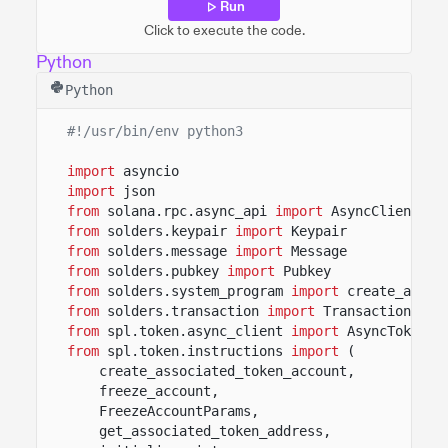
Run
Click to execute the code.
Python
Python
#!/usr/bin/env python3
import
asyncio
import
json
from
solana.rpc.async_api
import
AsyncClient
from
solders.keypair
import
Keypair
from
solders.message
import
Message
from
solders.pubkey
import
Pubkey
from
solders.system_program
import
create_accou
from
solders.transaction
import
Transaction
from
spl.token.async_client
import
AsyncToken
from
spl.token.instructions
import
(
create_associated_token_account,
freeze_account,
FreezeAccountParams,
get_associated_token_address,