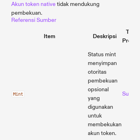
Akun token native
tidak mendukung
pembekuan.
Referensi Sumber
Toke
Item
Deskripsi
Progr
Status mint
menyimpan
otoritas
pembekuan
opsional
Sumbe
Mint
yang
digunakan
untuk
membekukan
akun token.