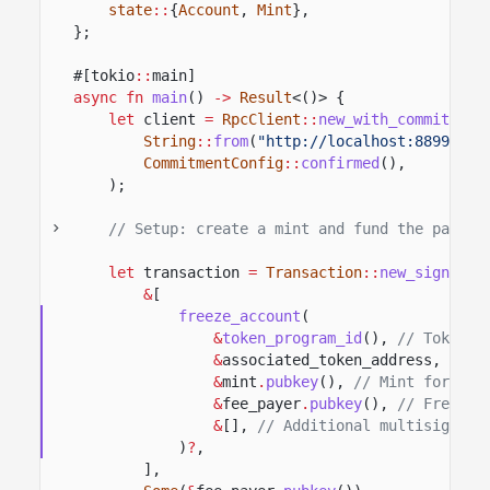
state
::
{
Account
,
Mint
},
};
#[tokio
::
main]
async fn
main
()
->
Result
<()> {
let
client
=
RpcClient
::
new_with_commitment
String
::
from
(
"http://localhost:8899"
),
CommitmentConfig
::
confirmed
(),
);
// Setup: create a mint and fund the payer'
let
transaction
=
Transaction
::
new_signed_w
&
[
freeze_account
(
&
token_program_id
(),
// Token p
&
associated_token_address,
// T
&
mint
.
pubkey
(),
// Mint for the
&
fee_payer
.
pubkey
(),
// Freeze 
&
[],
// Additional multisig sig
)
?
,
],