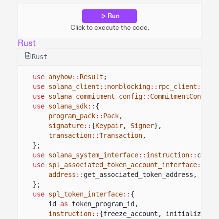
Run
Click to execute the code.
Rust
Rust
use
anyhow
::
Result
;
use
solana_client
::
nonblocking
::
rpc_client
::
Rpc
use
solana_commitment_config
::
CommitmentConfig
;
use
solana_sdk
::
{
program_pack
::
Pack
,
signature
::
{
Keypair
,
Signer
},
transaction
::
Transaction
,
};
use
solana_system_interface
::
instruction
::
creat
use
spl_associated_token_account_interface
::
{
address
::
get_associated_token_address,
inst
};
use
spl_token_interface
::
{
id
as
token_program_id,
instruction
::
{freeze_account, initialize_mi