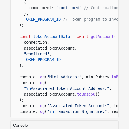
{
commitment:
"confirmed"
// Confirmation opt
},
TOKEN_PROGRAM_ID
// Token program to invoke.
);
const
tokenAccountData
= await
getAccount
(
connection,
associatedTokenAccount,
"confirmed"
,
TOKEN_PROGRAM_ID
);
console.
log
(
"Mint Address:"
, mintPubkey.
toBase5
console.
log
(
"
\n
Associated Token Account Address:"
,
associatedTokenAccount.
toBase58
()
);
console.
log
(
"Associated Token Account:"
, tokenA
console.
log
(
"
\n
Transaction Signature:"
, result)
Console