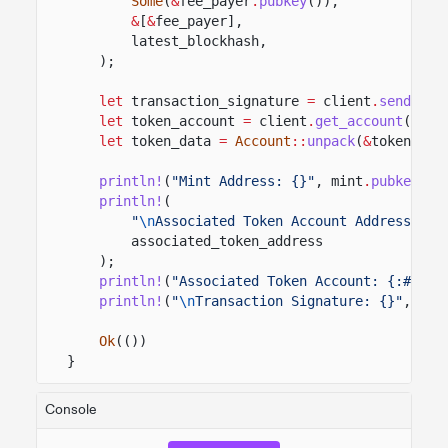
Some
(
&
fee_payer
.
pubkey
()),
&
[
&
fee_payer],
latest_blockhash,
);
let
transaction_signature
=
client
.
send_and
let
token_account
=
client
.
get_account
(
&
ass
let
token_data
=
Account
::
unpack
(
&
token_acc
println!
(
"Mint Address: {}"
, mint
.
pubkey
())
println!
(
"
\n
Associated Token Account Address: {}
associated_token_address
);
println!
(
"Associated Token Account: {:#?}"
,
println!
(
"
\n
Transaction Signature: {}"
, tra
Ok
(())
}
Console