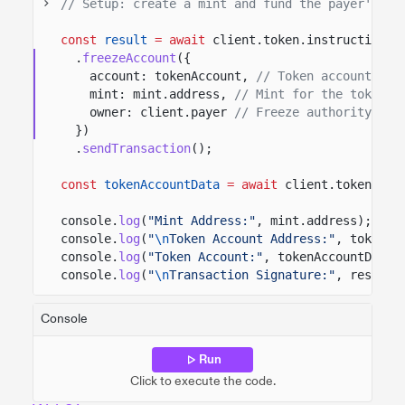
// Setup: create a mint and fund the payer's AT
const
result
= await
client.token.instructions
.
freezeAccount
({
account: tokenAccount,
// Token account to 
mint: mint.address,
// Mint for the token a
owner: client.payer
// Freeze authority app
})
.
sendTransaction
();
const
tokenAccountData
= await
client.token.acc
console.
log
(
"Mint Address:"
, mint.address);
console.
log
(
"
\n
Token Account Address:"
, tokenAc
console.
log
(
"Token Account:"
, tokenAccountData.
console.
log
(
"
\n
Transaction Signature:"
, result.
Console
Run
Click to execute the code.