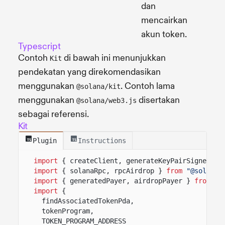
dan
mencairkan
akun token.
Typescript
Contoh
di bawah ini menunjukkan
Kit
pendekatan yang direkomendasikan
menggunakan
. Contoh lama
@solana/kit
menggunakan
disertakan
@solana/web3.js
sebagai referensi.
Kit
Plugin
Instructions
import
{ createClient, generateKeyPairSigner, l
import
{ solanaRpc, rpcAirdrop }
from
"@solana/
import
{ generatedPayer, airdropPayer }
from
"@
import
{
findAssociatedTokenPda,
tokenProgram,
TOKEN_PROGRAM_ADDRESS