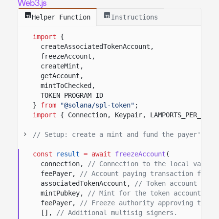
Web3.js
Helper Function
Instructions
import
{
createAssociatedTokenAccount,
freezeAccount,
createMint,
getAccount,
mintToChecked,
TOKEN_PROGRAM_ID
}
from
"@solana/spl-token"
;
import
{ Connection, Keypair, LAMPORTS_PER_SOL 
// Setup: create a mint and fund the payer's AT
const
result
= await
freezeAccount
(
connection,
// Connection to the local valida
feePayer,
// Account paying transaction fees.
associatedTokenAccount,
// Token account to f
mintPubkey,
// Mint for the token account bei
feePayer,
// Freeze authority approving this 
[],
// Additional multisig signers.