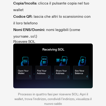
Copia/Incolla
: clicca il pulsante copia nel tuo
wallet
Codice QR
: lascia che altri lo scansionino con
il loro telefono
Nomi ENS/Domini
: nomi leggibili (come
)
yourname.sol
Ricevere SOL
Processo in quattro fasi per ricevere SOL: Apri il
wallet, trova l'indirizzo, condividi l'indirizzo, visualizza il
nuovo saldo