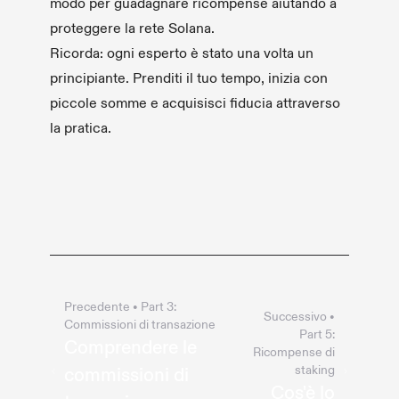
modo per guadagnare ricompense aiutando a
proteggere la rete Solana.
Ricorda: ogni esperto è stato una volta un
principiante. Prenditi il tuo tempo, inizia con
piccole somme e acquisisci fiducia attraverso
la pratica.
Precedente
• Part
3
:
Successivo
•
Commissioni di transazione
Part
5
:
Comprendere le
Ricompense di
staking
commissioni di
Cos'è lo