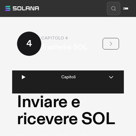
CAPITOLO CORRENTE
:
CAPITOLO
4
4
Trasferire SOL
Capitoli
Inviare e
ricevere SOL