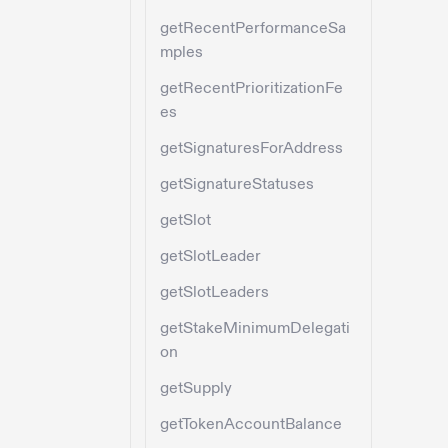
getRecentPerformanceSa
mples
getRecentPrioritizationFe
es
getSignaturesForAddress
getSignatureStatuses
getSlot
getSlotLeader
getSlotLeaders
getStakeMinimumDelegati
on
getSupply
getTokenAccountBalance