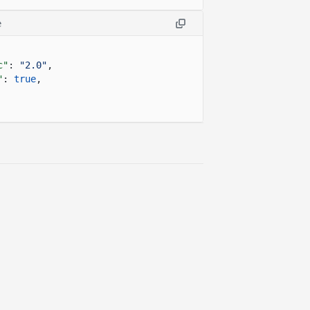
e
c"
:
"2.0"
,
"
:
true
,