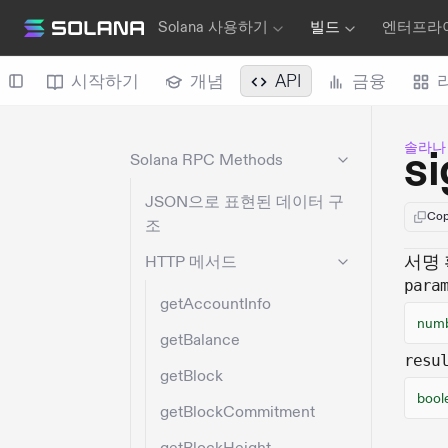
Solana 사용하기
빌드
엔터프라
시작하기
개념
API
금융
솔라나
s
Solana RPC Methods
JSON으로 표현된 데이터 구
Cop
조
서명 
HTTP 메서드
para
getAccountInfo
num
getBalance
resu
getBlock
bool
getBlockCommitment