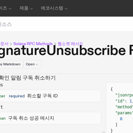
이즈
제품
에코시스템
리소스
 문서
Solana RPC Methods
웹소켓 메서드
ignatureUnsubscri
y Markdown
Open
확인 알림 구독 취소하기
ms
{
"jsonrp
취소할 구독 ID
ber
required
"id"
:
1
lt
"method
"params
구독 취소 성공 메시지
ean
0
]
}