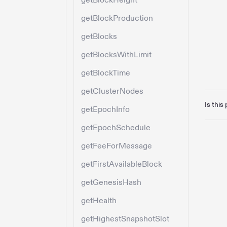
getBlockHeight
getBlockProduction
getBlocks
getBlocksWithLimit
getBlockTime
getClusterNodes
Is this
getEpochInfo
getEpochSchedule
getFeeForMessage
getFirstAvailableBlock
getGenesisHash
getHealth
getHighestSnapshotSlot