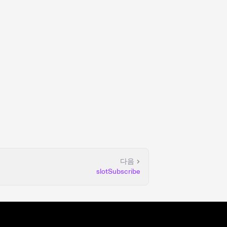
다음
slotSubscribe