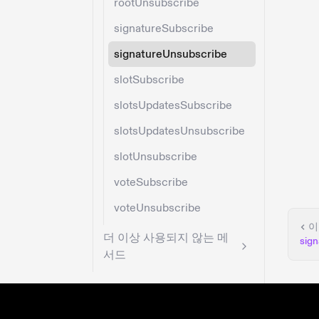
rootUnsubscribe
signatureSubscribe
signatureUnsubscribe
slotSubscribe
slotsUpdatesSubscribe
slotsUpdatesUnsubscribe
slotUnsubscribe
voteSubscribe
voteUnsubscribe
이
더 이상 사용되지 않는 메
sig
서드