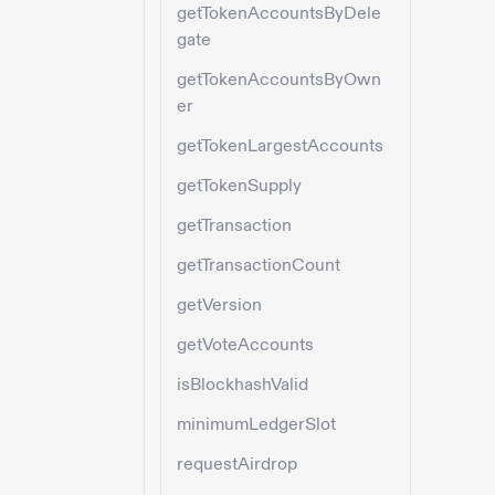
getTokenAccountsByDele
gate
getTokenAccountsByOwn
er
getTokenLargestAccounts
getTokenSupply
getTransaction
getTransactionCount
getVersion
getVoteAccounts
isBlockhashValid
minimumLedgerSlot
requestAirdrop