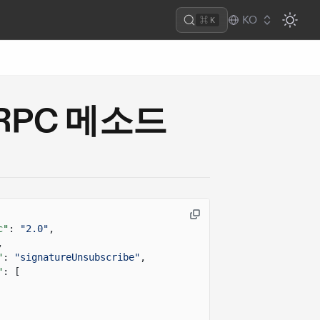
KO
⌘ K
be RPC 메소드
c"
:
"2.0"
,
,
"
:
"signatureUnsubscribe"
,
"
: [