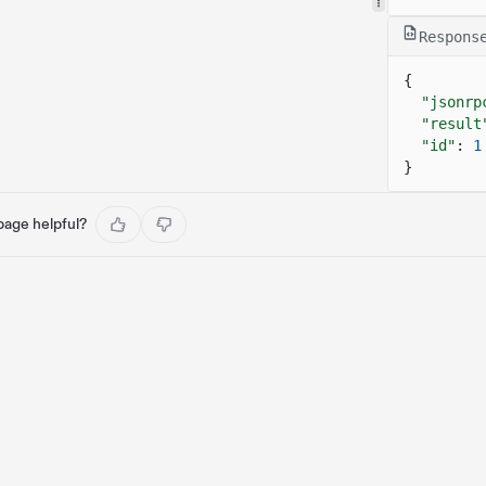
Respons
{
"jsonrp
"result
"id"
:
1
}
 page helpful?