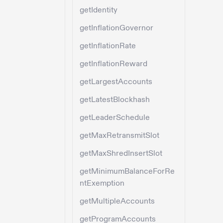
getIdentity
getInflationGovernor
getInflationRate
getInflationReward
getLargestAccounts
getLatestBlockhash
getLeaderSchedule
getMaxRetransmitSlot
getMaxShredInsertSlot
getMinimumBalanceForRe
ntExemption
getMultipleAccounts
getProgramAccounts