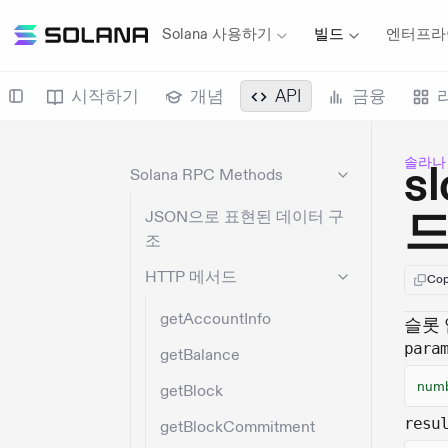
Solana 사용하기
빌드
엔터프라
시작하기
개념
API
금융
솔라나
s
Solana RPC Methods
JSON으로 표현된 데이터 구
조
HTTP 메서드
Cop
getAccountInfo
슬롯
para
getBalance
num
getBlock
resu
getBlockCommitment