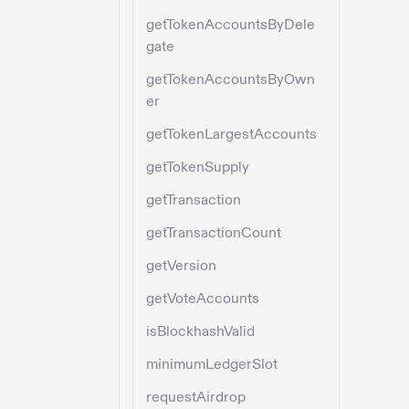
getTokenAccountsByDele
gate
getTokenAccountsByOwn
er
getTokenLargestAccounts
getTokenSupply
getTransaction
getTransactionCount
getVersion
getVoteAccounts
isBlockhashValid
minimumLedgerSlot
requestAirdrop