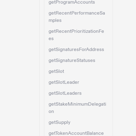
getProgramAccounts
getRecentPerformanceSa
mples
getRecentPrioritizationFe
es
getSignaturesForAddress
getSignatureStatuses
getSlot
getSlotLeader
getSlotLeaders
getStakeMinimumDelegati
on
getSupply
getTokenAccountBalance