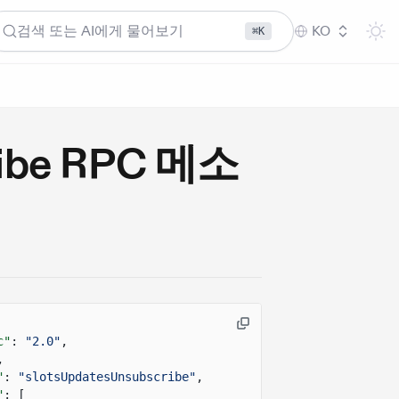
검색 또는 AI에게 물어보기
KO
⌘K
ribe RPC 메소
c"
:
"2.0"
,
,
"
:
"slotsUpdatesUnsubscribe"
,
"
: [