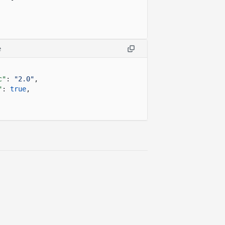
e
c"
:
"2.0"
,
"
:
true
,