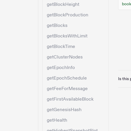
getBlockHeight
bool
getBlockProduction
getBlocks
getBlocksWithLimit
getBlockTime
getClusterNodes
getEpochInfo
getEpochSchedule
Is this
getFeeForMessage
getFirstAvailableBlock
getGenesisHash
getHealth
getHighestSnapshotSlot