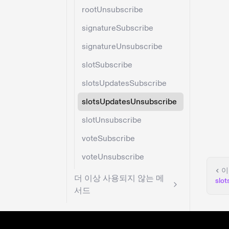
rootUnsubscribe
signatureSubscribe
signatureUnsubscribe
slotSubscribe
slotsUpdatesSubscribe
slotsUpdatesUnsubscribe
slotUnsubscribe
voteSubscribe
voteUnsubscribe
이
더 이상 사용되지 않는 메
slo
서드