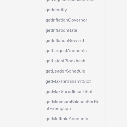
getIdentity
getInflationGovernor
getInflationRate
getInflationReward
getLargestAccounts
getLatestBlockhash
getLeaderSchedule
getMaxRetransmitSlot
getMaxShredInsertSlot
getMinimumBalanceForRe
ntExemption
getMultipleAccounts