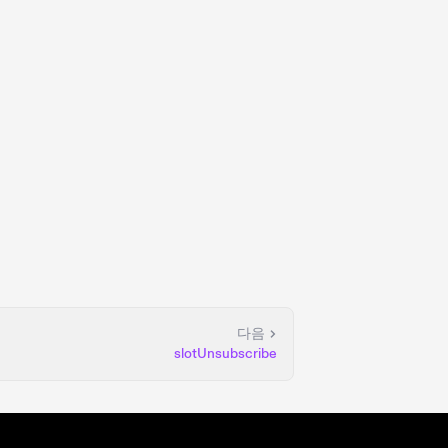
다음
slotUnsubscribe