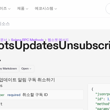
이즈
제품
에코시스템
리소스
 문서
Solana RPC Methods
웹소켓 메서드
lotsUpdatesUnsubsc
드
y Markdown
Open
 업데이트 알림 구독 취소하기
ms
{
"jsonrp
취소할 구독 ID
ber
required
"id"
:
1
lt
"method
"params