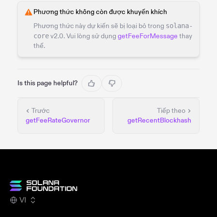
Phương thức không còn được khuyến khích
Phương thức này dự kiến sẽ bị loại bỏ trong
solana-
core
v2.0. Vui lòng sử dụng
getFeeForMessage
thay
thế.
Is this page helpful?
Trước
Tiếp theo
getFeeRateGovernor
getRecentBlockhash
VI