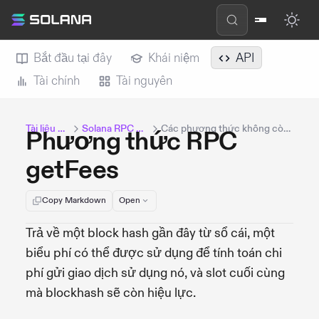
Bắt đầu tại đây
Khái niệm
API
Tài chính
Tài nguyên
Tài liệu Solana
Solana RPC Methods
Các phương thức không còn được hỗ trợ
Phương thức RPC
getFees
Copy Markdown
Open
Trả về một block hash gần đây từ sổ cái, một
biểu phí có thể được sử dụng để tính toán chi
phí gửi giao dịch sử dụng nó, và slot cuối cùng
mà blockhash sẽ còn hiệu lực.