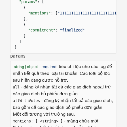
"params"
: [
{
"mentions"
: [
"11111111111111111111111111111
},
{
"commitment"
:
"finalized"
}
]
}
params
tiêu chí lọc cho các log để
string | object
required
nhận kết quả theo loại tài khoản. Các loại bộ lọc
sau hiện đang được hỗ trợ:
- đăng ký nhận tất cả các giao dịch ngoại trừ
all
các giao dịch bỏ phiếu đơn giản
- đăng ký nhận tất cả các giao dịch,
allWithVotes
bao gồm cả các giao dịch bỏ phiếu đơn giản
Một đối tượng với trường sau:
- mảng chứa một
mentions: [ <string> ]