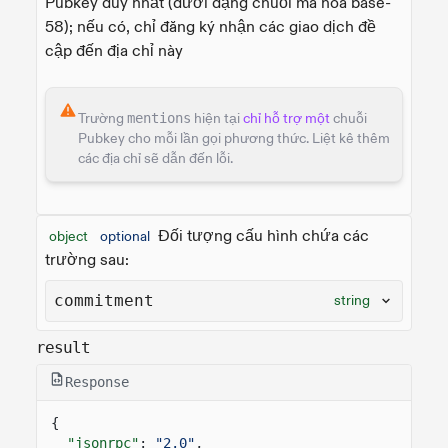
Pubkey duy nhất (dưới dạng chuỗi mã hóa base-
58); nếu có, chỉ đăng ký nhận các giao dịch đề
cập đến địa chỉ này
Trường
mentions
hiện tại
chỉ hỗ trợ một
chuỗi
Pubkey cho mỗi lần gọi phương thức. Liệt kê thêm
các địa chỉ sẽ dẫn đến lỗi.
Đối tượng cấu hình chứa các
object
optional
trường sau:
commitment
string
result
Response
{
"jsonrpc"
:
"2.0"
,