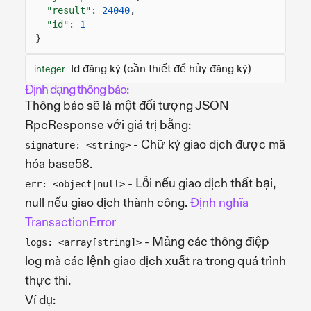
"result"
:
24040
,
"id"
:
1
}
Id đăng ký (cần thiết để hủy đăng ký)
integer
Định dạng thông báo:
Thông báo sẽ là một đối tượng JSON
RpcResponse với giá trị bằng:
- Chữ ký giao dịch được mã
signature: <string>
hóa base58.
- Lỗi nếu giao dịch thất bại,
err: <object|null>
null nếu giao dịch thành công.
Định nghĩa
TransactionError
- Mảng các thông điệp
logs: <array[string]>
log mà các lệnh giao dịch xuất ra trong quá trình
thực thi.
Ví dụ: