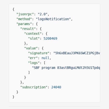
{
"jsonrpc"
:
"2.0"
,
"method"
:
"logsNotification"
,
"params"
: {
"result"
: {
"context"
: {
"slot"
:
5208469
},
"value"
: {
"signature"
:
"5h6xBEauJ3PK6SWCZ1PGjBvj8vD
"err"
:
null
,
"logs"
: [
"SBF program 83astBRguLMdt2h5U1Tpdq5tjF
]
}
},
"subscription"
:
24040
}
}