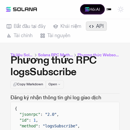
Hỏi AI
Bắt đầu tại đây
Khái niệm
API
Tài chính
Tài nguyên
Tài liệu Solana
Solana RPC Methods
Phương thức Websocket
Phương thức RPC
logsSubscribe
Copy Markdown
Open
Đăng ký nhận thông tin ghi log giao dịch
{
"jsonrpc"
:
"2.0"
,
"id"
:
1
,
"method"
:
"logsSubscribe"
,