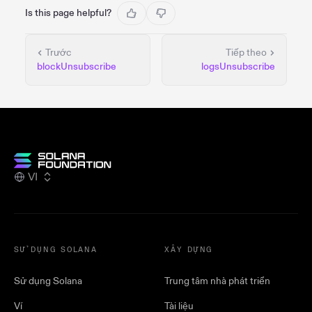
Is this page helpful?
Trước
Tiếp theo
blockUnsubscribe
logsUnsubscribe
VI
SỬ DỤNG SOLANA
XÂY DỰNG
Sử dụng Solana
Trung tâm nhà phát triển
Ví
Tài liệu