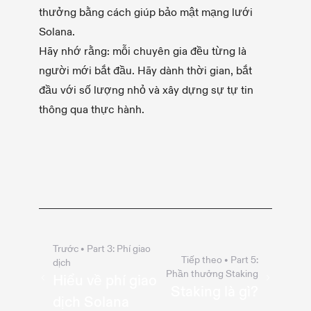
thưởng bằng cách giúp bảo mật mạng lưới
Solana.
Hãy nhớ rằng: mỗi chuyên gia đều từng là
người mới bắt đầu. Hãy dành thời gian, bắt
đầu với số lượng nhỏ và xây dựng sự tự tin
thông qua thực hành.
Trước
• Part
3
:
Phí giao
Tiếp theo
• Part
5
:
dịch
Phần thưởng Staking
Hiểu về phí giao
Staking là gì?
dịch Solana