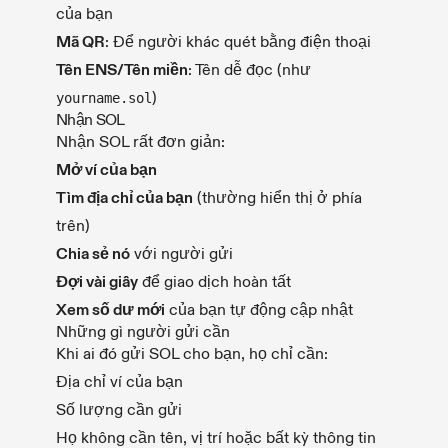
của bạn
Mã QR
: Để người khác quét bằng điện thoại
Tên ENS/Tên miền
: Tên dễ đọc (như
)
yourname.sol
Nhận SOL
Nhận SOL rất đơn giản:
Mở ví của bạn
Tìm địa chỉ của bạn
(thường hiển thị ở phía
trên)
Chia sẻ nó
với người gửi
Đợi vài giây
để giao dịch hoàn tất
Xem số dư mới
của bạn tự động cập nhật
Những gì người gửi cần
Khi ai đó gửi SOL cho bạn, họ chỉ cần:
Địa chỉ ví của bạn
Số lượng cần gửi
Họ không cần tên, vị trí hoặc bất kỳ thông tin