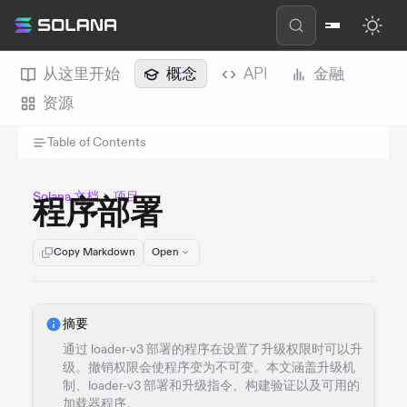
从这里开始
概念
API
金融
资源
Table of Contents
Solana 文档
项目
程序部署
Copy Markdown
Open
摘要
通过 loader-v3 部署的程序在设置了升级权限时可以升
级。撤销权限会使程序变为不可变。本文涵盖升级机
制、loader-v3 部署和升级指令、构建验证以及可用的
加载器程序。