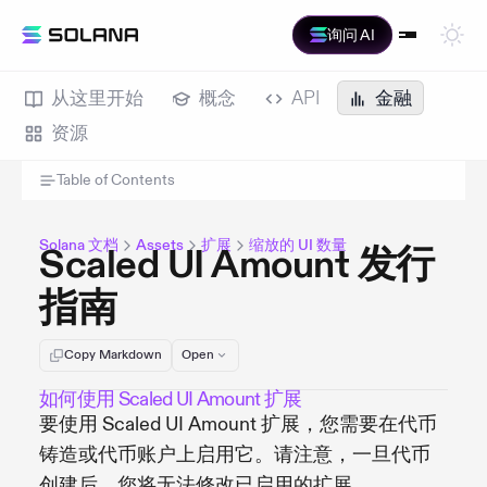
询问 AI
从这里开始
概念
API
金融
资源
Table of Contents
Solana 文档
Assets
扩展
缩放的 UI 数量
Scaled UI Amount 发行
指南
Copy Markdown
Open
如何使用 Scaled UI Amount 扩展
要使用 Scaled UI Amount 扩展，您需要在代币
铸造或代币账户上启用它。请注意，一旦代币
创建后，您将无法修改已启用的扩展。