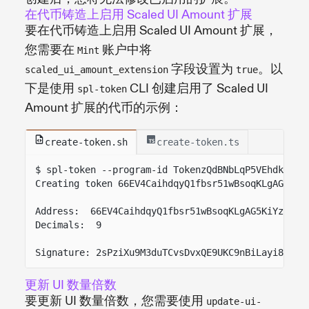
在代币铸造上启用 Scaled UI Amount 扩展
要在代币铸造上启用 Scaled UI Amount 扩展，
您需要在
账户中将
Mint
字段设置为
。以
scaled_ui_amount_extension
true
下是使用
CLI 创建启用了 Scaled UI
spl-token
Amount 扩展的代币的示例：
create-token.sh
create-token.ts
$ spl-token --program-id TokenzQdBNbLqP5VEhdkAS6E
Creating token 66EV4CaihdqyQ1fbsr51wBsoqKLgAG5KiY
Address:  66EV4CaihdqyQ1fbsr51wBsoqKLgAG5KiYz7r5X
Decimals:  9
Signature: 2sPziXu9M3duTCvsDvxQE9UKC9nBiLayi8muDv
更新 UI 数量倍数
要更新 UI 数量倍数，您需要使用
update-ui-