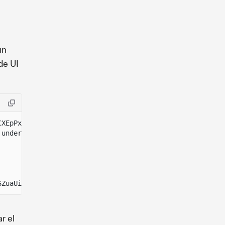
un
de UI
CXEpPxuEb create-token --ui-amount-multiplier 1.5
 under program TokenzQdBNbLqP5VEhdkAS6EPFLC1PHnBqCXEpPxu
SZuaUieoq39MFjg4kf8xFrw6crmYSkPyV59dvudF
r el