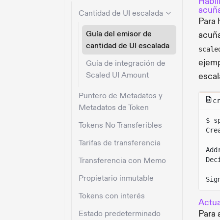
Habil
acuña
Cantidad de UI escalada
Para 
Guía del emisor de
acuña
cantidad de UI escalada
scale
ejemp
Guía de integración de
Scaled UI Amount
escal
Puntero de Metadatos y
c
Metadatos de Token
$ s
Tokens No Transferibles
Cre
Tarifas de transferencia
Add
Transferencia con Memo
Dec
Propietario inmutable
Sig
Tokens con interés
Actua
Para 
Estado predeterminado