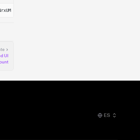
NrxUM
nte
ed UI
ount
ES