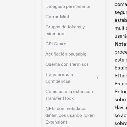
com
Delegado permanente
segun
Cerrar Mint
estab
Grupos de tokens y
multi
miembros
usará
Nota
CPI Guard
proce
Acuñación pausable
este 
Quema con Permisos
Estab
Transferencia
El ti
confidencial
Estab
Enton
Cómo usar la extensión
Transfer Hook
sobre
Hay 
NFTs con metadatos
se ac
dinámicos usando Token
Extensions
sobre