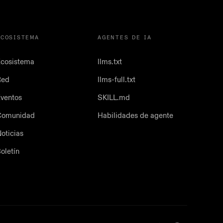
ECOSISTEMA
AGENTES DE IA
cosistema
llms.txt
Red
llms-full.txt
ventos
SKILL.md
Comunidad
Habilidades de agente
oticias
oletín