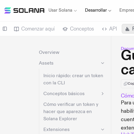
Usar Solana
Desarrollar
Empres
Comenzar aquí
Conceptos
API
Docume
Gu
Overview
Assets
ca
Inicio rápido: crear un token
con la CLI
Cop
Conceptos básicos
Cómo 
Para 
Cómo verificar un token y
habil
hacer que aparezca en
Solana Explorer
cuent
exten
Extensiones