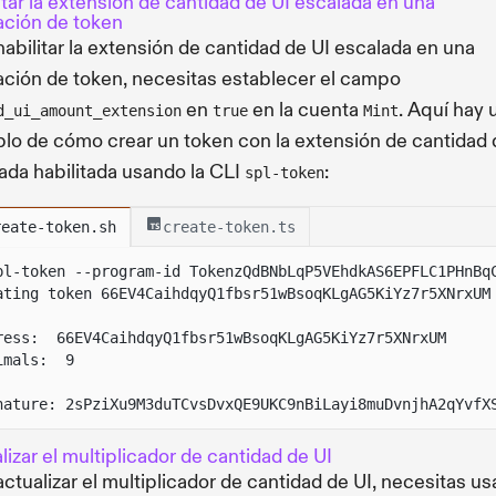
itar la extensión de cantidad de UI escalada en una
ción de token
habilitar la extensión de cantidad de UI escalada en una
ción de token, necesitas establecer el campo
en
en la cuenta
. Aquí hay 
d_ui_amount_extension
true
Mint
lo de cómo crear un token con la extensión de cantidad 
ada habilitada usando la CLI
:
spl-token
reate-token.sh
create-token.ts
pl-token --program-id TokenzQdBNbLqP5VEhdkAS6EPFLC1PHnBq
ating token 66EV4CaihdqyQ1fbsr51wBsoqKLgAG5KiYz7r5XNrxUM
ress:  66EV4CaihdqyQ1fbsr51wBsoqKLgAG5KiYz7r5XNrxUM
imals:  9
nature: 2sPziXu9M3duTCvsDvxQE9UKC9nBiLayi8muDvnjhA2qYvfX
lizar el multiplicador de cantidad de UI
actualizar el multiplicador de cantidad de UI, necesitas usa