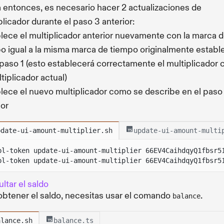
 entonces, es necesario hacer 2 actualizaciones de
plicador durante el paso 3 anterior:
lece el multiplicador anterior nuevamente con la marca 
o igual a la misma marca de tiempo originalmente establ
 paso 1 (esto establecerá correctamente el multiplicador
ltiplicador actual)
lece el nuevo multiplicador como se describe en el paso
ior
pdate-ui-amount-multiplier.sh
update-ui-amount-multi
pl-token update-ui-amount-multiplier 66EV4CaihdqyQ1fbsr5
pl-token update-ui-amount-multiplier 66EV4CaihdqyQ1fbsr5
ltar el saldo
obtener el saldo, necesitas usar el comando
.
balance
alance.sh
balance.ts