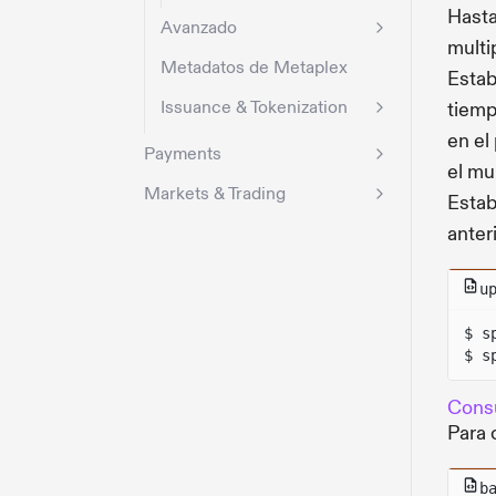
Hasta
Avanzado
multi
Metadatos de Metaplex
Estab
Issuance & Tokenization
tiemp
en el
Payments
el mu
Markets & Trading
Estab
anter
u
$ s
$ s
Consu
Para 
b