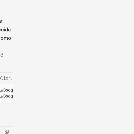
de
ecida
 como
 3
plier.ts
1wBsoqKLgAG5KiYz7r5XNrxUM 1.2 -- 1746470000 # 1.2 is the
1wBsoqKLgAG5KiYz7r5XNrxUM 1.5 -- 1746471400