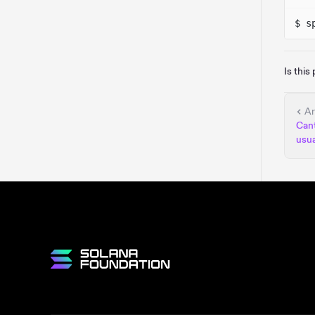
$ s
Is this
An
Cant
usua