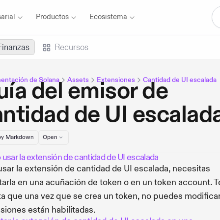
arial
Productos
Ecosistema
Finanzas
Recursos
ntación de Solana
Assets
Extensiones
Cantidad de UI escalada
ía del emisor de
ntidad de UI escalad
y Markdown
Open
usar la extensión de cantidad de UI escalada
usar la extensión de cantidad de UI escalada, necesitas
itarla en una acuñación de token o en un token account. 
a que una vez que se crea un token, no puedes modifica
siones están habilitadas.