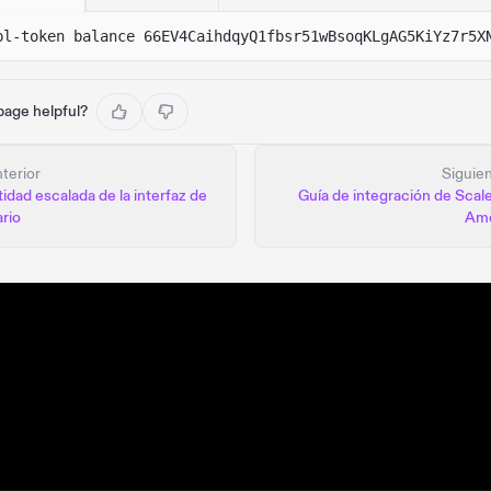
pl-token balance 66EV4CaihdqyQ1fbsr51wBsoqKLgAG5KiYz7r5X
 page helpful?
terior
Siguie
idad escalada de la interfaz de
Guía de integración de Scal
rio
Am