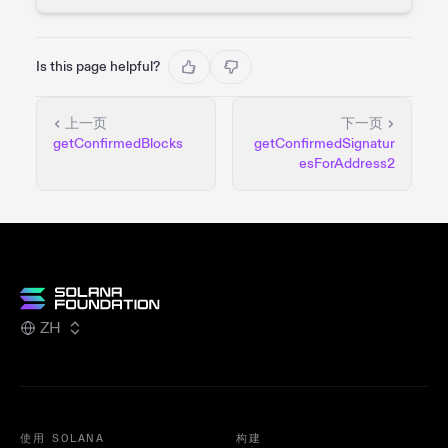
Is this page helpful?
上一页
下一页
getConfirmedBlocks
getConfirmedSignatur
esForAddress2
ZH
使用 SOLANA
构建