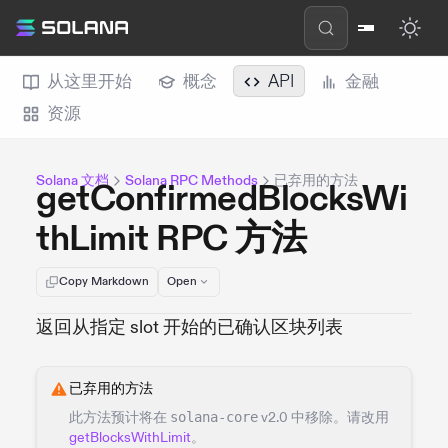
从这里开始
概念
API
金融
资源
Solana 文档
Solana RPC Methods
已弃用的方法
getConfirmedBlocksWi
thLimit RPC 方法
Copy Markdown
Open
返回从指定 slot 开始的已确认区块列表
已弃用的方法
此方法预计将在
solana-core
v2.0 中移除。请改用
getBlocksWithLimit
。