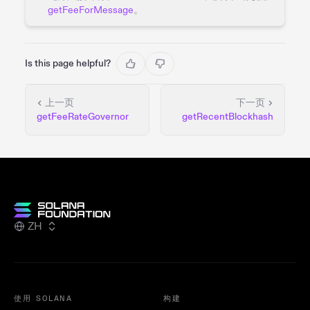
getFeeForMessage
。
Is this page helpful?
上一页
下一页
getFeeRateGovernor
getRecentBlockhash
ZH
使用 SOLANA
构建