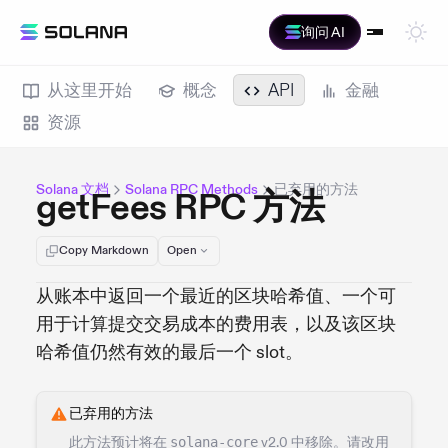
询问 AI
从这里开始
概念
API
金融
资源
Solana 文档
Solana RPC Methods
已弃用的方法
getFees RPC 方法
Copy Markdown
Open
从账本中返回一个最近的区块哈希值、一个可
用于计算提交交易成本的费用表，以及该区块
哈希值仍然有效的最后一个 slot。
已弃用的方法
此方法预计将在
solana-core
v2.0 中移除。请改用