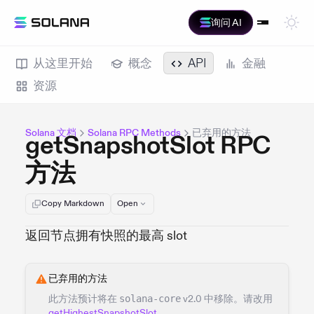
询问 AI
从这里开始
概念
API
金融
资源
Solana 文档
Solana RPC Methods
已弃用的方法
getSnapshotSlot RPC
方法
Copy Markdown
Open
返回节点拥有快照的最高 slot
已弃用的方法
此方法预计将在
solana-core
v2.0 中移除。请改用
getHighestSnapshotSlot
。