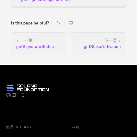
Is this page helpful?
上一页
下一页
getSignatureStatus
getStakeActivation
ZH
使用 SOLANA
构建