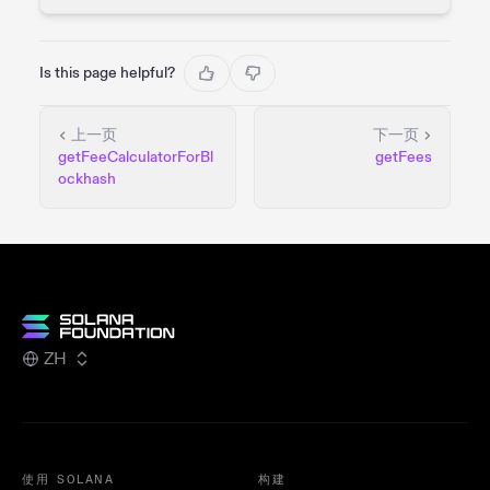
Is this page helpful?
上一页
下一页
getFeeCalculatorForBl
getFees
ockhash
ZH
使用 SOLANA
构建