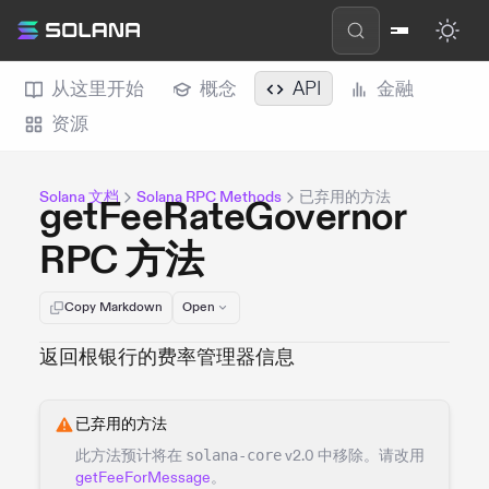
从这里开始
概念
API
金融
资源
Solana 文档
Solana RPC Methods
已弃用的方法
getFeeRateGovernor
RPC 方法
Copy Markdown
Open
返回根银行的费率管理器信息
已弃用的方法
此方法预计将在
solana-core
v2.0 中移除。请改用
getFeeForMessage
。