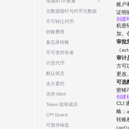
缩放的 UI 数量
账户
元数据指针与代币元数据
证明
创建
不可转让代币
机密
转账费用
加。
审批
备忘录转账
（
aut
不可变所有者
审计
计息代币
方可
默认状态
更改
可选
永久委托
密铸
关闭 Mint
创建
CLI
Token 组和成员
略；
a
CPI Guard
转账
可暂停铸造
Confi