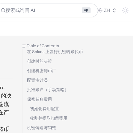
搜索或询问 AI
ZH
⌘K
Table of Contents
在 Solana 上发行机密转账代币
创建时的决策
创建机密铸币厂
配置审计员
n-
批准账户（手动策略）
出的决
保密转账费用
端流
初始化费用配置
在产
收割并提取扣留费用
机密铸造与销毁
铸币