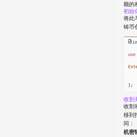
额的
初始
将此
铸币
i
use
Ext
};
收割
收割
移到
同：
机密