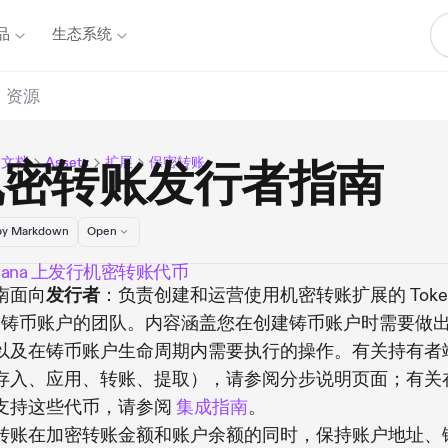
品
生态系统
资源
a 文档
Assets
扩展
保密转账
机密转账发行者指南
y Markdown
Open
olana 上发行机密转账代币
南面向
发行者
：负责创建和运营使用机密转账扩展的 Toke
22 铸币账户的团队。内容涵盖您在创建铸币账户时需要做
以及在铸币账户生命周期内需要执行的操作。有关持有者
存入、应用、转账、提取），请参阅分步说明页面；有关
支持这些代币，请参阅
集成指南
。
转账在加密转账金额和账户余额的同时，保持账户地址、