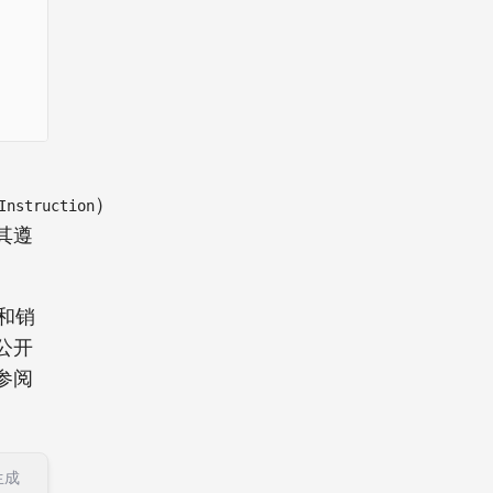
）
Instruction
其遵
和销
公开
参阅
生成