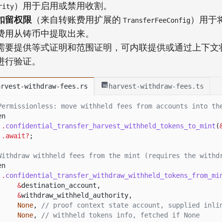
）用于启用或禁用收割。
rity
扣留权限
（来自转账费用扩展的
）用于
TransferFeeConfig
费用从铸币中提取出来。
需要提供等式证明和范围证明，可内联提供或通过上下文
进行验证。
arvest-withdraw-fees.rs
harvest-withdraw-fees.ts
Permissionless: move withheld fees from accounts into th
en
.
confidential_transfer_harvest_withheld_tokens_to_mint
(
.await?
;
Withdraw withheld fees from the mint (requires the withd
en
.
confidential_transfer_withdraw_withheld_tokens_from_mi
&
destination_account,
&
withdraw_withheld_authority,
None
,
// proof context state account, supplied inli
None
,
// withheld tokens info, fetched if None