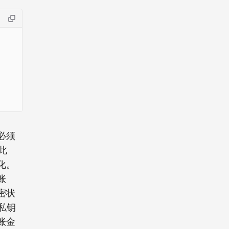
必须
此
化。
账
密状
 私钥
账金