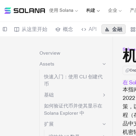
使用 Solana
构建
企业
产
从这里开始
概念
API
金融
Solan
Overview
Assets
Cop
快速入门：使用 CLI 创建代
在 S
币
本指
基础
20
如何验证代币并使其显示在
策，
Solana Explorer 中
程（
品中
扩展
机密