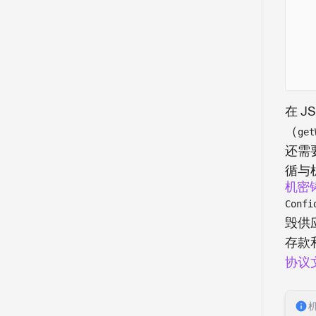
在 
（
get
还需
循与
机密
Confi
毁供
存款
协议