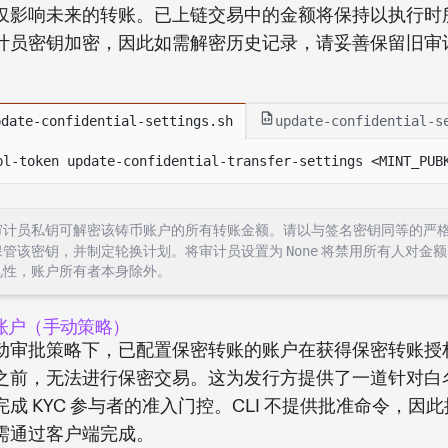
仅影响未来的转账。已上链交易中的金额将保持以执行时
计员密钥加密，因此如需解密历史记录，请妥善保留旧审
。
pdate-confidential-settings.sh
update-confidential-s
pl-token update-confidential-transfer-settings <MINT_PUB
审计员私钥可解密该铸币账户的所有转账金额。请以与签名密钥同等的严
保管该密钥，并制定轮换计划。将审计员设置为
None
将禁用所有人对金额
见性，账户所有者本身除外。
账户（手动策略）
动审批策略下，已配置保密转账的账户在获得保密转账授
之前，无法进行保密交易。这为发行方提供了一道针对白
完成 KYC 参与者的准入门控。CLI 不提供批准命令，因
需通过客户端完成。