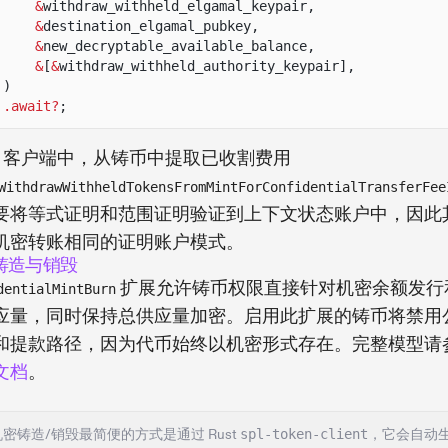
&
withdraw_withheld_elgamal_keypair,
&
destination_elgamal_pubkey,
&
new_decryptable_available_balance,
&
[
&
withdraw_withheld_authority_keypair],
)
.await?
;
JS 客户端中，从铸币中提取已收割费用
WithdrawWithheldTokensFromMintForConfidentialTransferFee
要将等式证明和范围证明验证到上下文状态账户中，因此
机密转账相同的证明账户模式。
铸造与销毁
扩展允许铸币权限直接针对机密余额发行
dentialMintBurn
应量，同时保持总供应量加密。启用此扩展的铸币将禁用
和提款路径，因为代币始终以机密形式存在。完整模型请
文档
。
机密铸造/销毁最简便的方式是通过 Rust
spl-token-client
，它会自动