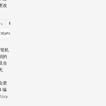
更改
rs
create-confidential-mint.ts
CXEpPxuEb create-token --enable-confidential-transfers a
每笔机
钥的
及合
无
会更
4 编
licy