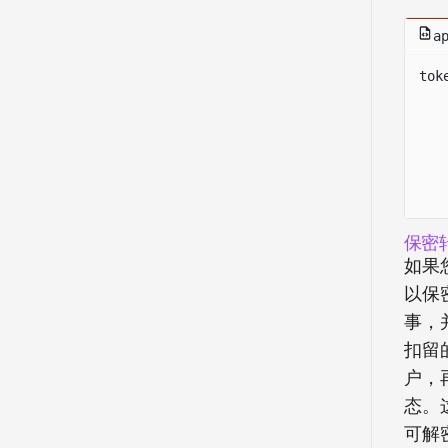
a
tok
保密
如果
以保
事，
扣留
户，
态。这
可解