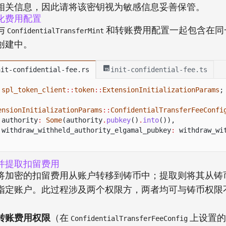
相关信息，因此请将该密钥视为敏感信息妥善保管。
化费用配置
与
和转账费用配置一起包含在同
ConfidentialTransferMint
创建中。
nit-confidential-fee.rs
init-confidential-fee.ts
spl_token_client
::
token
::
ExtensionInitializationParams
;
ensionInitializationParams
::
ConfidentialTransferFeeConfi
authority
:
Some
(authority
.
pubkey
()
.
into
()),
withdraw_withheld_authority_elgamal_pubkey
:
withdraw_wi
并提取扣留费用
将加密的扣留费用从账户转移到铸币中；提取则将其从铸
指定账户。此过程涉及两个权限方，两者均可与铸币权限
转账费用权限
（在
上设置的
ConfidentialTransferFeeConfig