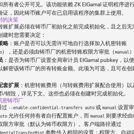
和所有者公开可见。该功能依赖 ZK ElGamal 证明程序进
验证，因此铸币账户可在已启用该程序的集群上使用。
时的决策
转账扩展必须在铸币厂初始化之前完成初始化，且之后无
创建时您需要决定：
策略
：账户是否可以无需许可地自行选择加入机密转账
），还是必须由铸币厂的机密转账权限方审批（
o
manual
员
：是否为铸币厂设置全局审计员 ElGamal pubkey，以
以解密该铸币厂的所有转账金额。此项为可选，且可在创
。
配套扩展
：机密转账费用（与转账费用扩展配合使用）以
币/销毁，详见下文。这些也必须在创建时完成初始化。
机密铸币厂
 通过
或
设置审
--enable-confidential-transfers auto
manual
允许任何持有者自行配置账户，而
则要求经由
uto
manual
权限方审批（默认为铸币权限方）。客户端路径通过
参数传入相同的设置：权限方、自动
dentialTransferMint