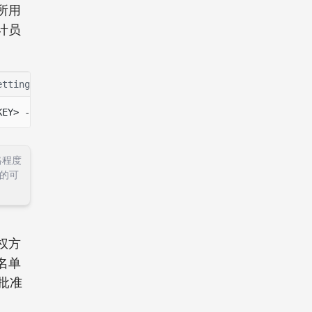
所用
计员
ettings.rs
update-confidential-settings.ts
KEY> --auditor-pubkey <AUDITOR_ELGAMAL_PUBKEY>
格程度
的可
权方
名单
此批准