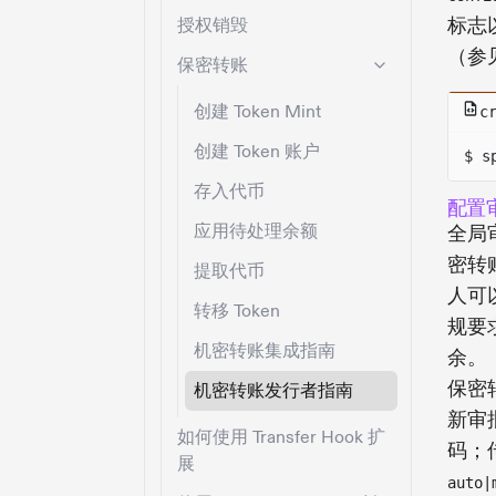
标志
授权销毁
（参
保密转账
创建 Token Mint
c
创建 Token 账户
$ s
存入代币
配置
应用待处理余额
全局审
密转
提取代币
人可
转移 Token
规要
机密转账集成指南
余。
保密
机密转账发行者指南
新审批
如何使用 Transfer Hook 扩
码；
展
auto|