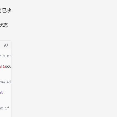
将已收
状态
e mint.
&
[
&
source_account])
raw withheld authority).
nt
(
ne if None