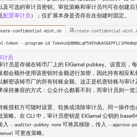
以及可选的审计员密钥。审批策略和审计员均可在创建后
见
配置审计员
）；仅扩展本身是否存在在创建时固定。
reate-confidential-mint.sh
create-confidential-mint.
pl-token --program-id TokenzQdBNbLqP5VEhdkAS6EPFLC1PHnBq
审计员
计员是存储在铸币厂上的 ElGamal pubkey。设置后，
账都会额外使用该密钥对金额进行加密，因此持有相应私
以解密该铸币厂的所有转账金额。这正是机密转账与审计
求保持兼容的方式：公众什么都看不到，而审计员则一览
转账授权方可随时设置、轮换或清除审计员。同一操作也
策略。在 CLI 中，审计员密钥是 ElGamal 公钥的 base6
传入
可将其移除，传入
--auditor-pubkey none
--approve-po
可更改策略。
manual