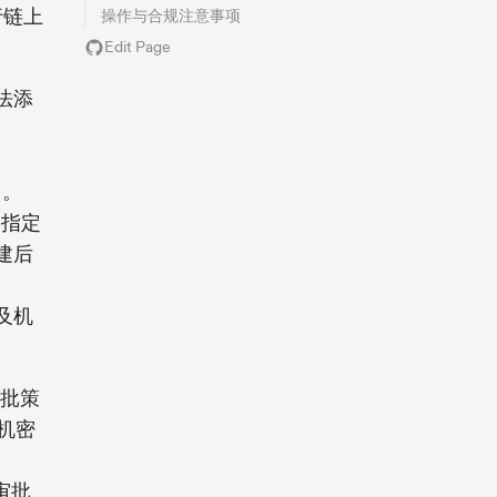
行链上
操作与合规注意事项
Edit Page
法添
）。
便指定
建后
及机
批策
机密
审批