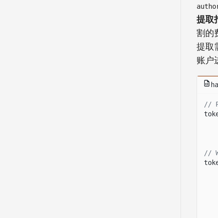
autho
提取
割的
提取
账户
h
// 
tok
// 
tok