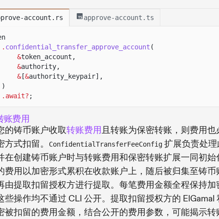
pprove-account.rs
approve-account.ts
en
.
confidential_transfer_approve_account
(
&
token_account,
&
authority,
&
[
&
authority_keypair],
)
.await?
;
转账费用
您的铸币账户收取
转账费用
且转账为保密转账，则费用也
密方式扣留。
扩展负责处理
ConfidentialTransferFeeConfig
并在创建铸币账户时与转账费用和保密转账扩展一同初始
的费用以加密形式累积在收款账户上，随后被归集至铸币
再由提取扣留授权方进行提取。每笔费用金额全程保持加
些操作均不通过 CLI 公开。提取扣留授权方的 ElGamal
密被扣留的费用金额，结合公开的费用参数，可能揭示转