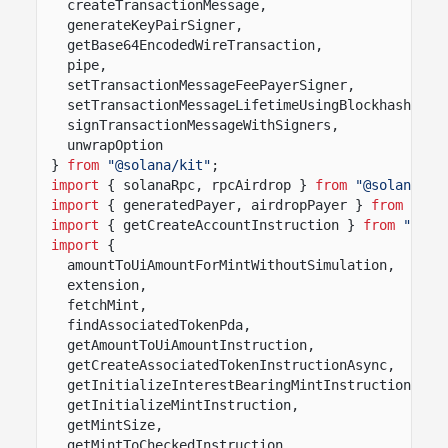
createTransactionMessage,
generateKeyPairSigner,
getBase64EncodedWireTransaction,
pipe,
setTransactionMessageFeePayerSigner,
setTransactionMessageLifetimeUsingBlockhash,
signTransactionMessageWithSigners,
unwrapOption
}
from
"@solana/kit"
;
import
{ solanaRpc, rpcAirdrop }
from
"@solana/ki
import
{ generatedPayer, airdropPayer }
from
"@so
import
{ getCreateAccountInstruction }
from
"@sol
import
{
amountToUiAmountForMintWithoutSimulation,
extension,
fetchMint,
findAssociatedTokenPda,
getAmountToUiAmountInstruction,
getCreateAssociatedTokenInstructionAsync,
getInitializeInterestBearingMintInstruction,
getInitializeMintInstruction,
getMintSize,
getMintToCheckedInstruction,