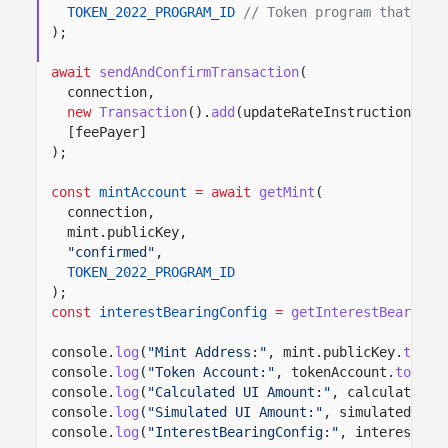
TOKEN_2022_PROGRAM_ID
// Token program that own
);
await
sendAndConfirmTransaction
(
connection,
new
Transaction
().
add
(updateRateInstruction),
[feePayer]
);
const
mintAccount
= await
getMint
(
connection,
mint.publicKey,
"confirmed"
,
TOKEN_2022_PROGRAM_ID
);
const
interestBearingConfig
=
getInterestBearingM
console.
log
(
"Mint Address:"
, mint.publicKey.
toBas
console.
log
(
"Token Account:"
, tokenAccount.
toBase
console.
log
(
"Calculated UI Amount:"
, calculatedUi
console.
log
(
"Simulated UI Amount:"
, simulatedUiAm
console.
log
(
"InterestBearingConfig:"
, interestBea