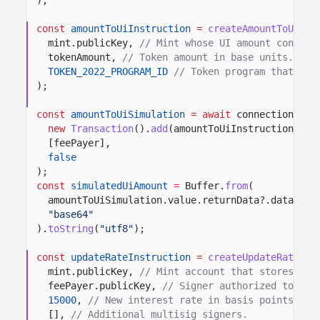
const
amountToUiInstruction
=
createAmountToUiAmo
mint.publicKey,
// Mint whose UI amount convers
tokenAmount,
// Token amount in base units.
TOKEN_2022_PROGRAM_ID
// Token program that own
);
const
amountToUiSimulation
= await
connection.
sim
new
Transaction
().
add
(amountToUiInstruction),
[feePayer],
false
);
const
simulatedUiAmount
=
Buffer.
from
(
amountToUiSimulation.value.returnData?.data?.[
0
"base64"
).
toString
(
"utf8"
);
const
updateRateInstruction
=
createUpdateRateInt
mint.publicKey,
// Mint account that stores the
feePayer.publicKey,
// Signer authorized to upd
15000
,
// New interest rate in basis points.
[],
// Additional multisig signers.