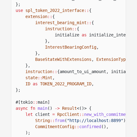
};
use
spl_token_2022_interface
::
{
extension
::
{
interest_bearing_mint
::
{
instruction
::
{
initialize
as
initialize_interest
},
InterestBearingConfig
,
},
BaseStateWithExtensions
,
ExtensionType
,
S
},
instruction
::
{amount_to_ui_amount, initialize
state
::
Mint
,
ID
as
TOKEN_2022_PROGRAM_ID
,
};
#[tokio
::
main]
async fn
main
()
->
Result
<()> {
let
client
=
RpcClient
::
new_with_commitment
(
String
::
from
(
"http://localhost:8899"
),
CommitmentConfig
::
confirmed
(),
);