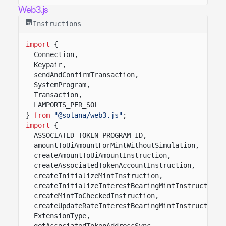
Web3.js
Instructions
import
{
Connection,
Keypair,
sendAndConfirmTransaction,
SystemProgram,
Transaction,
LAMPORTS_PER_SOL
}
from
"@solana/web3.js"
;
import
{
ASSOCIATED_TOKEN_PROGRAM_ID,
amountToUiAmountForMintWithoutSimulation,
createAmountToUiAmountInstruction,
createAssociatedTokenAccountInstruction,
createInitializeMintInstruction,
createInitializeInterestBearingMintInstruction,
createMintToCheckedInstruction,
createUpdateRateInterestBearingMintInstruction,
ExtensionType,
getAssociatedTokenAddressSync,