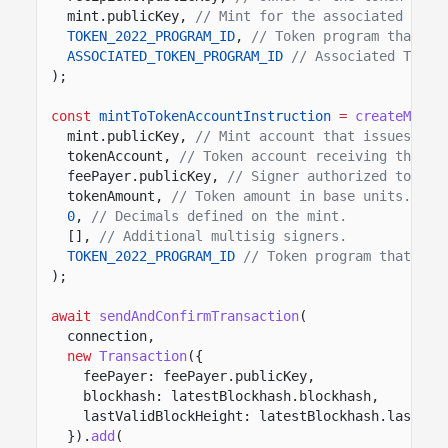
mint.publicKey,
// Mint for the associated toke
TOKEN_2022_PROGRAM_ID
,
// Token program that ow
ASSOCIATED_TOKEN_PROGRAM_ID
// Associated Token
);
const
mintToTokenAccountInstruction
=
createMintT
mint.publicKey,
// Mint account that issues the
tokenAccount,
// Token account receiving the ne
feePayer.publicKey,
// Signer authorized to min
tokenAmount,
// Token amount in base units.
0
,
// Decimals defined on the mint.
[],
// Additional multisig signers.
TOKEN_2022_PROGRAM_ID
// Token program that own
);
await
sendAndConfirmTransaction
(
connection,
new
Transaction
({
feePayer: feePayer.publicKey,
blockhash: latestBlockhash.blockhash,
lastValidBlockHeight: latestBlockhash.lastVal
}).
add
(