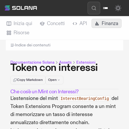
Inizia qui
Concetti
API
Finanza
Risorse
Indice dei contenuti
Documentazione Solana
Assets
Estensioni
Token con interessi
Copy Markdown
Open
Che cos'è un Mint con Interessi?
L'estensione del mint
del
InterestBearingConfig
Token Extensions Program consente a un mint
di memorizzare un tasso di interesse
annualizzato direttamente onchain.