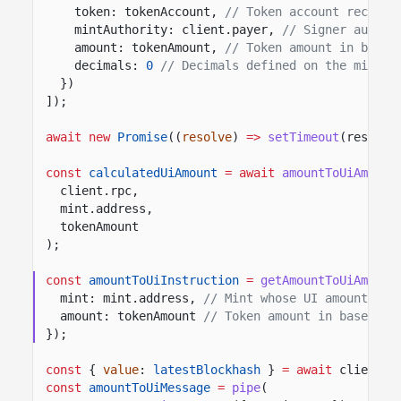
token: tokenAccount,
// Token account receivi
mintAuthority: client.payer,
// Signer author
amount: tokenAmount,
// Token amount in base 
decimals:
0
// Decimals defined on the mint.
})
]);
await new
Promise
((
resolve
)
=>
setTimeout
(resolve
const
calculatedUiAmount
= await
amountToUiAmount
client.rpc,
mint.address,
tokenAmount
);
const
amountToUiInstruction
=
getAmountToUiAmount
mint: mint.address,
// Mint whose UI amount con
amount: tokenAmount
// Token amount in base uni
});
const
{
value
:
latestBlockhash
}
= await
client.r
const
amountToUiMessage
=
pipe
(