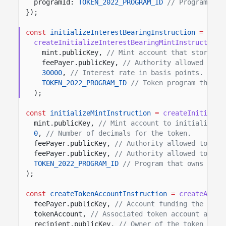
programId:
TOKEN_2022_PROGRAM_ID
// Program tha
});
const
initializeInterestBearingInstruction
=
createInitializeInterestBearingMintInstruction
(
mint.publicKey,
// Mint account that stores t
feePayer.publicKey,
// Authority allowed to u
30000
,
// Interest rate in basis points.
TOKEN_2022_PROGRAM_ID
// Token program that o
);
const
initializeMintInstruction
=
createInitializ
mint.publicKey,
// Mint account to initialize.
0
,
// Number of decimals for the token.
feePayer.publicKey,
// Authority allowed to min
feePayer.publicKey,
// Authority allowed to fre
TOKEN_2022_PROGRAM_ID
// Program that owns the 
);
const
createTokenAccountInstruction
=
createAssoc
feePayer.publicKey,
// Account funding the asso
tokenAccount,
// Associated token account addre
recipient.publicKey,
// Owner of the token acco