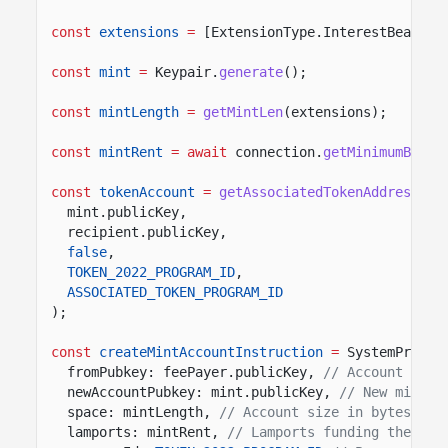
const
extensions
=
[ExtensionType.InterestBearing
const
mint
=
Keypair.
generate
();
const
mintLength
=
getMintLen
(extensions);
const
mintRent
= await
connection.
getMinimumBalan
const
tokenAccount
=
getAssociatedTokenAddressSyn
mint.publicKey,
recipient.publicKey,
false
,
TOKEN_2022_PROGRAM_ID
,
ASSOCIATED_TOKEN_PROGRAM_ID
);
const
createMintAccountInstruction
=
SystemProgra
fromPubkey: feePayer.publicKey,
// Account fund
newAccountPubkey: mint.publicKey,
// New mint a
space: mintLength,
// Account size in bytes for
lamports: mintRent,
// Lamports funding the min