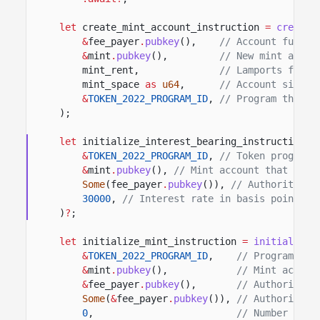
let
create_mint_account_instruction
=
create_
&
fee_payer
.
pubkey
(),
// Account fundin
&
mint
.
pubkey
(),
// New mint accou
mint_rent,
// Lamports fundi
mint_space
as
u64
,
// Account size i
&
TOKEN_2022_PROGRAM_ID
,
// Program that o
);
let
initialize_interest_bearing_instruction
=
&
TOKEN_2022_PROGRAM_ID
,
// Token program 
&
mint
.
pubkey
(),
// Mint account that stor
Some
(fee_payer
.
pubkey
()),
// Authority al
30000
,
// Interest rate in basis points.
)
?
;
let
initialize_mint_instruction
=
initialize_
&
TOKEN_2022_PROGRAM_ID
,
// Program tha
&
mint
.
pubkey
(),
// Mint accoun
&
fee_payer
.
pubkey
(),
// Authority a
Some
(
&
fee_payer
.
pubkey
()),
// Authority a
0
,
// Number of d