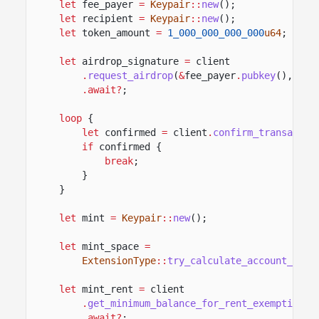
let
fee_payer
=
Keypair
::
new
();
let
recipient
=
Keypair
::
new
();
let
token_amount
=
1_000_000_000_000
u64
;
let
airdrop_signature
=
client
.
request_airdrop
(
&
fee_payer
.
pubkey
(),
5_0
.await?
;
loop
{
let
confirmed
=
client
.
confirm_transactio
if
confirmed {
break
;
}
}
let
mint
=
Keypair
::
new
();
let
mint_space
=
ExtensionType
::
try_calculate_account_len
:
let
mint_rent
=
client
.
get_minimum_balance_for_rent_exemption
(m
.await?
;