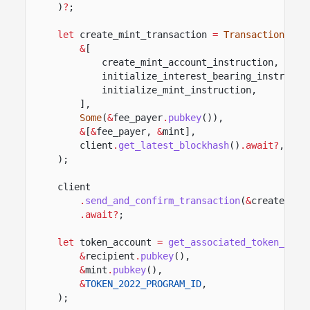
)
?
;
let
create_mint_transaction
=
Transaction
::
ne
&
[
create_mint_account_instruction,
initialize_interest_bearing_instructi
initialize_mint_instruction,
],
Some
(
&
fee_payer
.
pubkey
()),
&
[
&
fee_payer,
&
mint],
client
.
get_latest_blockhash
()
.await?
,
);
client
.
send_and_confirm_transaction
(
&
create_min
.await?
;
let
token_account
=
get_associated_token_addr
&
recipient
.
pubkey
(),
&
mint
.
pubkey
(),
&
TOKEN_2022_PROGRAM_ID
,
);