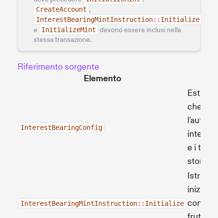
CreateAccount
,
InterestBearingMintInstruction
::
Initialize
e
InitializeMint
devono essere inclusi nella
stessa transazione.
Riferimento sorgente
Elemento
De
Estensi
che me
l'autorit
InterestBearingConfig
interes
e i tassi
storici.
Istruzi
inizializ
configu
InterestBearingMintInstruction
::
Initialize
fruttant