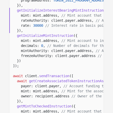
programAddress:
TOKEN_2022_PROGRAM_ADDRESS
//
}),
getInitializeInterestBearingMintInstruction
({
mint: mint.address,
// Mint account that stor
rateAuthority: client.payer.address,
// Autho
rate:
30000
// Interest rate in basis points.
}),
getInitializeMintInstruction
({
mint: mint.address,
// Mint account to initia
decimals:
0
,
// Number of decimals for the to
mintAuthority: client.payer.address,
// Autho
freezeAuthority: client.payer.address
// Auth
})
]);
await
client.
sendTransaction
([
await
getCreateAssociatedTokenInstructionAsync
(
payer: client.payer,
// Account funding the a
mint: mint.address,
// Mint for the associate
owner: recipient.address
// Owner of the toke
}),
getMintToCheckedInstruction
({
mint: mint.address,
// Mint account that issu