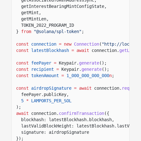
getInterestBearingMintConfigState,
getMint,
getMintLen,
TOKEN_2022_PROGRAM_ID
}
from
"@solana/spl-token"
;
const
connection
= new
Connection
(
"http://localho
const
latestBlockhash
= await
connection.
getLates
const
feePayer
=
Keypair.
generate
();
const
recipient
=
Keypair.
generate
();
const
tokenAmount
=
1_000_000_000_000
n
;
const
airdropSignature
= await
connection.
request
feePayer.publicKey,
5
*
LAMPORTS_PER_SOL
);
await
connection.
confirmTransaction
({
blockhash: latestBlockhash.blockhash,
lastValidBlockHeight: latestBlockhash.lastValid
signature: airdropSignature
});