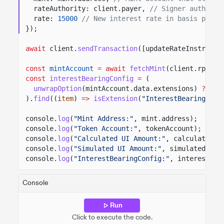
rateAuthority: client.payer,
// Signer authoriz
rate:
15000
// New interest rate in basis point
});
await
client.
sendTransaction
([updateRateInstructi
const
mintAccount
= await
fetchMint
(client.rpc, m
const
interestBearingConfig
=
(
unwrapOption
(mintAccount.data.extensions)
??
[]
).
find
((
item
)
=>
isExtension
(
"InterestBearingConf
console.
log
(
"Mint Address:"
, mint.address);
console.
log
(
"Token Account:"
, tokenAccount);
console.
log
(
"Calculated UI Amount:"
, calculatedUi
console.
log
(
"Simulated UI Amount:"
, simulatedUiAm
console.
log
(
"InterestBearingConfig:"
, interestBea
Console
Run
Click to execute the code.