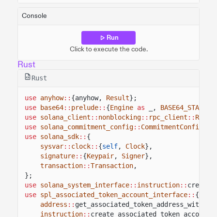
Console
Run
Click to execute the code.
Rust
Rust
use
anyhow
::
{anyhow,
Result
};
use
base64
::
prelude
::
{
Engine
as
_,
BASE64_STANDAR
use
solana_client
::
nonblocking
::
rpc_client
::
RpcCl
use
solana_commitment_config
::
CommitmentConfig
;
use
solana_sdk
::
{
sysvar
::
clock
::
{
self
,
Clock
},
signature
::
{
Keypair
,
Signer
},
transaction
::
Transaction
,
};
use
solana_system_interface
::
instruction
::
create_
use
spl_associated_token_account_interface
::
{
address
::
get_associated_token_address_with_pr
instruction
::
create_associated_token_account,