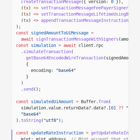
createTransactionMessage
({ version:
0
}),
(
tx
)
=>
setTransactionMessageFeePayerSigner
(cli
(
tx
)
=>
setTransactionMessageLifetimeUsingBlock
(
tx
)
=>
appendTransactionMessageInstructions
([a
);
const
signedAmountToUiMessage
=
await
signTransactionMessageWithSigners
(amountT
const
simulation
= await
client.rpc
.
simulateTransaction
(
getBase64EncodedWireTransaction
(signedAmountT
{
encoding:
"base64"
}
)
.
send
();
const
simulatedUiAmount
=
Buffer.
from
(
simulation.value.returnData?.data?.[
0
]
??
""
,
"base64"
).
toString
(
"utf8"
);
const
updateRateInstruction
=
getUpdateRateIntere
mint: mint.address,
// Mint account that stores