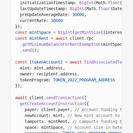
initializationTimestamp:
BigInt
(Math.
floor
(Date
lastUpdateTimestamp:
BigInt
(Math.
floor
(Date.
now
preUpdateAverageRate:
30000
,
currentRate:
30000
});
const
mintSpace
=
BigInt
(
getMintSize
([interestBea
const
mintRent
= await
client.rpc
.
getMinimumBalanceForRentExemption
(mintSpace)
.
send
();
const
[
tokenAccount
]
= await
findAssociatedTokenP
mint: mint.address,
owner: recipient.address,
tokenProgram:
TOKEN_2022_PROGRAM_ADDRESS
});
await
client.
sendTransaction
([
getCreateAccountInstruction
({
payer: client.payer,
// Account funding the n
newAccount: mint,
// New mint account to crea
lamports: mintRent,
// Lamports funding the m
space: mintSpace,
// Account size in bytes fo