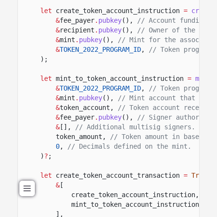
let
create_token_account_instruction
=
create
&
fee_payer
.
pubkey
(),
// Account funding t
&
recipient
.
pubkey
(),
// Owner of the toke
&
mint
.
pubkey
(),
// Mint for the associate
&
TOKEN_2022_PROGRAM_ID
,
// Token program 
);
let
mint_to_token_account_instruction
=
mint_
&
TOKEN_2022_PROGRAM_ID
,
// Token program 
&
mint
.
pubkey
(),
// Mint account that issu
&
token_account,
// Token account receivin
&
fee_payer
.
pubkey
(),
// Signer authorized
&
[],
// Additional multisig signers.
token_amount,
// Token amount in base uni
0
,
// Decimals defined on the mint.
)
?
;
let
create_token_account_transaction
=
Transa
&
[
create_token_account_instruction,
mint_to_token_account_instruction,
],