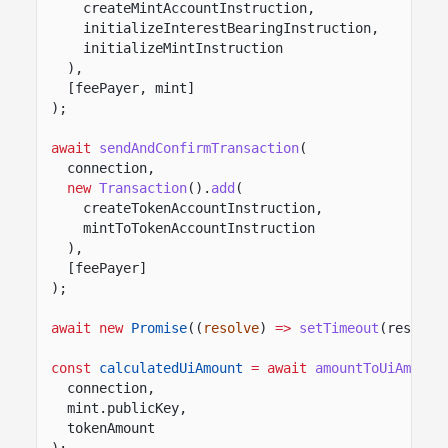
createMintAccountInstruction,
initializeInterestBearingInstruction,
initializeMintInstruction
),
[feePayer, mint]
);
await
sendAndConfirmTransaction
(
connection,
new
Transaction
().
add
(
createTokenAccountInstruction,
mintToTokenAccountInstruction
),
[feePayer]
);
await new
Promise
((
resolve
)
=>
setTimeout
(resolve
const
calculatedUiAmount
= await
amountToUiAmount
connection,
mint.publicKey,
tokenAmount
);