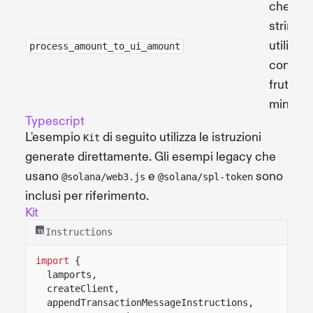
che rest
stringa 
utilizza
process_amount_to_ui_amount
configu
fruttant
mint.
Typescript
L'esempio
di seguito utilizza le istruzioni
Kit
generate direttamente. Gli esempi legacy che
usano
e
sono
@solana/web3.js
@solana/spl-token
inclusi per riferimento.
Kit
Instructions
import
{
lamports,
createClient,
appendTransactionMessageInstructions,