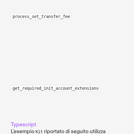
process_set_transfer_fee
get_required_init_account_extensions
Typescript
L'esempio
riportato di seguito utilizza
Kit