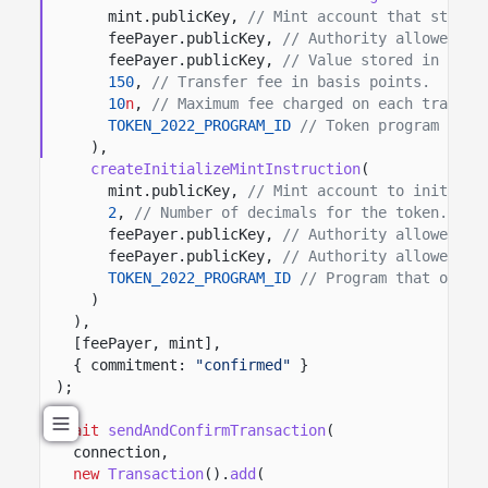
mint.publicKey,
// Mint account that stores
feePayer.publicKey,
// Authority allowed to
feePayer.publicKey,
// Value stored in the 
150
,
// Transfer fee in basis points.
10
n
,
// Maximum fee charged on each transfe
TOKEN_2022_PROGRAM_ID
// Token program that
),
createInitializeMintInstruction
(
mint.publicKey,
// Mint account to initiali
2
,
// Number of decimals for the token.
feePayer.publicKey,
// Authority allowed to
feePayer.publicKey,
// Authority allowed to
TOKEN_2022_PROGRAM_ID
// Program that owns 
)
),
[feePayer, mint],
{ commitment:
"confirmed"
}
);
await
sendAndConfirmTransaction
(
connection,
new
Transaction
().
add
(