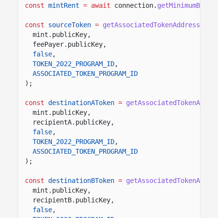
const
mintRent
= await
connection.
getMinimumBalan
const
sourceToken
=
getAssociatedTokenAddressSync
mint.publicKey,
feePayer.publicKey,
false
,
TOKEN_2022_PROGRAM_ID
,
ASSOCIATED_TOKEN_PROGRAM_ID
);
const
destinationAToken
=
getAssociatedTokenAddre
mint.publicKey,
recipientA.publicKey,
false
,
TOKEN_2022_PROGRAM_ID
,
ASSOCIATED_TOKEN_PROGRAM_ID
);
const
destinationBToken
=
getAssociatedTokenAddre
mint.publicKey,
recipientB.publicKey,
false
,