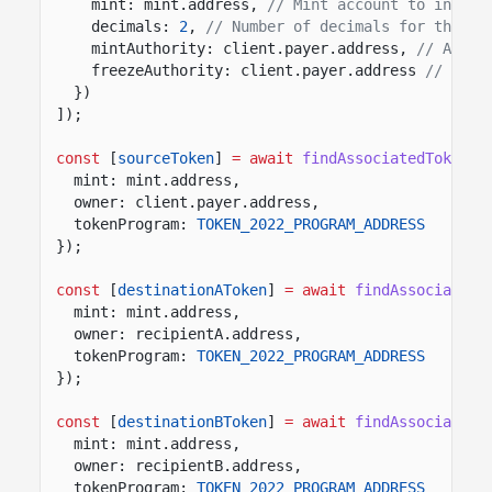
mint: mint.address,
// Mint account to initia
decimals:
2
,
// Number of decimals for the to
mintAuthority: client.payer.address,
// Autho
freezeAuthority: client.payer.address
// Auth
})
]);
const
[
sourceToken
]
= await
findAssociatedTokenPd
mint: mint.address,
owner: client.payer.address,
tokenProgram:
TOKEN_2022_PROGRAM_ADDRESS
});
const
[
destinationAToken
]
= await
findAssociatedT
mint: mint.address,
owner: recipientA.address,
tokenProgram:
TOKEN_2022_PROGRAM_ADDRESS
});
const
[
destinationBToken
]
= await
findAssociatedT
mint: mint.address,
owner: recipientB.address,
tokenProgram:
TOKEN_2022_PROGRAM_ADDRESS