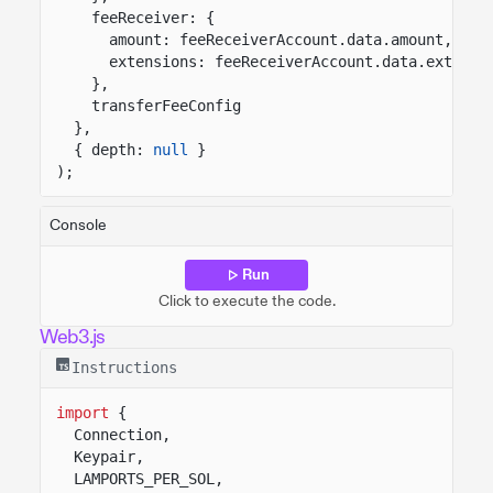
feeReceiver: {
amount: feeReceiverAccount.data.amount,
extensions: feeReceiverAccount.data.extensi
},
transferFeeConfig
},
{ depth:
null
}
);
Console
Run
Click to execute the code.
Web3.js
Instructions
import
{
Connection,
Keypair,
LAMPORTS_PER_SOL,