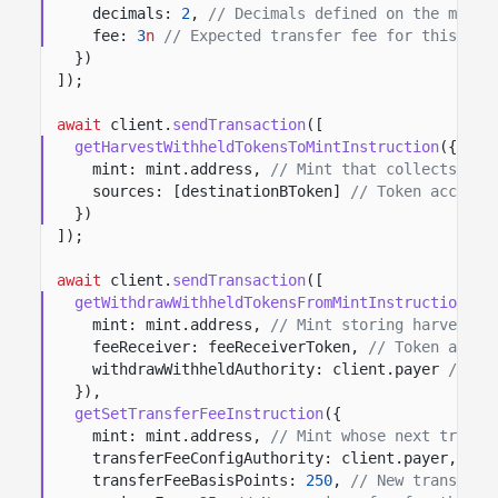
decimals:
2
,
// Decimals defined on the mint.
fee:
3
n
// Expected transfer fee for this tra
})
]);
await
client.
sendTransaction
([
getHarvestWithheldTokensToMintInstruction
({
mint: mint.address,
// Mint that collects har
sources: [destinationBToken]
// Token account
})
]);
await
client.
sendTransaction
([
getWithdrawWithheldTokensFromMintInstruction
({
mint: mint.address,
// Mint storing harvested
feeReceiver: feeReceiverToken,
// Token accou
withdrawWithheldAuthority: client.payer
// Si
}),
getSetTransferFeeInstruction
({
mint: mint.address,
// Mint whose next transf
transferFeeConfigAuthority: client.payer,
// 
transferFeeBasisPoints:
250
,
// New transfer 