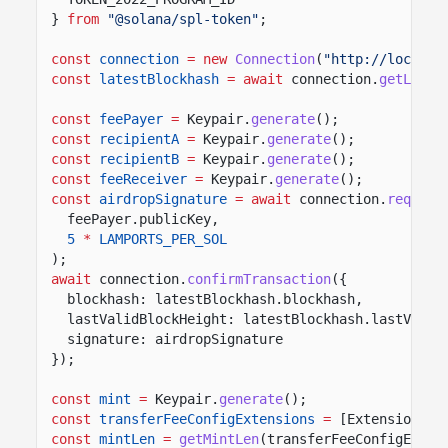
}
from
"@solana/spl-token"
;
const
connection
= new
Connection
(
"http://localho
const
latestBlockhash
= await
connection.
getLates
const
feePayer
=
Keypair.
generate
();
const
recipientA
=
Keypair.
generate
();
const
recipientB
=
Keypair.
generate
();
const
feeReceiver
=
Keypair.
generate
();
const
airdropSignature
= await
connection.
request
feePayer.publicKey,
5
*
LAMPORTS_PER_SOL
);
await
connection.
confirmTransaction
({
blockhash: latestBlockhash.blockhash,
lastValidBlockHeight: latestBlockhash.lastValid
signature: airdropSignature
});
const
mint
=
Keypair.
generate
();
const
transferFeeConfigExtensions
=
[ExtensionTyp
const
mintLen
=
getMintLen
(transferFeeConfigExten