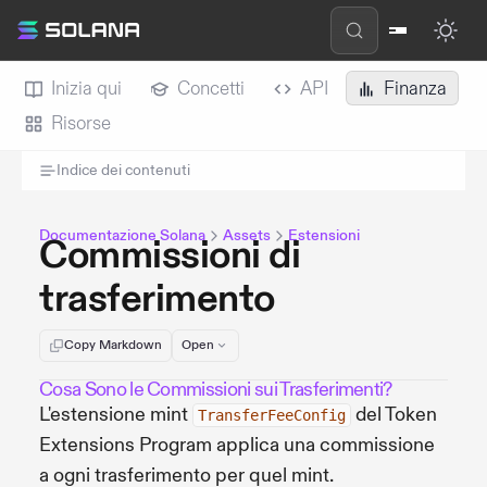
Inizia qui
Concetti
API
Finanza
Risorse
Indice dei contenuti
Documentazione Solana
Assets
Estensioni
Commissioni di
trasferimento
Copy Markdown
Open
Cosa Sono le Commissioni sui Trasferimenti?
L'estensione mint
del Token
TransferFeeConfig
Extensions Program applica una commissione
a ogni trasferimento per quel mint.