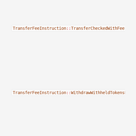
TransferFeeInstruction
::
TransferCheckedWithFee
TransferFeeInstruction
::
WithdrawWithheldTokensFrom