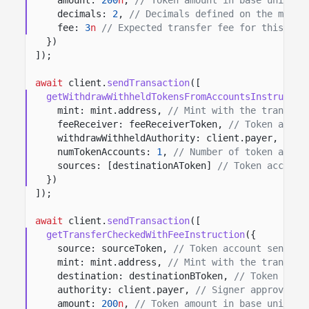
decimals:
2
,
// Decimals defined on the mint.
fee:
3
n
// Expected transfer fee for this tra
})
]);
await
client.
sendTransaction
([
getWithdrawWithheldTokensFromAccountsInstructio
mint: mint.address,
// Mint with the transfer
feeReceiver: feeReceiverToken,
// Token accou
withdrawWithheldAuthority: client.payer,
// S
numTokenAccounts:
1
,
// Number of token accou
sources: [destinationAToken]
// Token account
})
]);
await
client.
sendTransaction
([
getTransferCheckedWithFeeInstruction
({
source: sourceToken,
// Token account sending
mint: mint.address,
// Mint with the transfer
destination: destinationBToken,
// Token acco
authority: client.payer,
// Signer approving 
amount:
200
n
,
// Token amount in base units.