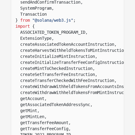
sendAndConfirmTransaction,
SystemProgram,
Transaction
}
from
"@solana/web3.js"
;
import
{
ASSOCIATED_TOKEN_PROGRAM_ID,
ExtensionType,
createAssociatedTokenAccountInstruction,
createHarvestWithheldTokensToMintInstruction,
createInitializeMintInstruction,
createInitializeTransferFeeConfigInstruction,
createMintToCheckedInstruction,
createSetTransferFeeInstruction,
createTransferCheckedWithFeeInstruction,
createWithdrawWithheldTokensFromAccountsInstruc
createWithdrawWithheldTokensFromMintInstruction
getAccount,
getAssociatedTokenAddressSync,
getMint,
getMintLen,
getTransferFeeAmount,
getTransferFeeConfig,
TOKEN_2022_PROGRAM_ID