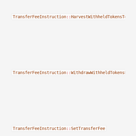
TransferFeeInstruction
::
HarvestWithheldTokensToMin
TransferFeeInstruction
::
WithdrawWithheldTokensFrom
TransferFeeInstruction
::
SetTransferFee