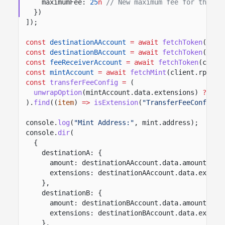
maximumFee:
25
n
// New maximum fee for the ne
})
]);
const
destinationAAccount
= await
fetchToken
(clie
const
destinationBAccount
= await
fetchToken
(clie
const
feeReceiverAccount
= await
fetchToken
(clien
const
mintAccount
= await
fetchMint
(client.rpc, m
const
transferFeeConfig
=
(
unwrapOption
(mintAccount.data.extensions)
??
[]
).
find
((
item
)
=>
isExtension
(
"TransferFeeConfig"
,
console.
log
(
"Mint Address:"
, mint.address);
console.
dir
(
{
destinationA: {
amount: destinationAAccount.data.amount,
extensions: destinationAAccount.data.extens
},
destinationB: {
amount: destinationBAccount.data.amount,
extensions: destinationBAccount.data.extens
},