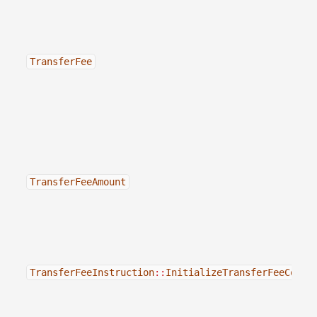
TransferFee
TransferFeeAmount
TransferFeeInstruction
::
InitializeTransferFeeConfi