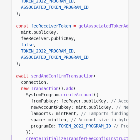
TOKEN_2022_PROGRAM_ID
,
ASSOCIATED_TOKEN_PROGRAM_ID
);
const
feeReceiverToken
=
getAssociatedTokenAddres
mint.publicKey,
feeReceiver.publicKey,
false
,
TOKEN_2022_PROGRAM_ID
,
ASSOCIATED_TOKEN_PROGRAM_ID
);
await
sendAndConfirmTransaction
(
connection,
new
Transaction
().
add
(
SystemProgram.
createAccount
({
fromPubkey: feePayer.publicKey,
// Account 
newAccountPubkey: mint.publicKey,
// New mi
lamports: mintRent,
// Lamports funding the
space: mintLen,
// Account size in bytes fo
programId:
TOKEN_2022_PROGRAM_ID
// Program
}),
createInitializeTransferFeeConfigInstruction
(