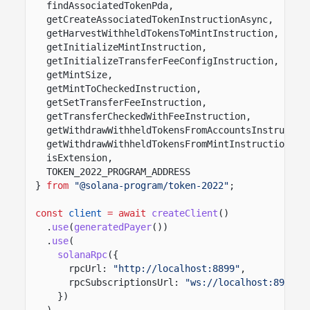
findAssociatedTokenPda,
getCreateAssociatedTokenInstructionAsync,
getHarvestWithheldTokensToMintInstruction,
getInitializeMintInstruction,
getInitializeTransferFeeConfigInstruction,
getMintSize,
getMintToCheckedInstruction,
getSetTransferFeeInstruction,
getTransferCheckedWithFeeInstruction,
getWithdrawWithheldTokensFromAccountsInstructio
getWithdrawWithheldTokensFromMintInstruction,
isExtension,
TOKEN_2022_PROGRAM_ADDRESS
}
from
"@solana-program/token-2022"
;
const
client
= await
createClient
()
.
use
(
generatedPayer
())
.
use
(
solanaRpc
({
rpcUrl:
"http://localhost:8899"
,
rpcSubscriptionsUrl:
"ws://localhost:8900"
})
)