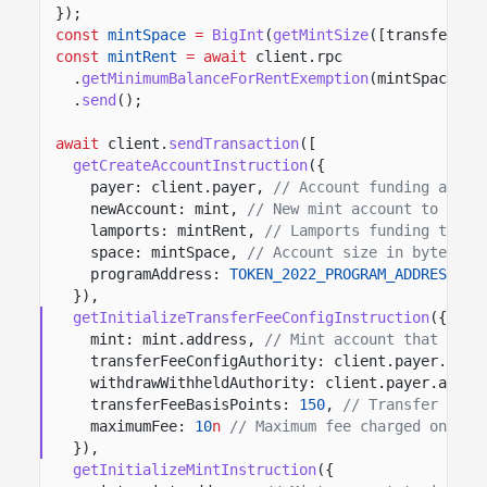
});
const
mintSpace
=
BigInt
(
getMintSize
([transferFee
const
mintRent
= await
client.rpc
.
getMinimumBalanceForRentExemption
(mintSpace)
.
send
();
await
client.
sendTransaction
([
getCreateAccountInstruction
({
payer: client.payer,
// Account funding accou
newAccount: mint,
// New mint account to crea
lamports: mintRent,
// Lamports funding the m
space: mintSpace,
// Account size in bytes fo
programAddress:
TOKEN_2022_PROGRAM_ADDRESS
//
}),
getInitializeTransferFeeConfigInstruction
({
mint: mint.address,
// Mint account that stor
transferFeeConfigAuthority: client.payer.addr
withdrawWithheldAuthority: client.payer.addre
transferFeeBasisPoints:
150
,
// Transfer fee 
maximumFee:
10
n
// Maximum fee charged on eac
}),
getInitializeMintInstruction
({