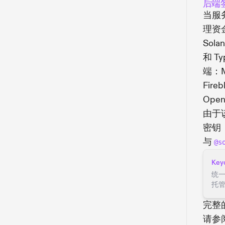
后端
当服
理资
Sol
和 T
端：M
Fire
Open
由于
密钥
与
@s
Key
统一
托
完整
请参