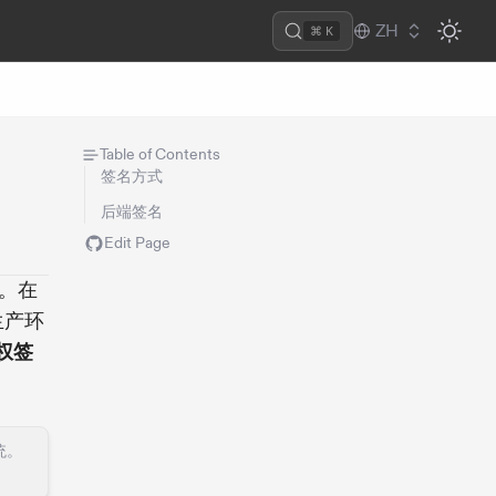
ZH
⌘ K
Table of Contents
签名方式
后端签名
Edit Page
。在
生产环
权签
统。