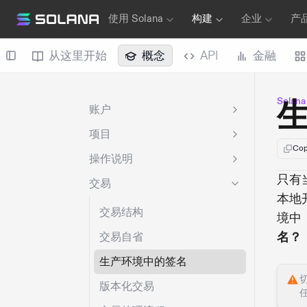
使用 Solana
构建
企业
产
从这里开始
概念
API
金融
Solan
账户
项目
Cop
操作说明
只有
交易
本地
交易结构
境中
名？
交易自省
生产环境中的签名
版本化交易